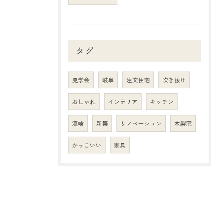
タグ
見学会
岐阜
注文住宅
吹き抜け
おしゃれ
インテリア
キッチン
漆喰
新築
リノベーション
木製窓
かっこいい
家具