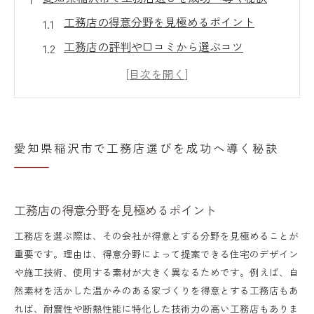
工務店の得意分野を見極めるポイント
工務店の評判や口コミから選ぶコツ
家づくりで重視すべき工務店の姿勢
工務店との信頼関係が家づくり成功の鍵
地元工務店の住宅性能を比較する方法
理想の家づくりは工務店が叶える暮らし方
愛知県稲沢市で工務店選びを成功へ導く秘訣
工務店で叶える自由設計の住まいの魅力
家族の暮らしに寄り添う工務店の提案力
工務店の得意分野を見極めるポイント
工務店が実現する快適な間取りの工夫
工務店を選ぶ際は、その会社が得意とする分野を見極めることが
工務店選びで理想の暮らしを手に入れる
重要です。理由は、得意分野によって提案できる住宅のデザイン
工務店ならではのこだわり住宅の特徴
や施工技術、使用する素材が大きく異なるためです。例えば、自
然素材を活かした温かみのある家づくりを得意とする工務店もあ
地元密着の工務店なら後悔しない家づくり実現
れば、耐震性や断熱性能に特化した技術力の高い工務店もありま