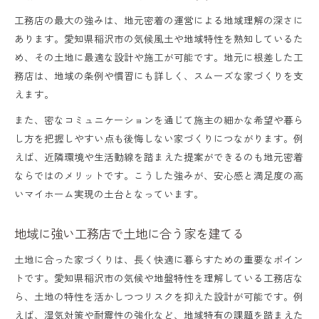
工務店の最大の強みは、地元密着の運営による地域理解の深さに
あります。愛知県稲沢市の気候風土や地域特性を熟知しているた
め、その土地に最適な設計や施工が可能です。地元に根差した工
務店は、地域の条例や慣習にも詳しく、スムーズな家づくりを支
えます。
また、密なコミュニケーションを通じて施主の細かな希望や暮ら
し方を把握しやすい点も後悔しない家づくりにつながります。例
えば、近隣環境や生活動線を踏まえた提案ができるのも地元密着
ならではのメリットです。こうした強みが、安心感と満足度の高
いマイホーム実現の土台となっています。
地域に強い工務店で土地に合う家を建てる
土地に合った家づくりは、長く快適に暮らすための重要なポイン
トです。愛知県稲沢市の気候や地盤特性を理解している工務店な
ら、土地の特性を活かしつつリスクを抑えた設計が可能です。例
えば、湿気対策や耐震性の強化など、地域特有の課題を踏まえた