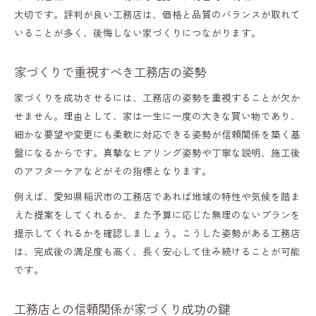
大切です。評判が良い工務店は、価格と品質のバランスが取れて
住宅性能とデザイン性を両立する工務店の魅力
いることが多く、後悔しない家づくりにつながります。
工務店が叶える高性能住宅のポイント解説
家づくりで重視すべき工務店の姿勢
デザイン性と機能性を備えた工務店住宅
工務店で高断熱・高耐震の家づくりを実現
家づくりを成功させるには、工務店の姿勢を重視することが欠か
せません。理由として、家は一生に一度の大きな買い物であり、
工務店の提案力でオンリーワンの住まいへ
細かな要望や変更にも柔軟に対応できる姿勢が信頼関係を築く基
工務店住宅で美しさと快適さを両立する方
盤になるからです。真摯なヒアリング姿勢や丁寧な説明、施工後
法
のアフターケアなどがその指標となります。
後悔しない工務店選定のためのポイント総まと
例えば、愛知県稲沢市の工務店であれば地域の特性や気候を踏ま
め
えた提案をしてくれるか、また予算に応じた無理のないプランを
提示してくれるかを確認しましょう。こうした姿勢がある工務店
工務店選びで失敗しないための要点整理
は、完成後の満足度も高く、長く安心して住み続けることが可能
工務店の対応力と実績をしっかり確認
です。
工務店の見積もり内容を丁寧にチェック
工務店との信頼関係が家づくり成功の鍵
工務店選定で抑えたい注意点を解説