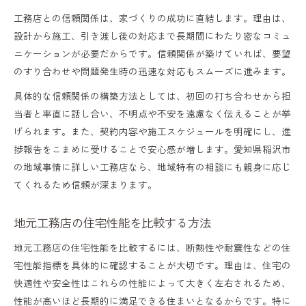
工務店との信頼関係は、家づくりの成功に直結します。理由は、
工務店との打ち合わせで確認すべき事項
設計から施工、引き渡し後の対応まで長期間にわたり密なコミュ
ニケーションが必要だからです。信頼関係が築けていれば、要望
のすり合わせや問題発生時の迅速な対応もスムーズに進みます。
具体的な信頼関係の構築方法としては、初回の打ち合わせから担
当者と率直に話し合い、不明点や不安を遠慮なく伝えることが挙
げられます。また、契約内容や施工スケジュールを明確にし、進
捗報告をこまめに受けることで安心感が増します。愛知県稲沢市
の地域事情に詳しい工務店なら、地域特有の相談にも親身に応じ
てくれるため信頼が深まります。
地元工務店の住宅性能を比較する方法
地元工務店の住宅性能を比較するには、断熱性や耐震性などの住
宅性能指標を具体的に確認することが大切です。理由は、住宅の
快適性や安全性はこれらの性能によって大きく左右されるため、
性能が高いほど長期的に満足できる住まいとなるからです。特に