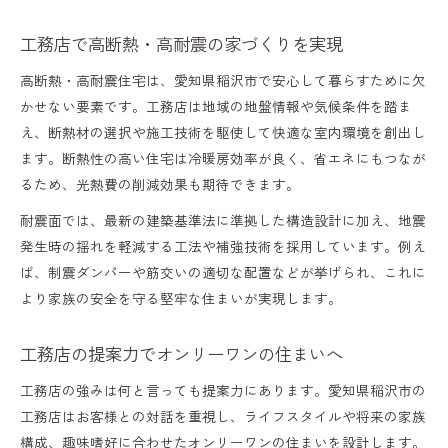
工務店で高断熱・高耐震の家づくりを実現
高断熱・高耐震住宅は、愛知県稲沢市で安心して暮らすために欠
かせない要素です。工務店は地域の地盤情報や気候条件を踏ま
え、断熱材の選択や施工技術を駆使して快適な室内環境を創出し
ます。断熱性の高い住宅は冷暖房効率が良く、省エネにもつなが
るため、光熱費の削減効果も期待できます。
耐震面では、最新の建築基準法に準拠した構造設計に加え、地震
発生時の揺れを軽減する工法や補強技術を採用しています。例え
ば、制震ダンパーや筋交いの適切な配置などが挙げられ、これに
より家族の安全を守る堅牢な住まいが実現します。
工務店の提案力でオンリーワンの住まいへ
工務店の強みは何と言っても提案力にあります。愛知県稲沢市の
工務店はお客様との対話を重視し、ライフスタイルや将来の家族
構成、趣味嗜好に合わせたオンリーワンの住まいを設計します。