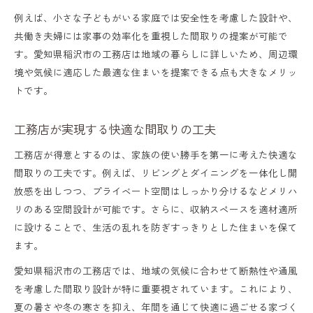
例えば、小さな子どもがいる家庭では安全性を考慮した設計や、
共働き夫婦には家事の効率化を重視した間取りの提案が可能で
す。愛知県稲沢市の工務店は地域の暮らしに詳しいため、周辺環
境や気候に適応した最適な住まいを提案できる点も大きなメリッ
トです。
工務店が実現する快適な間取りの工夫
工務店が得意とするのは、家族の使い勝手を第一に考えた快適な
間取りの工夫です。例えば、リビングとダイニングを一体化し開
放感を出しつつ、プライベート空間はしっかり分けるなどメリハ
リのある空間設計が可能です。さらに、収納スペースを適材適所
に設けることで、生活の乱れを防ぎすっきりとした住まいを保て
ます。
愛知県稲沢市の工務店では、地域の気候に合わせて断熱性や通風
を考慮した間取り設計が特に重要視されています。これにより、
夏の暑さや冬の寒さを抑え、年間を通じて快適に過ごせる家づく