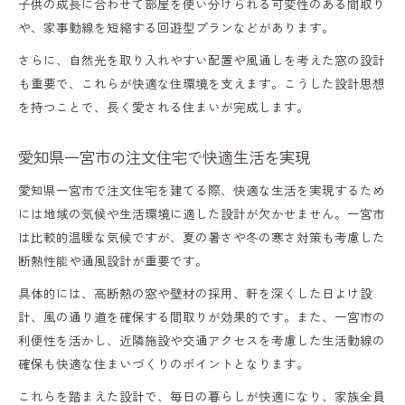
子供の成長に合わせて部屋を使い分けられる可変性のある間取り
夫
や、家事動線を短縮する回遊型プランなどがあります。
一宮市で間取りにこだわる注文住宅の実例
さらに、自然光を取り入れやすい配置や風通しを考えた窓の設計
紹介
も重要で、これらが快適な住環境を支えます。こうした設計思想
を持つことで、長く愛される住まいが完成します。
自由設計の注文住宅で快適な暮らしを実現
注文住宅の自由設計で叶う理想の住まい方
愛知県一宮市の注文住宅で快適生活を実現
一宮 注文住宅で快適な生活動線をつくるポ
愛知県一宮市で注文住宅を建てる際、快適な生活を実現するため
イント
には地域の気候や生活環境に適した設計が欠かせません。一宮市
は比較的温暖な気候ですが、夏の暑さや冬の寒さ対策も考慮した
ZEHや省エネ重視の注文住宅間取りアイデア
断熱性能や通風設計が重要です。
家事ラクを実現する自由設計の工夫とは
具体的には、高断熱の窓や壁材の採用、軒を深くした日よけ設
家族の成長に合わせる注文住宅プランの選
計、風の通り道を確保する間取りが効果的です。また、一宮市の
び方
利便性を活かし、近隣施設や交通アクセスを考慮した生活動線の
一宮市で後悔しない注文住宅の選び方
確保も快適な住まいづくりのポイントとなります。
注文住宅の業者選びで失敗しないポイント
これらを踏まえた設計で、毎日の暮らしが快適になり、家族全員