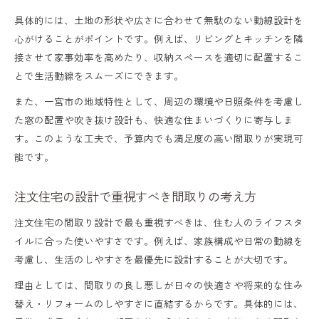
一宮市で実現できる4500万円台の注文住宅
具体的には、土地の形状や広さに合わせて無駄のない動線設計を
例
心がけることがポイントです。例えば、リビングとキッチンを隣
一宮 注文住宅の資金計画で後悔しないポイ
接させて家事効率を高めたり、収納スペースを適切に配置するこ
とで生活動線をスムーズにできます。
ント
また、一宮市の地域特性として、周辺の環境や日照条件を考慮し
注文住宅の諸費用や土地取得費の賢い考え
た窓の配置や吹き抜け設計も、快適な住まいづくりに寄与しま
方
す。このような工夫で、予算内でも満足度の高い間取りが実現可
間取り重視の注文住宅なら愛知県一宮市が最適
能です。
自由度高い注文住宅間取りが一宮市で人気
注文住宅の設計で重視すべき間取りの考え方
の理由
施工事例から学ぶ一宮市の注文住宅間取り
注文住宅の間取り設計で最も重視すべきは、住む人のライフスタ
イルに合った使いやすさです。例えば、家族構成や日常の動線を
アイデア
考慮し、生活のしやすさを最優先に設計することが大切です。
一宮市で叶える家族に優しい注文住宅の間
理由としては、間取りの良し悪しが日々の快適さや将来的な住み
取り
替え・リフォームのしやすさに直結するからです。具体的には、
おしゃれと機能性を両立した注文住宅の工