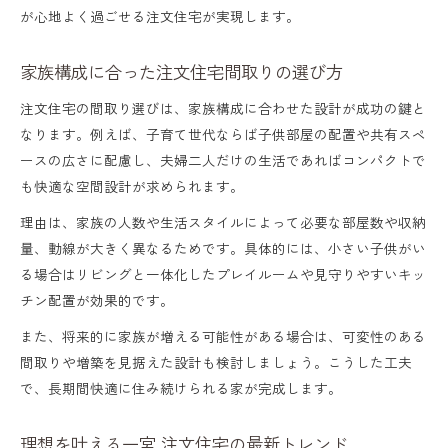
が心地よく過ごせる注文住宅が実現します。
一宮市の工務店とハウスメーカー比較のコ
ツ
家族構成に合った注文住宅間取りの選び方
口コミやランキングで選ぶ注文住宅会社の
注文住宅の間取り選びは、家族構成に合わせた設計が成功の鍵と
見極め方
なります。例えば、子育て世代ならば子供部屋の配置や共有スペ
家族に合う注文住宅プランの見つけ方
ースの広さに配慮し、夫婦二人だけの生活であればコンパクトで
も快適な空間設計が求められます。
一宮市で安心できる注文住宅業者の特徴
理由は、家族の人数や生活スタイルによって必要な部屋数や収納
注文住宅でおしゃれな間取りを楽しむヒント
量、動線が大きく異なるためです。具体的には、小さい子供がい
注文住宅で叶えるおしゃれな間取り事例紹
る場合はリビングと一体化したプレイルームや見守りやすいキッ
介
チン配置が効果的です。
デザイン性と機能性を両立する注文住宅の
また、将来的に家族が増える可能性がある場合は、可変性のある
工夫
間取りや増築を見据えた設計も検討しましょう。こうした工夫
で、長期間快適に住み続けられる家が完成します。
一宮市で人気のおしゃれな注文住宅の特徴
施工事例から学ぶ注文住宅間取りのアイデ
理想を叶える一宮 注文住宅の最新トレンド