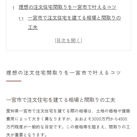
理想の注文住宅間取りを一宮市で叶えるコツ
一宮市で注文住宅を建てる相場と間取りの
工夫
注文住宅の設計で重視すべき間取りの考え
方
愛知県一宮市の注文住宅で快適生活を実現
家族構成に合った注文住宅間取りの選び方
理想の注文住宅間取りを一宮市で叶えるコツ
理想を叶える一宮 注文住宅の最新トレンド
家づくりに役立つ一宮市の注文住宅予算術
一宮市で注文住宅を建てる相場と間取りの工夫
注文住宅の予算計画に役立つ一宮市の費用
相場
愛知県一宮市で注文住宅を建てる際の相場は、土地の価格や建築
費用によって大きく異なりますが、おおよそ3000万円から4500
無理のない注文住宅予算シミュレーション
万円程度が一般的な目安です。この価格帯を踏まえ、間取りの工
のコツ
夫が重要となります。