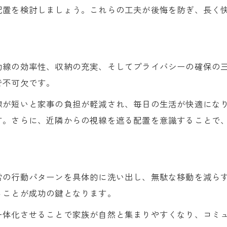
家事効率を高める間取り動線の考え方
配置を検討しましょう。これらの工夫が後悔を防ぎ、長く
家族が集まる空間と動線設計のポイント
毎日の生活を快適にする間取りの工夫
視線を意識した間取り動線設計の注意点
動線の効率性、収納の充実、そしてプライバシーの確保の
動線の失敗を防ぐ間取りシミュレーション
で不可欠です。
後悔しないために間取りで注意すべき点
線が短いと家事の負担が軽減され、毎日の生活が快適にな
間取り決定前に必ず確認したい注意点
す。さらに、近隣からの視線を遮る配置を意識することで
図面だけで判断しない間取りの重要性
収納計画と間取り配置の落とし穴を知る
プライバシー配慮した間取りの工夫方法
常の行動パターンを具体的に洗い出し、無駄な移動を減ら
間取りで忘れがちな冷暖房効率のポイント
ることが成功の鍵となります。
実体験から学ぶ間取り失敗事例と対策
一体化させることで家族が自然と集まりやすくなり、コミ