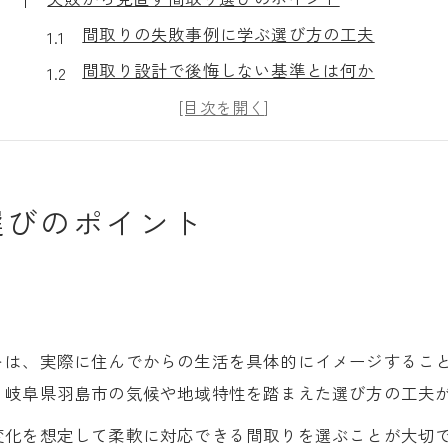
間取りの失敗事例に学ぶ選び方の工夫
間取り設計で後悔しない基準とは何か
生活動線を意識した間取り改善のコツ
間取り失敗を防ぐチェックリストの活用法
収納と快適性を両立する間取りの考え方
選びのポイント
岐阜県羽島市で間取りを考えるうえでの落とし穴
羽島市で見落としがちな間取りの注意点
間取り設計で地域特性を活かすポイント
気候と風通しを考慮した間取りの工夫
間取りで避けたい羽島市特有の失敗例
トは、実際に住んでからの生活を具体的にイメージするこ
、岐阜県羽島市の気候や地域特性を踏まえた選び方の工夫
住環境に合う間取り設計の最適解とは
日常の動線を意識した間取り設計の工夫
変化を想定して柔軟に対応できる間取りを選ぶことが大切