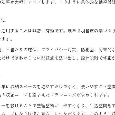
実際の間取り失敗事例から得る教訓
の効率が大幅にアップします。このように具体的な動線設
住んで気づいた間取りの後悔ポイント
間取り改善に役立つ具体的な対策法
用法
家族目線で考える間取りの失敗回避策
を活用することは非常に有効です。岐阜県羽島市の家づく
住み心地に直結する間取り選びの注意点
せます。
住み始めて気づく間取りの盲点を回避する方法
量、日当たりの確保、プライバシー対策、防犯面、将来的
間取りで住み心地を左右する盲点とは
上だけではわからない問題点を洗い出し、設計段階で修正
入居後に後悔しない間取りの工夫ポイント
家具配置を想定した間取り設計の重要性
方
3Dイメージで間取りのズレを見抜く方法
、単に収納スペースを増やすだけでなく、使いやすさと空
間取り計画で見逃しがちな生活動線の罠
品の収納ニーズを踏まえたプランニングが求められます。
リーを設けることで整理整頓がしやすくなり、生活空間を
スムーズになり快適な暮らしにつながります。このように