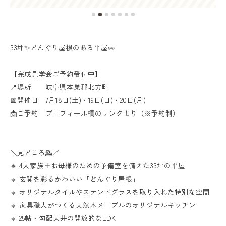
33坪✨どんぐり屋根のある平屋👀
【完成見学会ご予約受付中】
📍場所 岐阜県本巣郡北方町
📅開催日 7月18日(土)・19日(日)・20日(月)
📩ご予約 プロフィール欄のリンクより（※予約制）
＼見どころ💁／
🔸 4人家族＋お母様のための予備室を備えた33坪の平屋
🔸 玄関を彩るかわいい「どんぐり屋根」
🔸 オリジナルタイルやステンドグラスを取り入れた特別な空間
🔸 家具職人がつくる天然木メープルのオリジナルキッチン
🔸 25帖・勾配天井の開放的なLDK