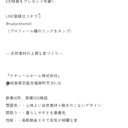
5大特典をプレゼント中🎁✨
LINE登録はコチラ👇
@naturehome1
（プロフィール欄のリンクをタップ）
𓇠天然素材の上質な家づくり𓇠
『ナチュールホーム株式会社』
🏠岐阜県羽島市福寿町平方9-39
創業42年、実績300棟超
雰囲気・・心地よい自然素材+飽きのこないデザイン
間取り・・暮らしやすさを最優先
性能・・高断熱省エネで空気が綺麗な家