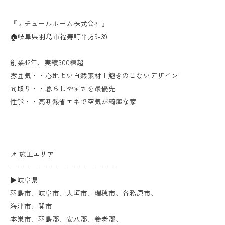
『ナチュールホーム株式会社』
🏠岐阜県羽島市福寿町平方9-39
創業42年、実績300棟超
雰囲気・・心地よい自然素材+飽きのこないデザイン
間取り・・暮らしやすさを最優先
性能・・高断熱省エネで空気が綺麗な家
📌 施工エリア
———————————————
▶︎岐阜県
羽島市、岐阜市、大垣市、瑞穂市、各務原市、
海津市、関市
本巣市、羽島郡、安八郡、養老郡、