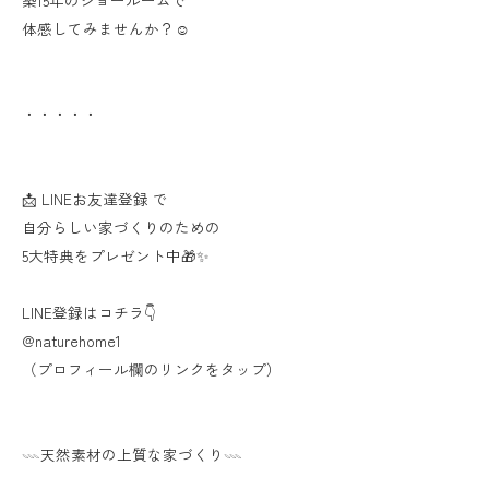
築15年のショールームで
体感してみませんか？☺️
・・・・・
📩 LINEお友達登録 で
自分らしい家づくりのための
5大特典をプレゼント中🎁✨
LINE登録はコチラ👇
@naturehome1
（プロフィール欄のリンクをタップ）
𓇠天然素材の上質な家づくり𓇠