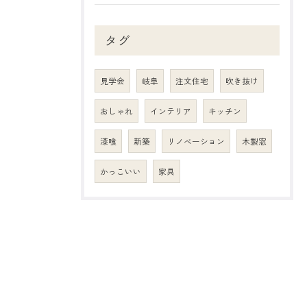
タグ
見学会
岐阜
注文住宅
吹き抜け
おしゃれ
インテリア
キッチン
漆喰
新築
リノベーション
木製窓
かっこいい
家具