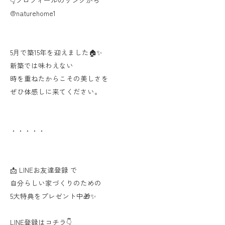
👇プロフィールのリンクから⠀
@naturehome1⠀
⠀
⠀
5月で築15年を迎えました🏠✨
新築では味わえない
時を重ねたからこその美しさを
ぜひ体感しに来てください。
・・・・・
📩 LINEお友達登録 で
自分らしい家づくりのための
5大特典をプレゼント中🎁✨
LINE登録はコチラ👇