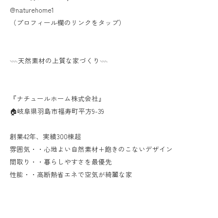
@naturehome1
（プロフィール欄のリンクをタップ）
𓇠天然素材の上質な家づくり𓇠
『ナチュールホーム株式会社』
🏠岐阜県羽島市福寿町平方9-39
創業42年、実績300棟超
雰囲気・・心地よい自然素材+飽きのこないデザイン
間取り・・暮らしやすさを最優先
性能・・高断熱省エネで空気が綺麗な家