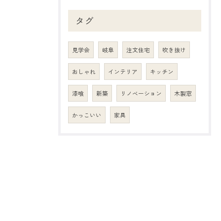
タグ
見学会
岐阜
注文住宅
吹き抜け
おしゃれ
インテリア
キッチン
漆喰
新築
リノベーション
木製窓
かっこいい
家具