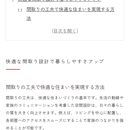
間取りの工夫で快適な住まいを実現する方
法
羽島市の暮らしやすさと間取り設計の関係
性
動線を意識した間取りで家事効率を高める
コツ
快適な間取り設計で暮らしやすさアップ
家族構成に合う間取り設計の基本ポイント
間取り選びで失敗しないための事前チェッ
ク
間取りの工夫で快適な住まいを実現する方法
失敗しにくい家づくりに大切な間取りの工夫
間取りの工夫は、快適な住まいづくりの基本です。生活の動線や
家族のコミュニケーションを考慮した空間設計は、日々の暮らし
間取りの工夫で家づくりの失敗を防ぐポイ
の質を大きく向上させます。例えば、リビングを中心に配置し、
ント
各部屋へのアクセスをスムーズにすることで家族のつながりを強
限られた予算で叶える間取り設計の工夫例
めることが可能です。