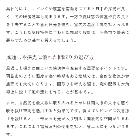
具体的には、リビングや寝室を南向きにすると日中の採光が良
く、冬の暖房効率も高まります。一方で夏は窓の位置や庇の長さ
を工夫することで直射日光を防ぎ、室内の温度上昇を抑えられま
す。こうした気候特性に合わせた間取り設計は、羽島市で快適に
暮らすための基本と言えるでしょう。
風通しや採光に優れた間取りの選び方
風通しと採光は住まいの快適性を左右する重要なポイントです。
羽島市のように湿度が高い時期もある地域では、良好な換気が健
康面でも大切になります。間取りを考える際は、窓の配置を対角
線上に設けて風の流れを作ることが基本です。
また、自然光を最大限に取り入れるためには南向きの大きな窓や
吹き抜け空間を活用すると効果的です。例えばリビングに吹き抜
けを設けると、上部からも光が入り明るく開放的な空間が生まれ
ます。これにより電気照明の使用を抑え、省エネにもつながりま
す。