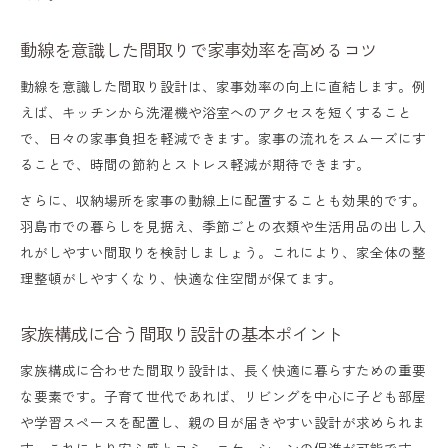
ト
動線を意識した間取りで家事効率を高めるコツ
将来を見据えた間取り設計で長く快適に暮
らす
動線を意識した間取り設計は、家事効率の向上に直結します。例
えば、キッチンから洗濯機や浴室へのアクセスを短くすること
二世帯住宅でも快適な間取り設計のコツ
で、日々の家事負担を軽減できます。家事の流れをスムーズにす
生活スタイルに合わせた間取りの選び方
ることで、時間の節約とストレス軽減が期待できます。
岐阜県羽島市の気候に合う間取りの特徴
さらに、収納場所を家事の動線上に配置することも効果的です。
羽島市の気候を活かす間取り設計の工夫点
羽島市での暮らしを見据え、季節ごとの衣類や生活用品の出し入
れがしやすい間取りを検討しましょう。これにより、家全体の整
風通しや採光に優れた間取りの選び方
理整頓がしやすくなり、快適な住空間が保てます。
省エネを意識した間取りで快適さを実現
断熱性が良い間取り設計のポイントを解説
家族構成に合う間取り設計の基本ポイント
地域特性に合う間取りで健康的な住まいづ
家族構成に合わせた間取り設計は、長く快適に暮らすための重要
くり
な要素です。子育て世代であれば、リビングを中心に子ども部屋
や学習スペースを配置し、親の目が届きやすい設計が求められま
間取り次第で変わる家づくり成功の秘訣
す。これにより安心感とコミュニケーションの促進が可能です。