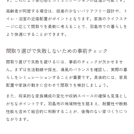
間取りが家づくりの満足度を左右する理由
高齢者が同居する場合は、段差の少ないバリアフリー設計や、ト
失敗しない家づくりは間取り設計から始め
イレ・浴室の近接配置がポイントとなります。家族のライフステ
よう
ージに応じて間取りを柔軟に考えることで、羽島市での暮らしを
より快適にすることができます。
間取り設計で後悔しないための優先順位と
は
間取り選びで失敗しないための事前チェック
家族の希望を叶える間取りのポイントまと
間取り選びで失敗を避けるには、事前のチェックが欠かせませ
め
ん。まずは生活動線や採光、通風のバランスを確認し、実際の暮
理想の家づくりを実現する間取り選びのコ
らしをシミュレーションすることが重要です。具体的には、家具
ツ
配置や家族の動きに合わせて間取りを検討しましょう。
また、将来的な家族構成の変化や収納スペースの確保も見落とし
がちなポイントです。羽島市の地域特性を踏まえ、耐震性や断熱
性能も含めて総合的に判断することが、後悔のない家づくりにつ
ながります。