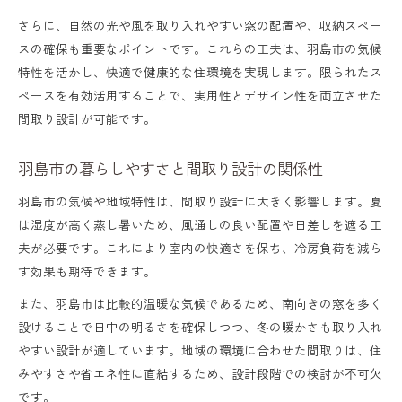
家族の将来を見据えた間取り設計の重要性
さらに、自然の光や風を取り入れやすい窓の配置や、収納スペー
動線や収納を考慮した間取りの実践アイデ
スの確保も重要なポイントです。これらの工夫は、羽島市の気候
特性を活かし、快適で健康的な住環境を実現します。限られたス
ア
ペースを有効活用することで、実用性とデザイン性を両立させた
岐阜県で人気の間取り設計トレンドを知る
間取り設計が可能です。
暮らしや動線に配慮した間取りの考え方
羽島市の暮らしやすさと間取り設計の関係性
家事動線を意識した間取り設計のポイント
家族が集まりやすいリビング間取りの工夫
羽島市の気候や地域特性は、間取り設計に大きく影響します。夏
は湿度が高く蒸し暑いため、風通しの良い配置や日差しを遮る工
生活動線と間取りの関係性を深掘り解説
夫が必要です。これにより室内の快適さを保ち、冷房負荷を減ら
子育て世代も安心な間取り設計の実例紹介
す効果も期待できます。
将来のリフォームも見据えた間取りの工夫
また、羽島市は比較的温暖な気候であるため、南向きの窓を多く
家族構成に合わせる間取り設計のヒント
設けることで日中の明るさを確保しつつ、冬の暖かさも取り入れ
やすい設計が適しています。地域の環境に合わせた間取りは、住
家族構成別に考える最適な間取り設計法
みやすさや省エネ性に直結するため、設計段階での検討が不可欠
子育て世帯向け間取りの特徴と工夫ポイン
です。