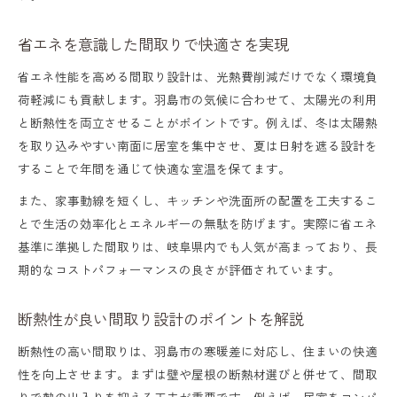
省エネを意識した間取りで快適さを実現
省エネ性能を高める間取り設計は、光熱費削減だけでなく環境負
荷軽減にも貢献します。羽島市の気候に合わせて、太陽光の利用
と断熱性を両立させることがポイントです。例えば、冬は太陽熱
を取り込みやすい南面に居室を集中させ、夏は日射を遮る設計を
することで年間を通じて快適な室温を保てます。
また、家事動線を短くし、キッチンや洗面所の配置を工夫するこ
とで生活の効率化とエネルギーの無駄を防げます。実際に省エネ
基準に準拠した間取りは、岐阜県内でも人気が高まっており、長
期的なコストパフォーマンスの良さが評価されています。
断熱性が良い間取り設計のポイントを解説
断熱性の高い間取りは、羽島市の寒暖差に対応し、住まいの快適
性を向上させます。まずは壁や屋根の断熱材選びと併せて、間取
りで熱の出入りを抑える工夫が重要です。例えば、居室をコンパ