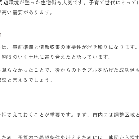
土地探しで注目すべき災害リスクの見抜き方
、周辺環境が整った住宅街も人気です。子育て世代にとっ
一宮市の土地探しで重視する地盤調査の重要性
で高い需要があります。
用途地域や法的制限を土地探しで確認する方法
術
土地探しで欠かせない現地調査のポイント
リスク確認のための土地探しチェックリスト
らは、事前準備と情報収集の重要性が浮き彫りになります
体験談から導く一宮市で理想を叶える土地探し
、納得のいく土地に巡り合えたと語っています。
実体験から学ぶ一宮市の土地探し成功例
を怠らなかったことで、後からのトラブルを防げた成功例
理想の家づくりへ繋がる土地探しの工夫
秘訣と言えるでしょう。
土地探しで叶えた後悔しない暮らし方
資産性も考慮した土地探しのポイント
一宮市で満足度が高い土地探しの流れ
を押さえておくことが重要です。まず、市内には調整区域
るため、予算内で希望条件を叶えるためには、地図から探