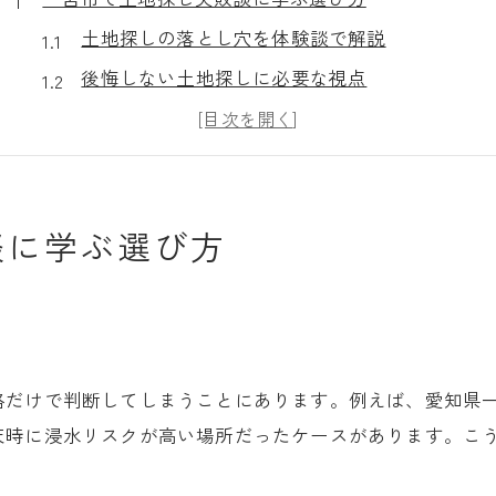
土地探しの落とし穴を体験談で解説
後悔しない土地探しに必要な視点
一宮市で選ばれやすい土地の特徴とは
体験談から学ぶ一宮市の土地探し成功術
土地探し前に知るべき一宮市の注意点
談に学ぶ選び方
土地探しで見落としやすい一宮市の盲点とは
一宮市の土地探しでよくある盲点
土地探しで見逃しがちな法的リスク
現地確認で気をつけたい土地探しの落とし穴
一宮市土地探しで多い後悔ポイント
格だけで判断してしまうことにあります。例えば、愛知県
天時に浸水リスクが高い場所だったケースがあります。こ
土地探しに潜む想定外の費用や制限
後悔しないための一宮市土地探しの秘訣