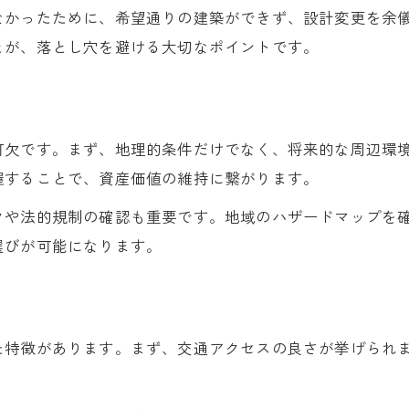
土地探しで妥協しないためのコツ
なかったために、希望通りの建築ができず、設計変更を余
とが、落とし穴を避ける大切なポイントです。
一宮市で土地探し成功へ導く判断軸
後悔しない土地探しに必要な下調べとは
一宮市の土地探しで大切な優先順位設定
土地探しの失敗を防ぐ事前準備の重要性
可欠です。まず、地理的条件だけでなく、将来的な周辺環
握することで、資産価値の維持に繋がります。
一宮市で失敗しがちな土地探しの注意点
土地探しで避けるべき一宮市の落とし穴
クや法的規制の確認も重要です。地域のハザードマップを
選びが可能になります。
後悔に繋がる土地探しの選択ミス例
一宮市でよくある土地探しのトラブル
土地探しで見逃せない周辺環境の調査
地盤や用途地域確認は土地探しの必須事項
た特徴があります。まず、交通アクセスの良さが挙げられま
土地探しに役立つ一宮市のリスク確認術