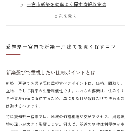
一宮市新築を効率よく探す情報収集法
建売や新築平屋を見極めるコツと注意点
中古と新築のメリットを知って賢く選ぶ
補助金対象の新築を見つける具体的な方法
新築の魅力と一宮市の注目ポイント
愛知県一宮市で新築一戸建てを賢く探すコツ
新築の快適性と一宮市の暮らしやすさ解説
一宮市新築戸建てが注目される理由とは
新築選びで重視したい比較ポイントとは
新築平屋やデザイナーズ住宅の魅力を解説
新築一戸建てを選ぶ際に重視すべきポイントは、価格、間取り、
新築マンションと一戸建ての特徴を比較
立地、そして将来の生活利便性です。これらの要素は、住みやす
一宮市新築における補助金情報のポイント
さや資産価値に直結するため、単に見た目や設備だけで決めるの
は避けるべきです。
子育てしやすい新築を一宮市で見つけるには
一宮市新築で叶う理想の子育て環境とは
特に愛知県一宮市では、地域の価格相場や交通アクセス、周辺環
境の違いが大きく影響します。例えば、駅近の物件は利便性が高
新築戸建ての間取りが子育てに最適な理由