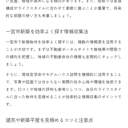
い反面、価格が高めになる傾向があります。また、間取りは家族
平屋や広い一軒家が子育て世帯におすすめ
構成やライフスタイルに合わせて柔軟に選ぶことが重要で、将来
的な部屋の使い方も考慮しましょう。
新築購入時に注目したい安全性と設備面
補助金や支援制度を活用した子育て新築選
一宮市新築を効率よく探す情報収集法
び
一宮市で新築物件を効率よく探すには、複数の情報源を活用する
暮らしと将来性を考えた新築選びの視点
ことが大切です。まずは不動産ポータルサイトで価格帯や間取り
新築購入で重視すべき将来性と資産価値
の傾向を把握し、地域の不動産会社の情報も定期的にチェックし
ましょう。
一宮市新築戸建てで快適な毎日を送る方法
さらに、現地見学会やモデルハウス訪問を積極的に活用すること
平屋やデザイナーズ新築の長所と注意点
で、写真や図面では分からない実際の住み心地や環境を体感でき
新築マンションと戸建ての将来的な違い
ます。口コミや地域の評判も参考にしつつ、自分のライフスタイ
補助金対象の新築でお得にマイホーム実現
ルに合った物件を見極めることが効率的な情報収集のポイントで
す。
一宮市の価格相場から見る新築一戸建て事情
新築一戸建ての価格相場を正しく把握する
建売や新築平屋を見極めるコツと注意点
一宮市新築相場を中古・建売と比較する方