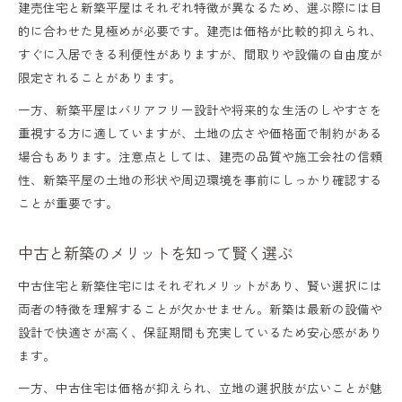
建売住宅と新築平屋はそれぞれ特徴が異なるため、選ぶ際には目
法
的に合わせた見極めが必要です。建売は価格が比較的抑えられ、
デザイナーズ新築や平屋の価格傾向とは
すぐに入居できる利便性がありますが、間取りや設備の自由度が
限定されることがあります。
新築購入時に活用できる補助金や支援策
一方、新築平屋はバリアフリー設計や将来的な生活のしやすさを
新築マンションと一戸建ての価格差を解説
重視する方に適していますが、土地の広さや価格面で制約がある
理想の新築購入を叶えるための具体的な比較法
場合もあります。注意点としては、建売の品質や施工会社の信頼
一宮市新築戸建ての比較で注目すべき点
性、新築平屋の土地の形状や周辺環境を事前にしっかり確認する
ことが重要です。
平屋やデザイナーズ新築の比較ポイント
中古・建売・新築マンションの違いを解説
中古と新築のメリットを知って賢く選ぶ
補助金を踏まえた新築選びの実践テクニッ
中古住宅と新築住宅にはそれぞれメリットがあり、賢い選択には
ク
両者の特徴を理解することが欠かせません。新築は最新の設備や
ライフスタイルに合った新築を見極める方
設計で快適さが高く、保証期間も充実しているため安心感があり
法
ます。
一方、中古住宅は価格が抑えられ、立地の選択肢が広いことが魅