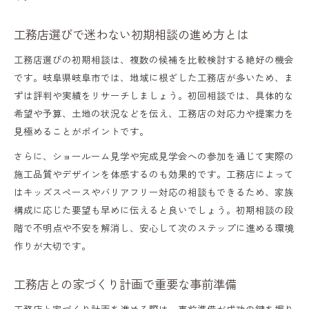
家づくりを支える工務店の生活支援の内容
工務店選びで迷わない初期相談の進め方とは
工務店が案内する公的サポート窓口の活用
工務店選びの初期相談は、複数の候補を比較検討する絶好の機会
法
です。岐阜県岐阜市では、地域に根ざした工務店が多いため、ま
工務店相談で受けられる生活支援のメリッ
ずは評判や実績をリサーチしましょう。初回相談では、具体的な
ト
希望や予算、土地の状況などを伝え、工務店の対応力や提案力を
見極めることがポイントです。
家づくり相談時に活用したい支援情報まと
さらに、ショールーム見学や完成見学会への参加を通じて実際の
め
施工品質やデザインを体感するのも効果的です。工務店によって
子育てに適した地域で工務店に相談を
はキッズスペースやバリアフリー対応の相談もできるため、家族
工務店相談で叶える子育てしやすい住環境
構成に応じた要望も早めに伝えると良いでしょう。初期相談の段
選び
階で不明点や不安を解消し、安心して次のステップに進める環境
作りが大切です。
子育て世帯が工務店に相談すべき地域の条
件
工務店との家づくり計画で重要な事前準備
工務店相談で安心できる教育環境を見極め
工務店と家づくり計画を進める際は、事前準備が成功の鍵を握り