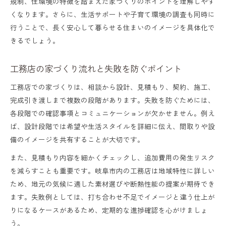
規制、住環境の特徴を踏まえた家づくりのポイントを理解しやす
工務店を活用した注文住宅相談の進め方の
くなります。さらに、生活サポートや子育て環境の調査も同時に
コツ
行うことで、長く安心して暮らせる住まいのイメージを具体化で
相談窓口で工務店を選ぶ際の比較ポイント
きるでしょう。
安心の住まい計画を叶える工務店選び方
工務店の家づくり流れと失敗を防ぐポイント
理想の住まい計画で失敗しない工務店の選
び方
工務店での家づくりは、相談から設計、見積もり、契約、施工、
完成引き渡しまで複数の段階があります。失敗を防ぐためには、
工務店選びで重視すべきポイントと比較方
各段階での確認事項とコミュニケーションが欠かせません。例え
法
ば、設計段階では希望や生活スタイルを詳細に伝え、間取りや設
工務店との住まい計画に役立つ情報収集術
備のイメージを共有することが大切です。
安心できる工務店を選ぶための確認事項
また、見積もり内容を細かくチェックし、追加費用の発生リスク
を減らすことも重要です。岐阜市内の工務店は地域特性に詳しい
工務店選びの決め手となる信頼性の見極め
ため、地元の気候に適した素材選びや断熱性能の提案が期待でき
方
ます。失敗例としては、打ち合わせ不足でイメージと違う仕上が
家づくりで役立つ生活サポート情報とは
りになるケースがあるため、定期的な進捗確認を心がけましょ
う。
工務店相談時に知りたい生活サポート情報