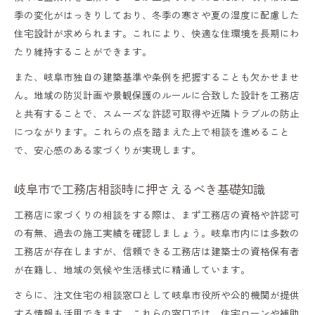
季の変化がはっきりしており、冬季の寒さや夏の湿度に配慮した
住宅設計が求められます。これにより、快適な住環境を長期にわ
たり維持することができます。
また、岐阜市独自の建築基準や条例を把握することも欠かせませ
ん。地域の防災計画や景観保護のルールに合致した設計を工務店
と共有することで、スムーズな許認可取得や近隣トラブルの防止
につながります。これらの点を踏まえた上で相談を進めること
で、安心感のある家づくりが実現します。
岐阜市で工務店相談時に押さえるべき基礎知識
工務店に家づくりの相談をする際は、まず工務店の資格や許認可
の有無、過去の施工実績を確認しましょう。岐阜市内には多数の
工務店が存在しますが、信頼できる工務店は建築士の資格保有者
が在籍し、地域の気候や生活様式に精通しています。
さらに、注文住宅の相談窓口として岐阜市役所や公的機関が提供
する情報も活用できます。これらの窓口では、住宅ローンや補助