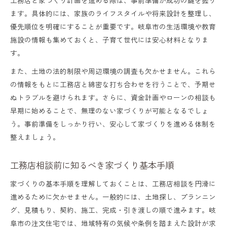
る方法
ます。具体的には、家族のライフスタイルや将来設計を整理し、
工務店と考える子育て支援が充実した地域
優先順位を明確にすることが重要です。岐阜市の生活環境や教育
施設の情報も集めておくと、子育て世代には安心材料となりま
選び
す。
子育て世帯が注目したい工務店の地域サポ
また、土地の法的制限や周辺環境の調査も欠かせません。これら
ート
の情報をもとに工務店と綿密な打ち合わせを行うことで、予期せ
岐阜県岐阜市で工務店相談を始めるポイント
ぬトラブルを避けられます。さらに、資金計画やローンの相談も
工務店相談を始める際の岐阜市ならではの
早期に始めることで、無理のない家づくりが可能となるでしょ
う。事前準備をしっかり行い、安心して家づくりを進める体制を
注意点
整えましょう。
岐阜市で工務店相談時に押さえるべき基礎
知識
工務店相談前に知るべき家づくり基本手順
岐阜市で工務店相談を成功させるための準
家づくりの基本手順を理解しておくことは、工務店相談を円滑に
備
進めるために欠かせません。一般的には、土地探し、プランニン
工務店相談窓口の見つけ方と活用法まとめ
グ、見積もり、契約、施工、完成・引き渡しの順で進みます。岐
阜市の注文住宅では、地域特有の気候や条例を踏まえた設計が求