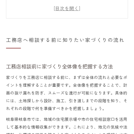
工務店の家づくり流れと失敗を防ぐポイン
ト
工務店選びで迷わない初期相談の進め方と
は
工務店へ相談する前に知りたい家づくりの流れ
工務店との家づくり計画で重要な事前準備
工務店相談前に知るべき家づくり基本手順
工務店相談前に家づくり全体像を把握する方法
注文住宅の相談窓口で工務店活用のコツ
工務店活用で納得の注文住宅相談ができる
家づくりを工務店に相談する前に、まずは全体の流れと必要なポ
イントを理解することが重要です。全体像を把握することで、計
秘訣
画の抜け漏れを防ぎ、スムーズな進行が可能になります。具体的
注文住宅相談窓口で工務店を上手に利用す
には、土地探しから設計、施工、引き渡しまでの段階を知り、そ
る方法
れぞれの段階で何を準備すべきかを把握しましょう。
家づくり窓口で工務店に伝えるべき要望と
岐阜県岐阜市では、地域の住宅展示場や市の住宅相談窓口を活用
は
して基本的な情報収集ができます。これにより、地元の気候や法