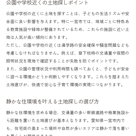
公園や学校近くの土地探しポイント
公園や学校の近くに土地を探すことは、子どもの生活リズムや安
全面に良い影響を与えます。特に一宮市では、地域ごとに特色あ
る教育施設や緑地が整備されているため、これらの施設に近い土
地は人気が高い傾向にあります。
ただし、公園や学校の近くは通学路の安全確保や騒音問題なども
考慮しなければなりません。例えば、登下校時の交通量や夜間の
照明状況を現地で確認することが失敗を防ぐポイントです。
また、公園の管理状況や利用時間も調べておくと、子どもが安全
に遊べる環境かどうか判断しやすくなります。これらを踏まえた
土地選びが、快適で安心な子育て環境の実現につながります。
静かな住環境を叶える土地探しの選び方
静かな住環境を求める場合、交通量の多い幹線道路や商業施設か
ら距離を置いた土地選びが基本となります。愛知県一宮市内で
も、住宅街の奥まった場所や自然が多いエリアは静かで落ち着い
た暮らしが期待できます。