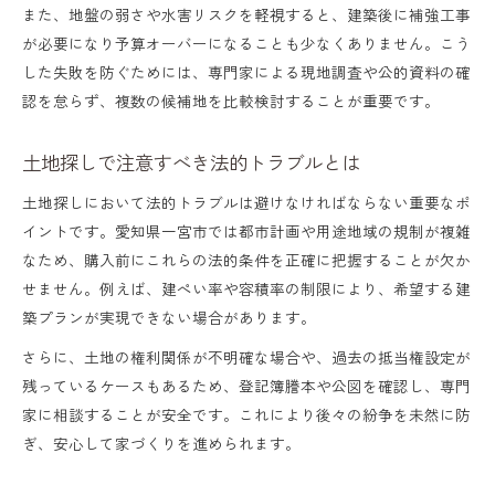
また、地盤の弱さや水害リスクを軽視すると、建築後に補強工事
が必要になり予算オーバーになることも少なくありません。こう
した失敗を防ぐためには、専門家による現地調査や公的資料の確
認を怠らず、複数の候補地を比較検討することが重要です。
土地探しで注意すべき法的トラブルとは
土地探しにおいて法的トラブルは避けなければならない重要なポ
イントです。愛知県一宮市では都市計画や用途地域の規制が複雑
なため、購入前にこれらの法的条件を正確に把握することが欠か
せません。例えば、建ぺい率や容積率の制限により、希望する建
築プランが実現できない場合があります。
さらに、土地の権利関係が不明確な場合や、過去の抵当権設定が
残っているケースもあるため、登記簿謄本や公図を確認し、専門
家に相談することが安全です。これにより後々の紛争を未然に防
ぎ、安心して家づくりを進められます。