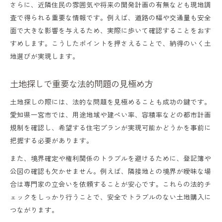
さらに、近隣住民の雰囲気や将来の開発計画の有無なども現地調
査で得られる重要な情報です。例えば、道路の幅や交通量も安全
面で大きな影響を与えるため、実際に歩いて確認することをおす
すめします。こうしたポイントを押さえることで、納得のいく土
地選びが実現します。
土地探しで重要な法的問題の見極め方
土地探しの際には、法的な問題を見極めることも成功の鍵です。
愛知県一宮市では、用途地域や建ぺい率、容積率などの都市計画
規制を確認し、希望する住宅プランが実現可能かどうかを事前に
把握する必要があります。
また、境界確定や権利関係のトラブルを避けるために、登記簿や
公図の確認も欠かせません。例えば、隣接地との境界が曖昧な場
合は専門家の立会いを依頼することが安心です。これらの法的チ
ェックをしっかり行うことで、安全でトラブルのない土地購入に
つながります。