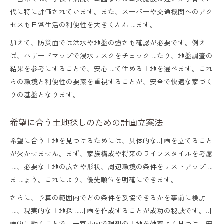
予算内で理想を叶える土地探しの工夫
代に特に評価されています。また、スーパーや交通機関へのアク
セスも日常生活の利便性を大きく左右します。
加えて、防災面では洪水や地盤の強さも確認が必要です。例え
ば、ハザードマップで浸水リスクをチェックしたり、地盤調査の
結果を参考にすることで、安心して住める土地を選べます。これ
らの環境と利便性の要素を重視することが、安全で快適な家づく
りの基盤となります。
希望に合う土地探しのための計画立案法
希望に合う土地を見つけるためには、具体的な計画を立てること
が欠かせません。まず、家族構成や将来のライフスタイルを考慮
し、必要な土地の広さや形状、周辺環境の条件をリストアップし
ましょう。これにより、優先順位を明確にできます。
さらに、予算の範囲内でどの条件を妥協できるかを事前に検討
し、現実的な土地探し計画を作成することが成功の秘訣です。計
画的に動くことで、一宮市内で理想の土地を効率よく見つけ、安