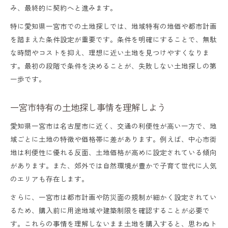
み、最終的に契約へと進みます。
子育て環境を重視した一宮市の土地探しガイド
特に愛知県一宮市での土地探しでは、地域特有の地価や都市計画
土地探しで子育て環境を重視する理由
を踏まえた条件設定が重要です。条件を明確にすることで、無駄
一宮市で子育て世帯に適した土地探し術
な時間やコストを抑え、理想に近い土地を見つけやすくなりま
す。最初の段階で条件を決めることが、失敗しない土地探しの第
公園や学校近くの土地探しポイント
一歩です。
静かな住環境を叶える土地探しの選び方
土地探しで周辺住民の雰囲気を確認する方
一宮市特有の土地探し事情を理解しよう
法
愛知県一宮市は名古屋市に近く、交通の利便性が高い一方で、地
土地探しで避けるべき落とし穴と安全対策
域ごとに土地の特徴や価格帯に差があります。例えば、中心市街
地は利便性に優れる反面、土地価格が高めに設定されている傾向
絶対に避けたい土地探しの失敗例
があります。また、郊外では自然環境が豊かで子育て世代に人気
土地探しで注意すべき法的トラブルとは
のエリアも存在します。
ハザードマップを活用した土地探しの実践
さらに、一宮市は都市計画や防災面の規制が細かく設定されてい
法
るため、購入前に用途地域や建築制限を確認することが必要で
す。これらの事情を理解しないまま土地を購入すると、思わぬト
土地探しで見抜くべき地盤や水害リスク