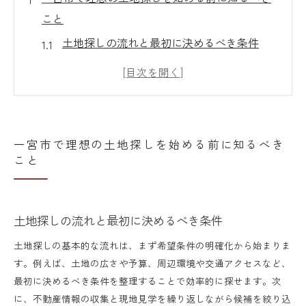
こと
土地探しの流れと最初に決めるべき条件
一宮市特有の土地探し事情を理解しよう
理想の土地探しに必要な情報収集のコツ
土地探しで重視したい環境と利便性の要素
希望に合う土地探しのための計画立案法
一宮市で理想の土地探しを始める前に知るべき
こと
安心して住める土地選びのチェックポイントと
は
土地探しで見逃せない安全性チェック方法
土地探しの流れと最初に決めるべき条件
災害リスクを考慮した土地探しの注意点
土地探しの基本的な流れは、まず希望条件の明確化から始まりま
土地探しで確認したい周辺治安と生活環境
す。例えば、土地の広さや予算、周辺環境や交通アクセスなど、
土地探し時に役立つ現地調査のポイント
最初に決めるべき条件を整理することで効率的に探せます。次
に、不動産情報の収集と現地見学を繰り返しながら候補を絞り込
土地探しで重要な法的問題の見極め方