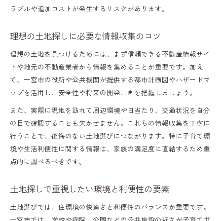
ラブルや追加コストが発生するリスクがあります。
土地探しに役立つトラブル回避のコツ
家づくり成功へ導く一宮市特有の注意点
理想の土地探しに必要な情報収集のコツ
土地探しと家づくりの連携ポイント
理想の土地を見つけるためには、まず信頼できる不動産情報サイ
土地探しで見落としがちな市独自の規制
トや地元の不動産業者から情報を集めることが重要です。加え
て、一宮市の役所や公共機関が提供する都市計画図やハザードマ
土地探し後に起こりやすい問題と対策
ップを活用し、安全性や将来の開発計画を把握しましょう。
土地探しで建築条件を見極める重要性
また、実際に現地を訪れて周辺環境や日当たり、交通状況を自分
一宮市で家づくりを成功させる土地探し術
の目で確認することも欠かせません。これらの情報収集を丁寧に
後悔しないための一宮市土地探しの進め方
行うことで、後悔のない土地選びにつながります。特に子育て環
境や生活利便性に関する情報は、家族の満足度に直結するため重
土地探しで後悔しないための手順解説
点的に調べるべきです。
土地探しにかかる平均期間とスケジュール
不動産会社選びが土地探し成功のカギ
土地探しで重視したい環境と利便性の要素
土地探しで比較検討すべきポイントとは
土地選びでは、住環境の快適さと利便性のバランスが重要です。
一宮市では、学校や病院、公園などの公共施設の近さが子育て世