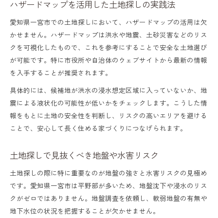
ハザードマップを活用した土地探しの実践法
愛知県一宮市での土地探しにおいて、ハザードマップの活用は欠
かせません。ハザードマップは洪水や地震、土砂災害などのリス
クを可視化したもので、これを参考にすることで安全な土地選び
が可能です。特に市役所や自治体のウェブサイトから最新の情報
を入手することが推奨されます。
具体的には、候補地が洪水の浸水想定区域に入っていないか、地
震による液状化の可能性が低いかをチェックします。こうした情
報をもとに土地の安全性を判断し、リスクの高いエリアを避ける
ことで、安心して長く住める家づくりにつなげられます。
土地探しで見抜くべき地盤や水害リスク
土地探しの際に特に重要なのが地盤の強さと水害リスクの見極め
です。愛知県一宮市は平野部が多いため、地盤沈下や浸水のリス
クがゼロではありません。地盤調査を依頼し、軟弱地盤の有無や
地下水位の状況を把握することが欠かせません。