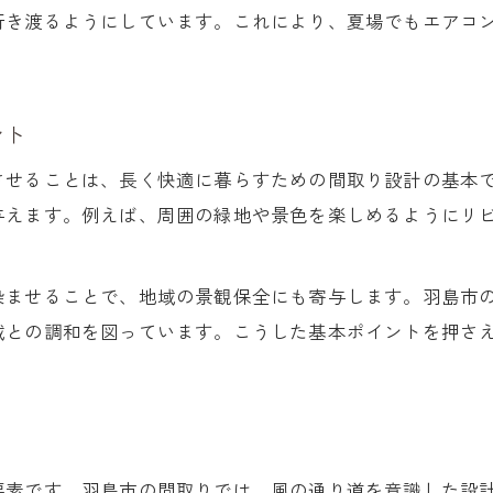
行き渡るようにしています。これにより、夏場でもエアコ
動線を意識した開放的な間取りの工夫
吹き抜けを活かした間取りのポイント
家族時間を育む間取り設計の秘訣
ント
東海3県で人気の開放的な間取り事例
させることは、長く快適に暮らすための間取り設計の基本
静かな暮らしへ導く設計の秘訣
与えます。例えば、周囲の緑地や景色を楽しめるようにリ
間取りで叶える静かな住空間の作り方
外部の視線を遮る間取り設計の工夫点
染ませることで、地域の景観保全にも寄与します。羽島市
プライベート重視の間取りで快適生活
域との調和を図っています。こうした基本ポイントを押さ
音に配慮した間取り配置のポイント
マスタープラン設計も採用する間取り術
暮らしやすさ重視の間取りアイデア紹介
り
間取りで暮らしやすさを追求する方法
要素です。羽島市の間取りでは、風の通り道を意識した設