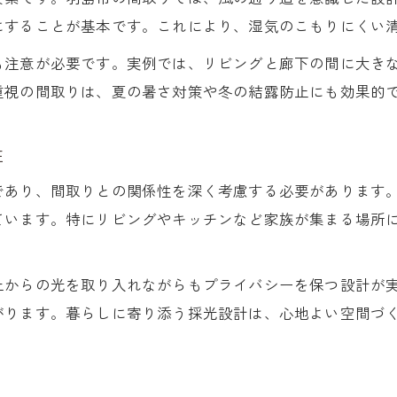
家事動線効率化のための間取り工夫
にすることが基本です。これにより、湿気のこもりにくい
収納力を高める間取り設計のアイデア
も注意が必要です。実例では、リビングと廊下の間に大き
スーモカウンターも注目の間取り事例
重視の間取りは、夏の暑さ対策や冬の結露防止にも効果的
将来を見据えた間取りの工夫ポイント
快適な羽島市ライフを支える工夫
性
間取りで快適な羽島市生活を実現する
であり、間取りとの関係性を深く考慮する必要があります
家族構成に合わせた間取り選びの工夫
ています。特にリビングやキッチンなど家族が集まる場所
愛知県家づくりにも通じる間取り実践法
屋内環境を整える間取りの工夫点
上からの光を取り入れながらもプライバシーを保つ設計が
将来に備える間取りの選び方ガイド
がります。暮らしに寄り添う採光設計は、心地よい空間づ