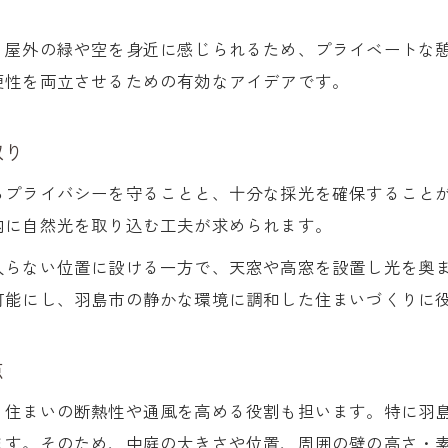
、屋外の緑や空を身近に感じられるため、プライベートな
便性を両立させるための有効なアイデアです。
取り
らプライバシーを守ることと、十分な採光を確保すること
内に自然光を取り込む工夫が求められます。
入らない位置に設ける一方で、天窓や高窓を設置し光を奥
可能にし、羽島市の静かな環境に調和した住まいづくりに
点
、住まいの断熱性や通風を高める役割も担います。特に羽
ます。そのため、中庭の大きさや位置、周囲の壁の高さ・