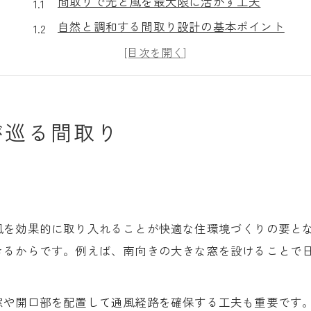
間取りで光と風を最大限に活かす工夫
自然と調和する間取り設計の基本ポイント
快適な室内環境を生む通風重視の間取り
暮らしに寄り添う採光と間取りの関係性
開放感を生む間取りの考え方と実践例
が巡る間取り
中庭のある家に学ぶ間取り工夫集
間取りで叶える中庭の魅力と使い方
プライバシー確保と採光を両立する間取り
中庭がもたらす快適さと間取りの工夫点
家づくりで重視すべき中庭の間取り設計
風を効果的に取り入れることが快適な住環境づくりの要と
きるからです。例えば、南向きの大きな窓を設けることで
東海エリアで人気の中庭間取りアイデア
家族が集う開放的な空間設計術
間取りで実現する家族の集う空間作り
窓や開口部を配置して通風経路を確保する工夫も重要です