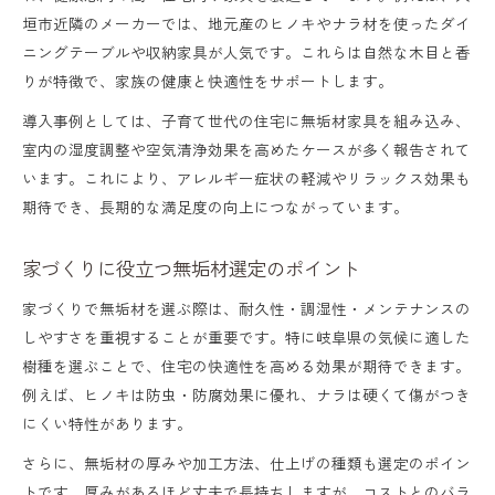
垣市近隣のメーカーでは、地元産のヒノキやナラ材を使ったダイ
ニングテーブルや収納家具が人気です。これらは自然な木目と香
りが特徴で、家族の健康と快適性をサポートします。
導入事例としては、子育て世代の住宅に無垢材家具を組み込み、
室内の湿度調整や空気清浄効果を高めたケースが多く報告されて
います。これにより、アレルギー症状の軽減やリラックス効果も
期待でき、長期的な満足度の向上につながっています。
家づくりに役立つ無垢材選定のポイント
家づくりで無垢材を選ぶ際は、耐久性・調湿性・メンテナンスの
しやすさを重視することが重要です。特に岐阜県の気候に適した
樹種を選ぶことで、住宅の快適性を高める効果が期待できます。
例えば、ヒノキは防虫・防腐効果に優れ、ナラは硬くて傷がつき
にくい特性があります。
さらに、無垢材の厚みや加工方法、仕上げの種類も選定のポイン
トです。厚みがあるほど丈夫で長持ちしますが、コストとのバラ