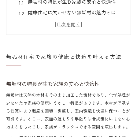
無垢材の特長が生む家族の安心と快適性
健康住宅に欠かせない無垢材の魅力とは
岐阜県の家具屋で選ぶ無垢材の安心ポイン
ト
アウトレット家具店で見つかる無垢材活用
例
無垢材住宅で家族の健康と快適を叶える方法
無垢材住宅で叶える快適な室内環境作り
自然のぬくもりを楽しむ大垣市の住まい提案
無垢材の特長が生む家族の安心と快適性
大垣市で選ぶ無垢材のぬくもりある家づく
り
無垢材は天然の木材をそのまま加工した素材であり、化学処理が
少ないため家族の健康にやさしい特長があります。木材が呼吸す
無垢材家具が生むやさしい空間の提案
る性質により湿度を適切に調整し、室内環境を快適に保つことが
国産家具と無垢材の相性と活用アイデア
可能です。さらに、表面の温もりや手触りは合成素材にはない心
岐阜県の家具メーカーが提案する無垢材住
地よさをもたらし、家族がリラックスできる空間を演出します。
宅