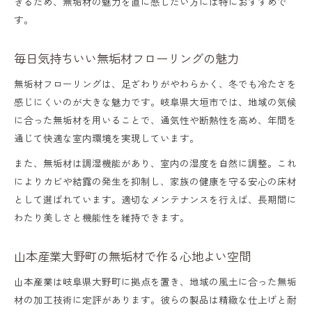
きるため、無垢材の魅力を直に感じたい方には特におすすめで
す。
毎日気持ちいい無垢材フローリングの魅力
無垢材フローリングは、足ざわりがやわらかく、冬でも冷たさを
感じにくいのが大きな魅力です。岐阜県大垣市では、地域の気候
に合った無垢材を用いることで、通気性や断熱性を高め、年間を
通じて快適な室内環境を実現しています。
また、無垢材は調湿機能があり、室内の湿度を自然に調整。これ
によりカビや結露の発生を抑制し、家族の健康を守る安心の床材
として選ばれています。適切なメンテナンスを行えば、長期間に
わたり美しさと機能性を維持できます。
山本産業大野町の無垢材で作る心地よい空間
山本産業は岐阜県大野町に拠点を置き、地域の風土に合った無垢
材の加工技術に定評があります。彼らの製品は精緻な仕上げと耐