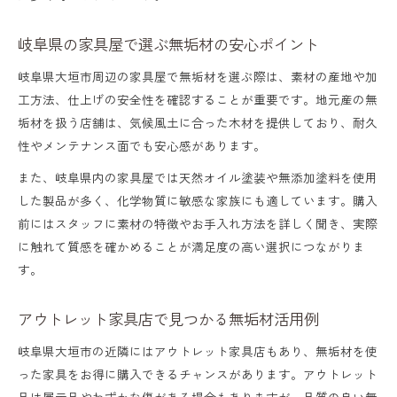
岐阜県家具メーカーの無垢材導入事例紹介
岐阜県の家具屋で選ぶ無垢材の安心ポイント
家づくりに役立つ無垢材選定のポイント
岐阜県大垣市周辺の家具屋で無垢材を選ぶ際は、素材の産地や加
無垢材家具選びで失敗しないための工夫
工方法、仕上げの安全性を確認することが重要です。地元産の無
快適生活を支える無垢材の選び方入門
垢材を扱う店舗は、気候風土に合った木材を提供しており、耐久
性やメンテナンス面でも安心感があります。
無垢材家具選びで押さえたい基本ポイント
岐阜県の家具屋で無垢材を比較するコツ
また、岐阜県内の家具屋では天然オイル塗装や無添加塗料を使用
した製品が多く、化学物質に敏感な家族にも適しています。購入
国産無垢材の特徴と選ぶ際の注意点
前にはスタッフに素材の特徴やお手入れ方法を詳しく聞き、実際
アウトレット家具店で無垢材を見極める方
に触れて質感を確かめることが満足度の高い選択につながりま
法
す。
家族に最適な無垢材の種類と選び方ガイド
アウトレット家具店で見つかる無垢材活用例
長く愛せる無垢材住宅のポイントまとめ
岐阜県大垣市の近隣にはアウトレット家具店もあり、無垢材を使
無垢材住宅を長く愛用するコツと秘訣
った家具をお得に購入できるチャンスがあります。アウトレット
岐阜県家具メーカーの安心サポート活用術
品は展示品やわずかな傷がある場合もありますが、品質の良い無