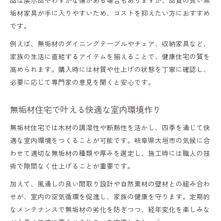
垢材家具が手に入りやすいため、コストを抑えたい方におすすめ
無垢材家具の経年変化を楽しむ暮らし方
です。
家族で育てる無垢材住宅の魅力とは
例えば、無垢材のダイニングテーブルやチェア、収納家具など、
無垢材メンテナンスで快適な住まいを維持
家族の生活に直結するアイテムを揃えることで、健康住宅の質を
高められます。購入時には材質や仕上げの状態を丁寧に確認し、
必要に応じて専門家の意見を聞くと安心です。
無垢材住宅で叶える快適な室内環境作り
無垢材住宅では木材の調湿性や断熱性を活かし、四季を通じて快
適な室内環境をつくることが可能です。岐阜県大垣市の気候に合
わせて適切な無垢材の種類や厚みを選定し、施工時には職人の技
術で隙間なく仕上げることが重要です。
加えて、風通しの良い間取り設計や自然素材の壁材との組み合わ
せが、室内の空気循環を促進し、家族の健康を守ります。定期的
なメンテナンスで無垢材の劣化を防ぎつつ、経年変化を楽しみな