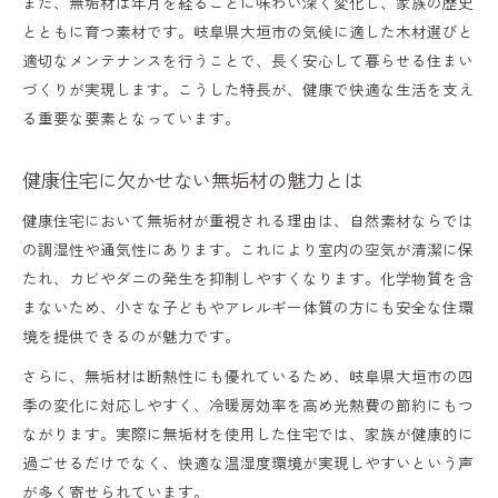
また、無垢材は年月を経るごとに味わい深く変化し、家族の歴史
とともに育つ素材です。岐阜県大垣市の気候に適した木材選びと
自然素材リフォームで感じる無垢材の心地
適切なメンテナンスを行うことで、長く安心して暮らせる住まい
よさ
づくりが実現します。こうした特長が、健康で快適な生活を支え
木の香り感じる無垢材暮らしの魅力紹介
る重要な要素となっています。
無垢材住宅が叶える木の香りのある暮らし
健康住宅に欠かせない無垢材の魅力とは
伊藤商店家具で味わう無垢材の温もり体験
健康住宅において無垢材が重視される理由は、自然素材ならでは
毎日気持ちいい無垢材フローリングの魅力
の調湿性や通気性にあります。これにより室内の空気が清潔に保
山本産業大野町の無垢材で作る心地よい空
たれ、カビやダニの発生を抑制しやすくなります。化学物質を含
間
まないため、小さな子どもやアレルギー体質の方にも安全な住環
無垢材家具が生み出す自然なリラックス効
境を提供できるのが魅力です。
果
さらに、無垢材は断熱性にも優れているため、岐阜県大垣市の四
季の変化に対応しやすく、冷暖房効率を高め光熱費の節約にもつ
岐阜県大垣市で選ぶ無垢材活用の工夫
ながります。実際に無垢材を使用した住宅では、家族が健康的に
大垣市の家具屋で無垢材を賢く選ぶコツ
過ごせるだけでなく、快適な温湿度環境が実現しやすいという声
無垢材家具のアウトレット活用アイディア
が多く寄せられています。