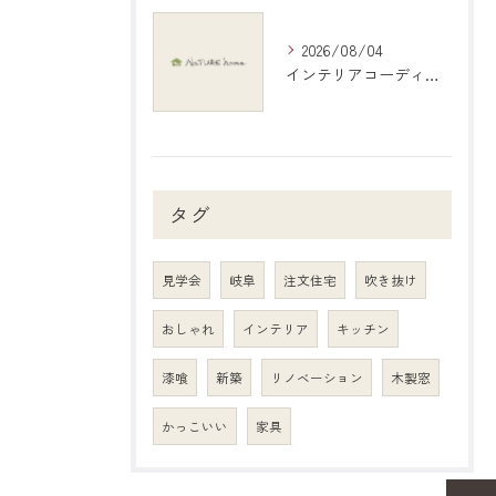
2026/08/04
インテリアコーディネートで岐阜県岐阜市の暮らしを彩る具体アイデアと地元デザイン活用術
タグ
見学会
岐阜
注文住宅
吹き抜け
おしゃれ
インテリア
キッチン
漆喰
新築
リノベーション
木製窓
かっこいい
家具