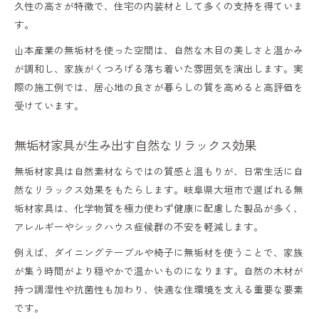
久性の高さが特徴で、住宅の内装材として多くの支持を得ていま
す。
山本産業の無垢材を使った空間は、自然な木目の美しさと温かみ
が調和し、家族がくつろげる落ち着いた雰囲気を演出します。実
際の施工例では、居心地の良さが暮らしの質を高めると高評価を
受けています。
無垢材家具が生み出す自然なリラックス効果
無垢材家具は自然素材ならではの質感と温もりが、日常生活に自
然なリラックス効果をもたらします。岐阜県大垣市で選ばれる無
垢材家具は、化学物質を極力使わず健康に配慮した製品が多く、
アレルギーやシックハウス症候群の不安を軽減します。
例えば、ダイニングテーブルや椅子に無垢材を使うことで、家族
が集う時間がより穏やかで温かいものになります。自然の木材が
持つ調湿性や抗菌性も加わり、快適な住環境を支える重要な要素
です。