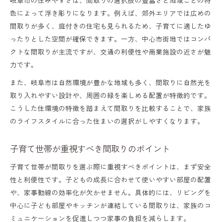
間取り比較で失敗しない住宅選びとは
色によって浮き彫りになります。例えば、郊外エリアでは広めの
家族の夢をかなえる間取りの工夫方法
間取りが多く、庭付きの住宅も見られるため、子育てに適したゆ
ったりとした空間が確保できます。一方、中心市街地ではコンパ
クトな間取りが主流ですが、交通の利便性や商業施設の近さが魅
力です。
また、岐阜市は自然環境が豊かな地域も多く、間取りに自然光を
取り入れやすい設計や、周囲の緑を楽しめる配置が特徴的です。
こうした住環境の特徴を踏まえて間取りを比較することで、家族
のライフスタイルに合った住まいの選択がしやすくなります。
子育て世帯が重視すべき間取りのポイント
子育て世帯が間取りを選ぶ際に重視すべきポイントは、まず安全
性と利便性です。子どもの成長に合わせて使いやすい部屋の配置
や、家事動線の効率化が欠かせません。具体的には、リビングを
中心に子ども部屋やキッチンが連結している間取りは、家族のコ
ミュニケーションを促進しつつ家事の負担を減らします。