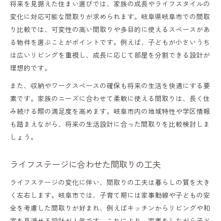
将来を見据えた住まい選びでは、家族の成長やライフスタイルの
変化に対応可能な間取りが求められます。岐阜県岐阜市での間取
り比較では、可変性の高い間取りや多目的に使えるスペースがあ
る物件を選ぶことがポイントです。例えば、子どもが小さいうち
は広いリビングを重視し、成長に応じて部屋を分割できる設計が
理想的です。
また、収納やワークスペースの確保も将来の生活を快適にする要
素です。家族のニーズに合わせて柔軟に使える間取りは、長く住
み続ける際の満足度を高めます。岐阜市内の地域特性や学区情報
も踏まえながら、将来の生活設計に合った間取りを比較検討しま
しょう。
ライフステージに合わせた間取りの工夫
ライフステージの変化に伴い、間取りの工夫は暮らしの質を大き
く左右します。岐阜市では、子育て期には家事動線や子どもの安
全を考慮した間取りが好まれ、例えばキッチンからリビングや和
室を見渡せる設計が人気です。これにより、家事をしながら子ど