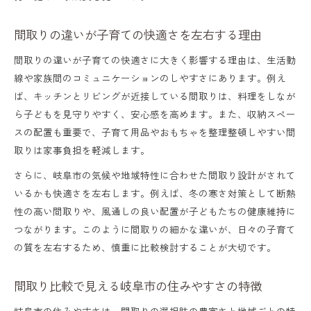
間取り比較で学区ごとの暮らしやすさを知
る
間取りの違いが子育ての快適さを左右する理由
学区と間取りのバランスを取る選び方
間取りの違いが子育ての快適さに大きく影響する理由は、生活動
豊かな自然と利便性を両立する間取り発見
線や家族間のコミュニケーションのしやすさにあります。例え
ば、キッチンとリビングが近接している間取りは、料理をしなが
自然と利便性を活かす間取り比較の秘訣
ら子どもを見守りやすく、安心感を高めます。また、収納スペー
公園近くの間取りで実現する安心子育て
スの配置も重要で、子育て用品やおもちゃを整理整頓しやすい間
間取り工夫で自然と共存する暮らしを提案
取りは家事負担を軽減します。
利便性重視の間取りとその活用方法
さらに、岐阜市の気候や地域特性に合わせた間取り設計がされて
いるかも快適さを左右します。例えば、冬の寒さ対策として断熱
自然と都市機能を両立した間取り選び
性の高い間取りや、風通しの良い配置が子どもたちの健康維持に
家族の未来を見据えた間取り選択のヒント
つながります。このように間取りの細かな違いが、日々の子育て
将来設計に合う間取り比較の重要ポイント
の質を左右するため、慎重に比較検討することが大切です。
家族の成長を支える間取りの選び方
間取り比較で見える岐阜市の住みやすさの特徴
将来を見越した間取り変更のタイミング
岐阜市の住みやすさは、間取りの選択肢の豊富さと地域ごとの特