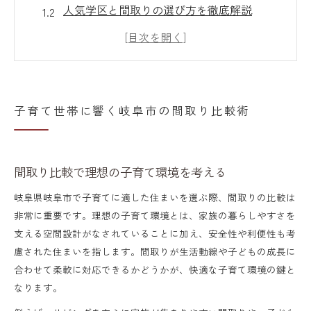
人気学区と間取りの選び方を徹底解説
間取りの違いが子育ての快適さを左右する
理由
間取り比較で見える岐阜市の住みやすさの
特徴
子育て世帯に響く岐阜市の間取り比較術
子育て世帯が重視すべき間取りのポイント
暮らしやすさ重視なら間取りの工夫が決め手
間取り比較で理想の子育て環境を考える
間取り工夫で家事と子育てがもっと快適に
岐阜県岐阜市で子育てに適した住まいを選ぶ際、間取りの比較は
家族の成長に合わせた間取り変更のポイン
非常に重要です。理想の子育て環境とは、家族の暮らしやすさを
ト
支える空間設計がなされていることに加え、安全性や利便性も考
暮らしやすい間取り実例とその特徴を紹介
慮された住まいを指します。間取りが生活動線や子どもの成長に
自然と集う間取りで家族の絆を深める方法
合わせて柔軟に対応できるかどうかが、快適な子育て環境の鍵と
なります。
動線を意識した間取り比較の重要性を解説