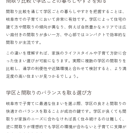
間取り比較で学区ごとの暮らしやすさを知る
間取り比較を通じて学区ごとの暮らしやすさを把握することは、
岐阜市での子育てにおいて非常に有効です。学区によって住宅の
建て方や間取りの傾向が異なり、例えば自然豊かなエリアでは広
い庭付きの間取りが多い一方、中心部ではコンパクトで効率的な
間取りが主流です。
この違いを理解すれば、家族のライフスタイルや子育て方針に合
った住まい選びが可能になります。実際に複数の学区の間取りを
比較し、通学の利便性や近隣環境と合わせて検討すると、より満
足度の高い住まいが見つかるでしょう。
学区と間取りのバランスを取る選び方
岐阜市で子育てに最適な住まいを選ぶ際、学区の良さと間取りの
快適さのバランスを取ることが成功の鍵です。学区が良くても間
取りが家族のニーズに合わなければ長く住み続けるのは難しく、
逆に間取りが理想的でも学区の環境が合わないと子育てに支障が