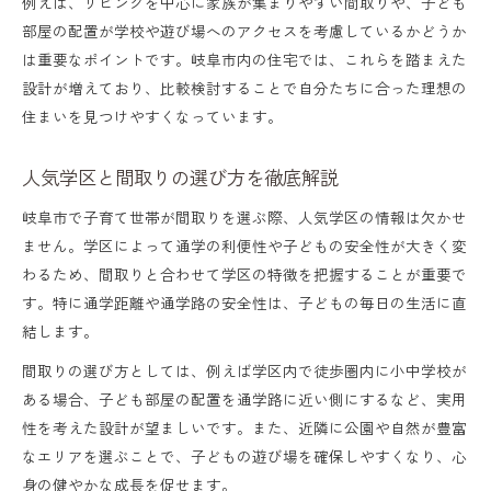
例えば、リビングを中心に家族が集まりやすい間取りや、子ども
一人暮らしから家族向けまで岐阜県の間取り選
部屋の配置が学校や遊び場へのアクセスを考慮しているかどうか
び方
は重要なポイントです。岐阜市内の住宅では、これらを踏まえた
一人暮らしに最適な間取りの選び方ガイド
設計が増えており、比較検討することで自分たちに合った理想の
住まいを見つけやすくなっています。
ファミリー向け間取り比較で押さえるべき
点
人気学区と間取りの選び方を徹底解説
賃貸と購入で異なる間取り選びの視点とは
岐阜市で子育て世帯が間取りを選ぶ際、人気学区の情報は欠かせ
間取り比較で見つける将来を見据えた住ま
ません。学区によって通学の利便性や子どもの安全性が大きく変
い
わるため、間取りと合わせて学区の特徴を把握することが重要で
ライフステージに合わせた間取りの工夫
す。特に通学距離や通学路の安全性は、子どもの毎日の生活に直
結します。
理想の学区と共に選ぶ間取りのポイント
間取りの選び方としては、例えば学区内で徒歩圏内に小中学校が
学区選びと間取り比較のベストな進め方
ある場合、子ども部屋の配置を通学路に近い側にするなど、実用
子供の通学を考慮した間取りの選択術
性を考えた設計が望ましいです。また、近隣に公園や自然が豊富
人気学区と間取りで見落としがちな注意点
なエリアを選ぶことで、子どもの遊び場を確保しやすくなり、心
身の健やかな成長を促せます。