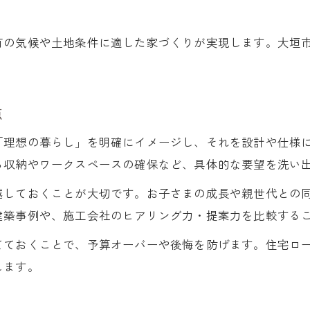
将来設計を考えた注文住宅の間取り術
注文住宅で叶える子育てしやすい住環境
有の気候や土地条件に適した家づくりが実現します。大垣
ライフスタイル変化に強い注文住宅の考え方
家族を守る高性能注文住宅の重要ポイント
点
自然素材を活かした住まい作りのポイント
注文住宅に選ばれる自然素材のメリット
「理想の暮らし」を明確にイメージし、それを設計や仕様
ら収納やワークスペースの確保など、具体的な要望を洗い
無垢材や漆喰がもたらす快適な暮らし
自然素材を活かした注文住宅の設計手法
越しておくことが大切です。お子さまの成長や親世代との
環境と健康に配慮した注文住宅のすすめ
建築事例や、施工会社のヒアリング力・提案力を比較する
自然派注文住宅で感じる家族の安心感
てておくことで、予算オーバーや後悔を防げます。住宅ロ
高性能な注文住宅で快適な暮らしを実現
します。
注文住宅で実感する高断熱高気密の効果