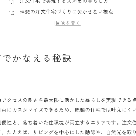
注文住宅で実現する大垣市の暮らし方
理想の注文住宅づくりに欠かせない視点
家族構成に合わせた注文住宅の工夫
注文住宅選びで後悔しないための対策
自然と調和した注文住宅のポイント
市でかなえる秘訣
岐阜県大垣市における注文住宅の魅力
注文住宅が大垣市で人気の理由を探る
大垣市の暮らしやすさと注文住宅の相性
注文住宅でかなう自然と共生する生活
アクセス良好な地域での注文住宅の価値
通アクセスの良さを最大限に活かした暮らしを実現できる
自由にカスタマイズできるため、既製の住宅では叶えにく
大垣市の土地特性を活かした注文住宅
家族の未来を守る注文住宅選びとは
利便性と、落ち着いた住環境が両立するエリアです。注文
注文住宅で守る家族の安心と安全性
す。たとえば、リビングを中心にした動線や、自然光を取