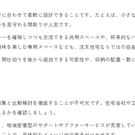
耐震性に優れた注文住宅の安心ポイント
省エネ設計が叶える快適な注文住宅生活
ジに合わせて柔軟に設計できることです。たとえば、小さ
注文住宅で実現する長期優良住宅の魅力
子を見守れる間取りが人気です。
新しい暮らしに最適な注文住宅の選び方
シーを確保しつつも交流できる共用スペースや、将来的な
予算内で満足な家を建てるための工夫
趣味を楽しむ専用スペースなども、注文住宅ならではの自
注文住宅の予算計画で押さえるべき要素
、間仕切りを後から追加できる可変性や、収納の配置・数
コストを抑えつつ注文住宅の満足度を上げる方法
地元工務店活用で叶う注文住宅のコツ
注文住宅費用を賢く抑える設計アイデア
資金計画と補助制度を活用した注文住宅
収集と比較検討を徹底することが不可欠です。住宅会社や
れるかを確認しましょう。
く、地域密着型のサポートやアフターサービスが充実して
ることで、具体的なイメージや注意点がつかめます。