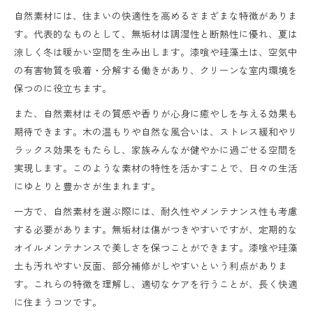
評判の良い自然素材住宅体験談を徹底解説
自然素材には、住まいの快適性を高めるさまざまな特徴がありま
す。代表的なものとして、無垢材は調湿性と断熱性に優れ、夏は
健康重視の家族が選ぶ自然素材の魅力とは
涼しく冬は暖かい空間を生み出します。漆喰や珪藻土は、空気中
自然素材住宅の住み心地を実際に確かめる
の有害物質を吸着・分解する働きがあり、クリーンな室内環境を
保つのに役立ちます。
また、自然素材はその質感や香りが心身に癒やしを与える効果も
期待できます。木の温もりや自然な風合いは、ストレス緩和やリ
ラックス効果をもたらし、家族みんなが健やかに過ごせる空間を
実現します。このような素材の特性を活かすことで、日々の生活
にゆとりと豊かさが生まれます。
一方で、自然素材を選ぶ際には、耐久性やメンテナンス性も考慮
する必要があります。無垢材は傷がつきやすいですが、定期的な
オイルメンテナンスで美しさを保つことができます。漆喰や珪藻
土も汚れやすい反面、部分補修がしやすいという利点がありま
す。これらの特徴を理解し、適切なケアを行うことが、長く快適
に住まうコツです。