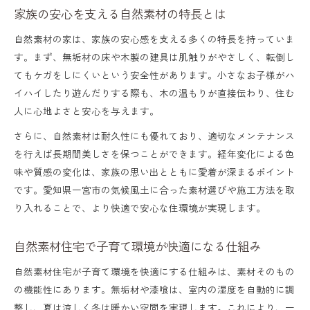
家族の安心を支える自然素材の特長とは
自然素材の家は、家族の安心感を支える多くの特長を持っていま
す。まず、無垢材の床や木製の建具は肌触りがやさしく、転倒し
てもケガをしにくいという安全性があります。小さなお子様がハ
イハイしたり遊んだりする際も、木の温もりが直接伝わり、住む
人に心地よさと安心を与えます。
さらに、自然素材は耐久性にも優れており、適切なメンテナンス
を行えば長期間美しさを保つことができます。経年変化による色
味や質感の変化は、家族の思い出とともに愛着が深まるポイント
です。愛知県一宮市の気候風土に合った素材選びや施工方法を取
り入れることで、より快適で安心な住環境が実現します。
自然素材住宅で子育て環境が快適になる仕組み
自然素材住宅が子育て環境を快適にする仕組みは、素材そのもの
の機能性にあります。無垢材や漆喰は、室内の湿度を自動的に調
整し、夏は涼しく冬は暖かい空間を実現します。これにより、一