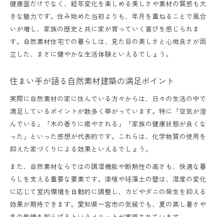
健康面だけでなく、経年変化を楽しめる美しさや素材の質感も大
きな魅力です。住み始めた当初よりも、年月を重ねることで風合
いが増し、家族の歴史と共に家が育っていく喜びを感じられま
す。自然素材住宅での暮らしは、見た目の美しさと心地良さが両
立した、まさに健やかな生活体験といえるでしょう。
住まい手が語る自然素材建築の満足ポイント
実際に自然素材の家に住んでいる方々からは、日々の生活の中で
満足しているポイントが数多く挙がっています。特に「空気が澄
んでいる」「木の香りに癒やされる」「家族の健康状態が良くな
った」といった感想が代表的です。これらは、化学物質の使用を
抑えた家づくりによる効果といえるでしょう。
また、自然素材ならではの調湿機能や断熱性の高さも、快適な暮
らしを支える重要な要素です。漆喰や珪藻土の壁は、湿度の変化
に応じて室内環境を自動的に調整し、カビやダニの発生を抑える
効果が期待できます。愛知県一宮市の気候でも、夏の蒸し暑さや
冬の乾燥を和らげるというメリットが実感されています。