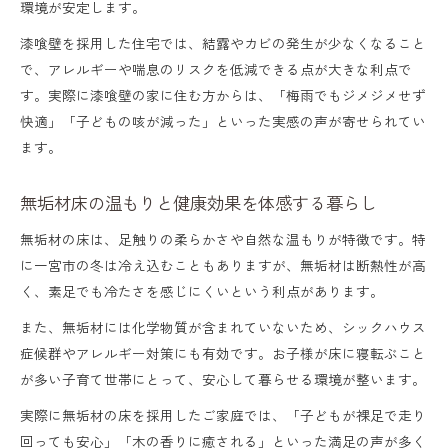
環境が安定します。
漆喰壁を採用した住宅では、結露やカビの発生が少なくなること
で、アレルギーや喘息のリスクを低減できる点が大きな利点で
す。実際に漆喰壁の家に住む方からは、「梅雨でもジメジメせず
快適」「子どもの咳が減った」といった実感の声が寄せられてい
ます。
無垢材床の温もりと健康効果を体感する暮らし
無垢材の床は、足触りの柔らかさや自然な温もりが特徴です。特
に一宮市の冬は冷え込むこともありますが、無垢材は断熱性が高
く、素足でも冷たさを感じにくいという利点があります。
また、無垢材には化学物質が含まれていないため、シックハウス
症候群やアレルギー対策にも有効です。お子様が床に寝転ぶこと
が多い子育て世帯にとって、安心して暮らせる環境が整います。
実際に無垢材の床を採用したご家庭では、「子どもが裸足で走り
回っても安心」「木の香りに癒される」といった満足の声が多く