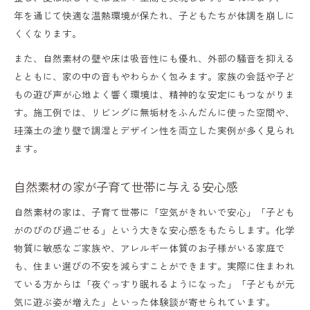
年を通じて快適な温熱環境が保たれ、子どもたちが体調を崩しに
くくなります。
また、自然素材の壁や床は吸音性にも優れ、外部の騒音を抑える
とともに、家の中の音もやわらかく包みます。家族の会話や子ど
もの遊び声が心地よく響く環境は、精神的な安定にもつながりま
す。施工例では、リビングに無垢材をふんだんに使った空間や、
珪藻土の塗り壁で調湿とデザイン性を両立した実例が多く見られ
ます。
自然素材の家が子育て世帯に与える安心感
自然素材の家は、子育て世帯に「空気がきれいで安心」「子ども
がのびのび過ごせる」という大きな安心感をもたらします。化学
物質に敏感なご家族や、アレルギー体質のお子様がいる家庭で
も、住まい選びの不安を減らすことができます。実際に住まわれ
ている方からは「夜ぐっすり眠れるようになった」「子どもが元
気に遊ぶ姿が増えた」といった体験談が寄せられています。