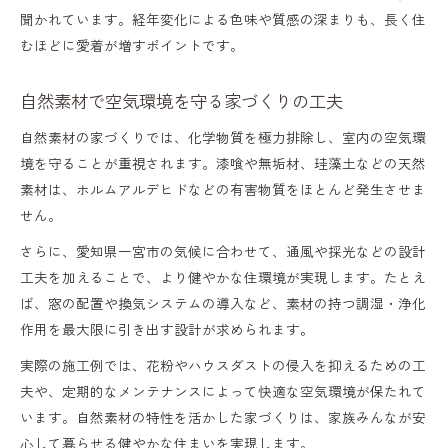
聞かれています。経年変化による色味や質感の深まりも、長く住
むほどに愛着が増すポイントです。
自然素材で空気環境を守る家づくりの工夫
自然素材の家づくりでは、化学物質を極力排除し、室内の空気環
境を守ることが重視されます。漆喰や無垢材、珪藻土などの天然
素材は、ホルムアルデヒドなどの有害物質をほとんど発生させま
せん。
さらに、愛知県一宮市の気候に合わせて、通風や採光などの設計
工夫を加えることで、より健やかな住環境が実現します。たとえ
ば、窓の配置や換気システムの導入など、素材の持つ調湿・浄化
作用を最大限に引き出す設計が求められます。
実際の施工例では、花粉やハウスダストの侵入を抑えるための工
夫や、定期的なメンテナンスによって快適な空気環境が保たれて
います。自然素材の特性を活かした家づくりは、家族みんなが安
心して暮らせる健やかな住まいを実現します。