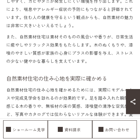
しやすく、カビやダニが発生しにくい環境を作り出します。これ
により、喘息やアレルギー症状の予防にもつながると評価されて
います。住む人の健康を守るという観点からも、自然素材の魅力
は非常に大きいといえるでしょう。
また、自然素材住宅は素材そのものの風合いや香りが、日常生活
に癒やしやリラックス効果をもたらします。木のぬくもりや、漆
喰のやさしい質感が家族の心身にプラスの影響を与え、ストレス
の少ない健やかな暮らしを支えています。
自然素材住宅の住み心地を実際に確かめる
自然素材住宅の住み心地を確かめるためには、実際にモデルハウ
スや完成見学会を訪れるのが効果的です。足を踏み入れた瞬間に
感じる木の香りや、無垢材の床の質感、漆喰壁の清浄な空気感な
ど、写真やカタログでは伝わらないリアルな体験ができます。愛
知県一宮市でも、自然素材を活かした住宅の見学会が定期的に開
ショールーム見学
資料請求
お問い合わせ
催されています。