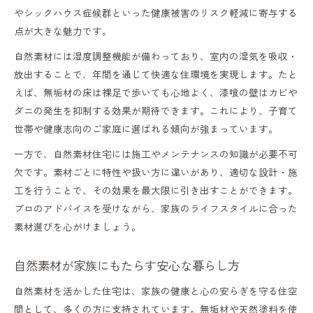
やシックハウス症候群といった健康被害のリスク軽減に寄与する
子育て世代に自然素材の家がおすすめな訳
点が大きな魅力です。
子育てに優しい自然素材住宅のポイント集
自然素材には湿度調整機能が備わっており、室内の湿気を吸収・
自然素材が子どもの健康を守る理由解説
放出することで、年間を通じて快適な住環境を実現します。たと
家族の安心を支える自然素材の特長とは
えば、無垢材の床は裸足で歩いても心地よく、漆喰の壁はカビや
ダニの発生を抑制する効果が期待できます。これにより、子育て
自然素材住宅で子育て環境が快適になる仕
世帯や健康志向のご家庭に選ばれる傾向が強まっています。
組み
一方で、自然素材住宅には施工やメンテナンスの知識が必要不可
自然素材の家が子育て世帯に与える安心感
欠です。素材ごとに特性や扱い方に違いがあり、適切な設計・施
漆喰や無垢材が生み出す快適な住空間とは
工を行うことで、その効果を最大限に引き出すことができます。
プロのアドバイスを受けながら、家族のライフスタイルに合った
漆喰と無垢材の機能性が快適さを生む理由
素材選びを心がけましょう。
自然素材で実現する室内環境の変化を解説
漆喰壁が湿度調整に役立つ仕組みとは
自然素材が家族にもたらす安心な暮らし方
無垢材床の温もりと健康効果を体感する暮
自然素材を活かした住宅は、家族の健康と心の安らぎを守る住空
らし
間として、多くの方に支持されています。無垢材や天然塗料を使