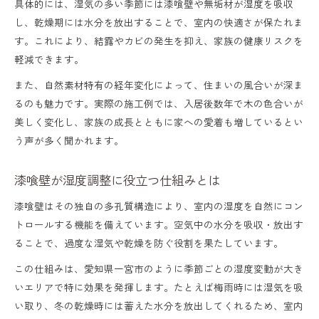
具体的には、湿気の多い季節には漆喰壁や無垢材が湿度を吸収
し、乾燥期には水分を放出することで、室内の快適さが保たれま
す。これにより、結露やカビの発生を抑え、家族の健康リスクを
軽減できます。
また、自然素材特有の経年変化によって、住まいの風合いが深ま
るのも魅力です。実際の施工例では、入居後数年で木の色合いが
美しく変化し、家族の成長とともに家への愛着も増しているとい
う声が多く聞かれます。
漆喰壁が湿度調整に役立つ仕組みとは
漆喰壁はその独自の多孔質構造により、室内の湿度を自然にコン
トロールする機能を備えています。空気中の水分を吸収・放出す
ることで、過度な湿気や乾燥を防ぐ役割を果たしています。
この仕組みは、愛知県一宮市のように季節ごとの湿度変動が大き
いエリアで特に効果を発揮します。たとえば梅雨時には湿気を吸
い取り、冬の乾燥時には蓄えた水分を放出してくれるため、室内