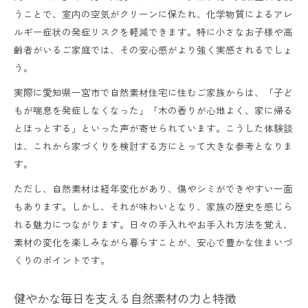
うことで、室内の空気がクリーンに保たれ、化学物質によるアレ
自然素材で空気環境を守る家づくりの工夫
ルギー症状の発症リスクを軽減できます。特に小さなお子様や高
施工事例から知る自然素材住宅の魅力
齢者がいるご家庭では、その安心感がより強く実感されるでしょ
自然素材住宅の施工例から見る実際の暮ら
う。
し
実際に愛知県一宮市で自然素材住宅に住むご家族からは、「子ど
エコ建築施工事例で学ぶ自然素材の工夫点
もが喘息を発症しなくなった」「木の香りが心地よく、家に帰る
とほっとする」といった声が寄せられています。こうした体験談
自然素材住宅の評判と実際の体験談まとめ
は、これから家づくりを検討する方にとって大きな参考となりま
無垢材や漆喰を使った住宅の事例紹介
す。
自然素材住宅の中古物件リノベ実例の魅力
ただし、自然素材は経年変化があり、傷やシミができやすい一面
健やかさ重視の住まいづくり体験を紹介
もあります。しかし、それが味わいとなり、家族の歴史を感じら
れる魅力につながります。日々の手入れやお手入れ方法を覚え、
自然素材住宅で実感した健やかな暮らし体
素材の変化を楽しみながら暮らすことが、安心で豊かな住まいづ
験
くりのポイントです。
住まい手が語る自然素材建築の満足ポイン
ト
健やかな毎日を支える自然素材の力と特徴