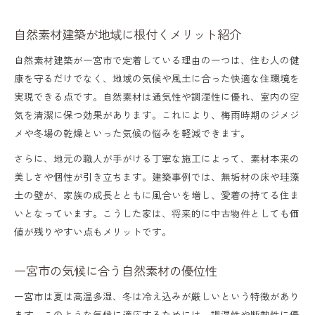
自然素材建築が地域に根付くメリット紹介
自然素材建築が一宮市で定着している理由の一つは、住む人の健
康を守るだけでなく、地域の気候や風土に合った快適な住環境を
実現できる点です。自然素材は通気性や調湿性に優れ、室内の空
気を清潔に保つ効果があります。これにより、梅雨時期のジメジ
メや冬場の乾燥といった気候の悩みを軽減できます。
さらに、地元の職人が手がける丁寧な施工によって、素材本来の
美しさや個性が引き立ちます。建築事例では、無垢材の床や珪藻
土の壁が、家族の成長とともに風合いを増し、愛着の持てる住ま
いとなっています。こうした家は、将来的に中古物件としても価
値が残りやすい点もメリットです。
一宮市の気候に合う自然素材の優位性
一宮市は夏は高温多湿、冬は冷え込みが厳しいという特徴があり
ます。このような気候に適応するためには、調湿性や断熱性に優