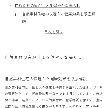
自然素材の家が叶える健やかな暮らし
自然素材住宅の快適さと健康効果を徹底解
説
自然素材が家族にもたらす安心な暮らし方
健やかな毎日を支える自然素材の力と特徴
無垢材や漆喰で叶える自然素材の住環境
自然素材住宅の経年変化を楽しむ暮らし術
自然素材の家が叶える健やかな暮らし
愛知県一宮市で自然素材建築を選ぶ理由
一宮市で自然素材住宅が選ばれる背景とは
自然素材住宅の快適さと健康効果を徹底解説
自然素材建築が地域に根付くメリット紹介
自然素材住宅は、住む人の健康と快適さを重視した住まいづくり
一宮市の気候に合う自然素材の優位性
の選択肢として、近年愛知県一宮市でも注目されています。無垢
自然素材建築を選ぶ家族の声と理由まとめ
材や漆喰、珪藻土といった自然素材は、化学物質を含まず、室内
持続可能な地域づくりと自然素材の関係性
空間の空気環境を整える働きがあります。そのため、アレルギー