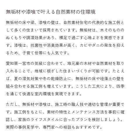
無垢材や漆喰で叶える自然素材の住環境
無垢材の床や梁、漆喰の壁は、自然素材住宅の代表的な施工例と
して多くの住まいで採用されています。無垢材は、木そのものの
ぬくもりや調湿効果があり、裸足で過ごす心地よさを実感できま
す。漆喰は、抗菌性や消臭効果が高く、カビやダニの発生を抑え
るため、子育て世帯にも人気です。
愛知県一宮市の気候に合わせて、地元産の木材や自然素材を取り
入れることで、地域に根ざした住まいづくりが可能です。たとえ
ば、夏の湿気対策や冬の乾燥防止に、無垢材の床や珪藻土の壁を
組み合わせる施工例も増えています。こうした工夫により、四季
を通じて快適な室内環境を実現できます。
ただし、無垢材や漆喰は、施工時の職人技や適切な管理が重要で
す。施工例をもとに、素材の特性とメンテナンス方法を事前に確
認し、家族のライフスタイルに合ったプランを検討しましょう。
実際の事例見学や、専門家への相談もおすすめです。