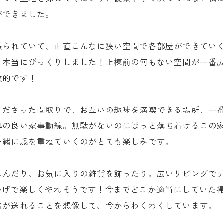
ができました。
張られていて、正直こんなに狭い空間で各部屋ができてい
、本当にびっくりしました！上棟前の何もない空間が一番
放的です！
くださった間取りで、お互いの趣味を満喫できる場所、一
率の良い家事動線。無駄がないのにほっと落ち着けるこの
一緒に歳を重ねていくのがとても楽しみです。
しんだり、お気に入りの雑貨を飾ったり。広いリビングで
かげで楽しくやれそうです！今までどこか適当にしていた
常が送れることを想像して、今からわくわくしています。