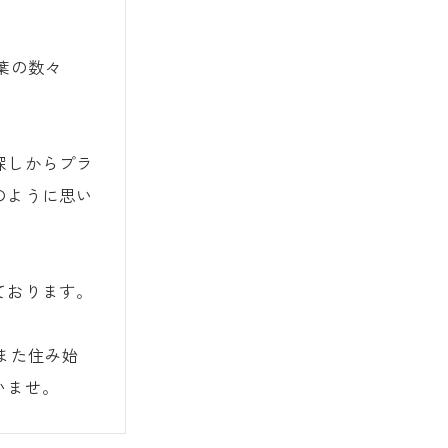
葉の数々
探しからプラ
のように思い
ております。
また住み始
いませ。