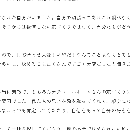
になれた自分がいました。自分で頑張ってあれこれ調べな
、そこからは後悔しない家づくりではなく、自分たちがど
くので、打ち合わせ大変！いやだ！なんてことはなくとて
せ多いし、決めることたくさんですごく大変だったと聞き
本当に素敵で、もちろんナチュールホームさんの家づくり
な要因でした。私たちの思いを汲み取ってくれて、親身に
んなことでも肯定してくださり、自信をもって自分の好き
なって土地を探してくださり、優柔不断で決められない私