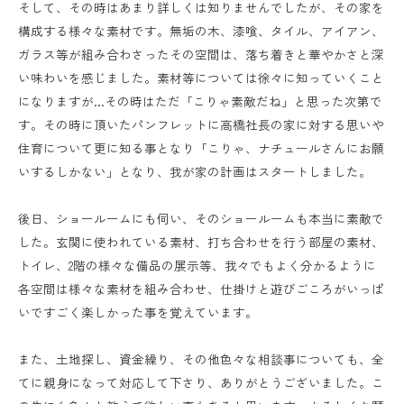
そして、その時はあまり詳しくは知りませんでしたが、その家を
構成する様々な素材です。無垢の木、漆喰、タイル、アイアン、
ガラス等が組み合わさったその空間は、落ち着きと華やかさと深
い味わいを感じました。素材等については徐々に知っていくこと
になりますが…その時はただ「こりゃ素敵だね」と思った次第で
す。その時に頂いたパンフレットに高橋社長の家に対する思いや
住育について更に知る事となり「こりゃ、ナチュールさんにお願
いするしかない」となり、我が家の計画はスタートしました。
後日、ショールームにも伺い、そのショールームも本当に素敵で
した。玄関に使われている素材、打ち合わせを行う部屋の素材、
トイレ、2階の様々な備品の展示等、我々でもよく分かるように
各空間は様々な素材を組み合わせ、仕掛けと遊びごころがいっぱ
いですごく楽しかった事を覚えています。
また、土地探し、資金繰り、その他色々な相談事についても、全
てに親身になって対応して下さり、ありがとうございました。こ