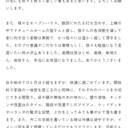
の先にも色々と教えて欲しい事もあると思います。よろしくお願
いします。
また、様々なオープンハウス、数回にわたる打ち合わせ、上棟の
中でナチュールホームの皆さんと接し、皆さんの各役割を通して
家に向き合う姿勢は真剣で、かつ我々には温かく接して頂きまし
た。そのプロ意識やこだわりは素晴らしく、我々も勉強になり見
習いたい所が沢山ありました。高橋社長はじめ、奥様、柴垣さ
ん、岩佐さん、本当にお世話になりました。ありがとうございま
した。
住み始めてひと月ほど経ちますが、快適に過ごせています。開放
的で家族の一体感を感じるのと同時に、それぞれのペースを大切
にできる間取り。床や扉の無垢の木の味わい。壁の漆喰、キッチ
ンや洗面台のタイル、階段や洗濯干しのアイアン、ウッドデッキ
やベランダの贅沢な空間、どれをとってみても華やかで落ち着き
ます。また、今この手紙を書いている時は外構は途中ですが、イ
メージ図を見て想像しているだけでもワクワクします。弓前さん