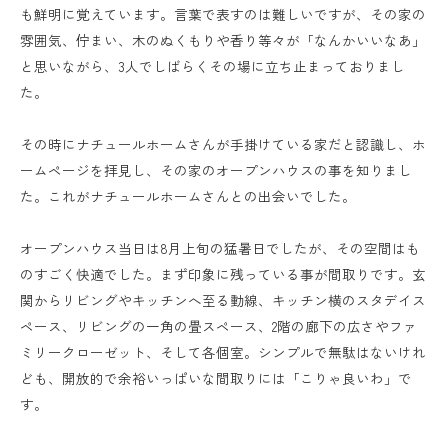
も鮮明に覚えています。言葉で表すのは難しいですが、その家の
雰囲気、佇まい、木のぬくもりや香り等々が「なんかいいなあ」
と思いながら、3人でしばらくその場に立ち止まっておりまし
た。
その時にナチュールホームさんが手掛けている家だと認識し、ホ
ームページを拝見し、その家のオープンハウスの事を知りまし
た。これがナチュールホームさんとの出会いでした。
オープンハウス当日は8月上旬の猛暑日でしたが、その空間はも
のすごく快適でした。まず印象に残っている事が間取りです。玄
関からリビングやキッチンへ至る動線、キッチン横のスタデイス
ペース、リビングの一角の畳スペース、2階の廊下の広さやファ
ミリークローゼット、そして各個室。シンプルで無駄はないけれ
ども、開放的で余裕いっぱいな間取りには「こりゃ良いわ」で
す。