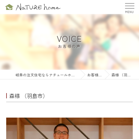
VOICE
お客様の声
岐阜の注文住宅ならナチュールホーム株式会社
お客様の声
森様 （羽島市）
森様 （羽島市）