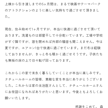
上棟から引き渡しまでの5ヶ月間は、まるで映画やテーマパーク
のアトラクションのように楽しい気持ちで過ごさせて頂きまし
た。
現在、住み始めて1ヶ月ですが、本当に快適に過ごさせて頂いて
おります。洗濯ものは部屋干しで十分乾いています。工場や学校
がすぐ隣ですが、窓を閉めれば外部の騒音も聞こえません。今は
夏ですが、エアコン1台で快適に過ごせています。まだ冬は経験
しておりませんが、きっと冬も暖かく過ごせそうです。子供たち
も無垢の床の上で日々転げ回っております。
これからこの家で末永く暮らしていくことが本当に楽しみです。
ナチュールホームの皆様、素敵な家を本当にありがとうございま
した。これからは家の主治医さんとして、ナチュールホームさん
にお世話になれればありがたいと思います。今後ともよろしくお
願いいたします。
感謝をこめて。 森