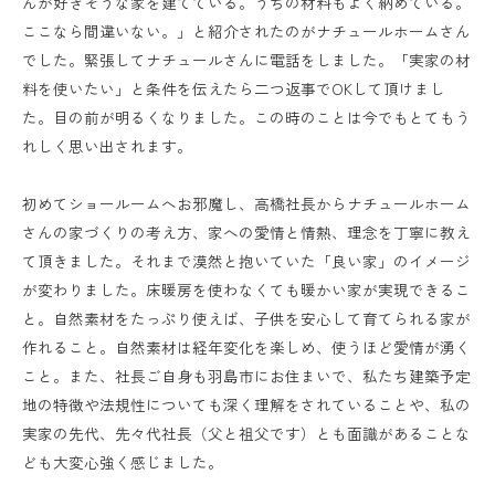
んが好きそうな家を建てている。うちの材料もよく納めている。
ここなら間違いない。」と紹介されたのがナチュールホームさん
でした。緊張してナチュールさんに電話をしました。「実家の材
料を使いたい」と条件を伝えたら二つ返事でOKして頂けまし
た。目の前が明るくなりました。この時のことは今でもとてもう
れしく思い出されます。
初めてショールームへお邪魔し、高橋社長からナチュールホーム
さんの家づくりの考え方、家への愛情と情熱、理念を丁寧に教え
て頂きました。それまで漠然と抱いていた「良い家」のイメージ
が変わりました。床暖房を使わなくても暖かい家が実現できるこ
と。自然素材をたっぷり使えば、子供を安心して育てられる家が
作れること。自然素材は経年変化を楽しめ、使うほど愛情が湧く
こと。また、社長ご自身も羽島市にお住まいで、私たち建築予定
地の特徴や法規性についても深く理解をされていることや、私の
実家の先代、先々代社長（父と祖父です）とも面識があることな
ども大変心強く感じました。