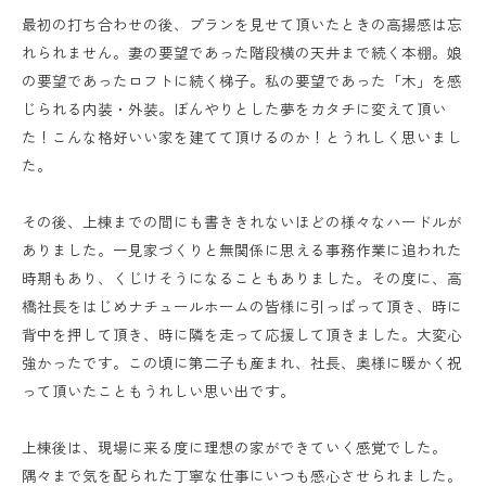
最初の打ち合わせの後、プランを見せて頂いたときの高揚感は忘
れられません。妻の要望であった階段横の天井まで続く本棚。娘
の要望であったロフトに続く梯子。私の要望であった「木」を感
じられる内装・外装。ぼんやりとした夢をカタチに変えて頂い
た！こんな格好いい家を建てて頂けるのか！とうれしく思いまし
た。
その後、上棟までの間にも書ききれないほどの様々なハードルが
ありました。一見家づくりと無関係に思える事務作業に追われた
時期もあり、くじけそうになることもありました。その度に、高
橋社長をはじめナチュールホームの皆様に引っぱって頂き、時に
背中を押して頂き、時に隣を走って応援して頂きました。大変心
強かったです。この頃に第二子も産まれ、社長、奥様に暖かく祝
って頂いたこともうれしい思い出です。
上棟後は、現場に来る度に理想の家ができていく感覚でした。
隅々まで気を配られた丁寧な仕事にいつも感心させられました。