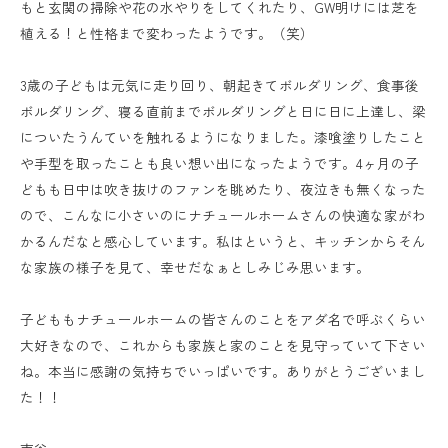
もと玄関の掃除や花の水やりをしてくれたり、GW明けには芝を
植える！と性格まで変わったようです。（笑）
3歳の子どもは元気に走り回り、朝起きてボルダリング、食事後
ボルダリング、寝る直前までボルダリングと日に日に上達し、梁
についたうんていを触れるようになりました。漆喰塗りしたこと
や手型を取ったことも良い想い出になったようです。4ヶ月の子
どもも日中は吹き抜けのファンを眺めたり、夜泣きも無くなった
ので、こんなに小さいのにナチュールホームさんの快適な家がわ
かるんだなと感心しています。私はというと、キッチンからそん
な家族の様子を見て、幸せだなぁとしみじみ思います。
子どももナチュールホームの皆さんのことをアダ名で呼ぶくらい
大好きなので、これからも家族と家のことを見守っていて下さい
ね。本当に感謝の気持ちでいっぱいです。ありがとうございまし
た！！