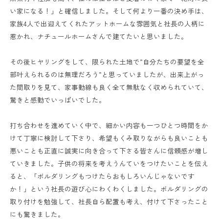
い家になる！」と確信しました。そして何より一番の決め手は、
家族4人で出迎えてくれたアットホームな雰囲気と社長の人柄に
惹かれ、ナチュールホームさんで建てたいと思いました。
その後ヒヤリングをして、限られた土地で”自分たちの要望を全
部叶えられるのは無理だろう”と思っていましたが、出来上がっ
た間取りを見て、家事動線も良く全て無駄なく収められていて、
驚きと感動でいっぱいでした。
打ち合わせを進めていく中で、細かい内容も一つひとつ時間をか
けて丁寧に検討して下さり、希望もくみ取りながらも良いことも
悪いことも正直に誠実に向き合って下さる皆さんに信頼感が増し
ていきました。子供の将来を考えうんていをつけたいことを伝え
ると、「ボルダリングもつけたらおもしろいんじゃないです
か！」という社長の遊び心にわくわくしました。ボルダリングの
取り付けを勉強して、社長自ら配置も考え、付けて下さったこと
にも驚きました。