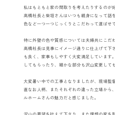
私はもともと家の間取りを考えたりするのが
高橋社長と柴垣さんはいつも親身になって話
色など一つ一つじっくりとこだわって選ばせ
特に外壁の色や質感については夫婦共にこだ
高橋社長は見事にイメージ通りに仕上げて下
も良く、家事もしやすく大変満足しています
してもらったり、細かな部分も沢山変更して
大変暑い中での工事となりましたが、現場監
直なお人柄、またそれぞれの違った立場から
ルホームさんの魅力だと感じました。
沢山の要望を叶えて下さり、また理想の家を