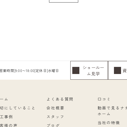
ショールー
資
[営業時間]9:00～18:00[定休日]水曜日
ム見学
ーム
よくある質問
口コミ
切にしていること
会社概要
動画で見るナ
ホーム
工事例
スタッフ
当社の特徴
客様の声
ブログ