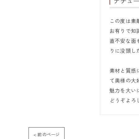
ナチュ
この度は素
お有りで知
直不安な面
りに没頭し
素材と質感
て奥様の大
魅力を大い
どうぞよろ
< 前のページ