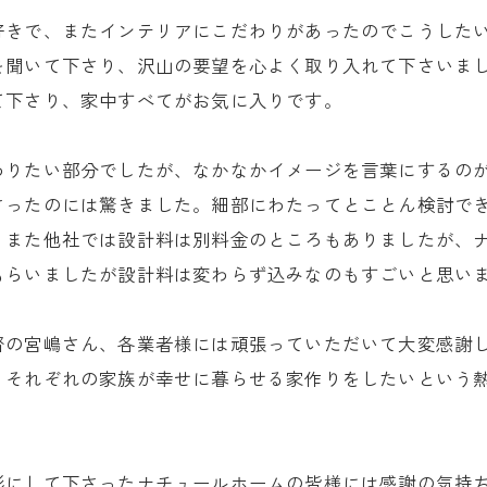
好きで、またインテリアにこだわりがあったのでこうした
を聞いて下さり、沢山の要望を心よく取り入れて下さいま
て下さり、家中すべてがお気に入りです。
わりたい部分でしたが、なかなかイメージを言葉にするの
さったのには驚きました。細部にわたってとことん検討で
。また他社では設計料は別料金のところもありましたが、
もらいましたが設計料は変わらず込みなのもすごいと思い
督の宮嶋さん、各業者様には頑張っていただいて大変感謝
、それぞれの家族が幸せに暮らせる家作りをしたいという
形にして下さったナチュールホームの皆様には感謝の気持