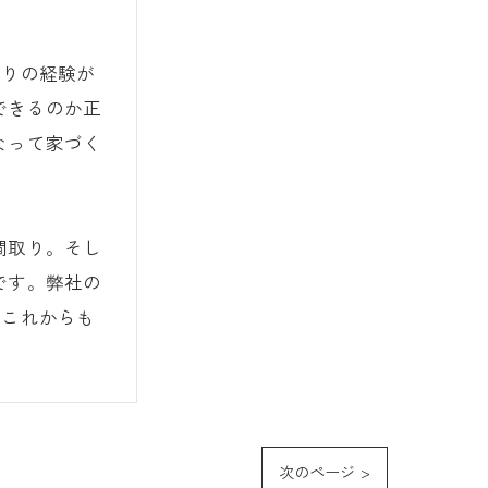
くりの経験が
できるのか正
なって家づく
間取り。そし
です。弊社の
。これからも
次のページ >