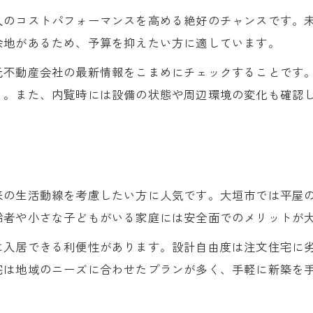
新築建売住宅と中古住宅の特徴を解説
入のコストパフォーマンスを高める絶好のチャンスです。
建売とリフォーム済み中古の選び方ガイド
余地があるため、予算を抑えたい方に適しています。
新築一戸建てにするメリットと注意点
元不動産会社の最新情報をこまめにチェックすることです
中古住宅のリフォームで得られる利点
う。また、内覧時には設備の状態や周辺環境の変化も確認
大垣市の建売住宅とリフォーム済み比較
納得の新築購入に役立つ注意点まとめ
新築一戸建て購入で失敗しない注意点
未入居や値下げ物件選びの落とし穴解説
来の生活動線を考慮したい方に人気です。大垣市では平屋
新築平屋購入時に押さえたい重要ポイント
齢者や小さな子どもがいる家庭には安全面でのメリットが
リフォーム済み住宅選びで後悔しない工夫
に入居できる利便性があります。設計自由度は注文住宅に
建売住宅購入で気をつけたい契約事項
宅は地域のニーズに合わせたプランが多く、手軽に新築を