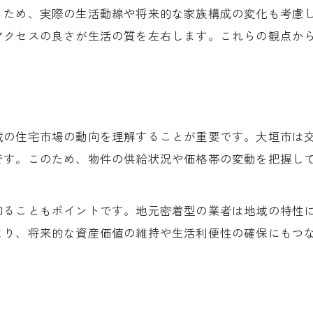
新築平屋選びで重視したいポイント
るため、実際の生活動線や将来的な家族構成の変化も考慮
アクセスの良さが生活の質を左右します。これらの観点か
リフォーム済み中古住宅と新築の比較
大垣市で平屋新築を選ぶメリットとは
リフォーム済み住宅の経済的な魅力解説
建売平屋とリフォーム済み住宅の違い
域の住宅市場の動向を理解することが重要です。大垣市は
価格比較でマイホームを賢く計画するコツ
です。このため、物件の供給状況や価格帯の変動を把握し
新築一戸建ての価格相場を徹底比較
間取りごとの新築価格を賢くチェック
知ることもポイントです。地元密着型の業者は地域の特性
平屋や建売住宅の値段差を見極める
より、将来的な資産価値の維持や生活利便性の確保にもつ
リフォーム済み住宅と新築の費用比較
大垣市で予算内新築を探す計画術
建売住宅と中古住宅の違いを知る大切さ