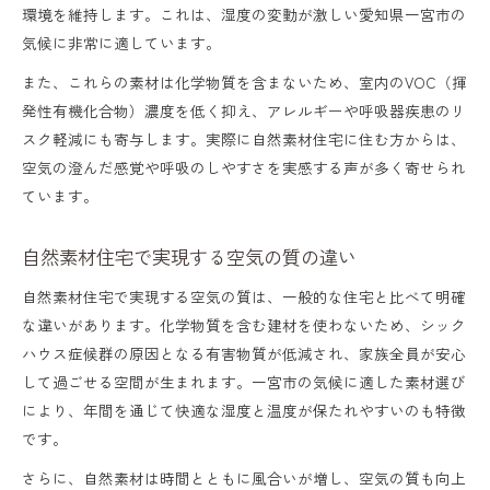
環境を維持します。これは、湿度の変動が激しい愛知県一宮市の
気候に非常に適しています。
また、これらの素材は化学物質を含まないため、室内のVOC（揮
発性有機化合物）濃度を低く抑え、アレルギーや呼吸器疾患のリ
スク軽減にも寄与します。実際に自然素材住宅に住む方からは、
空気の澄んだ感覚や呼吸のしやすさを実感する声が多く寄せられ
ています。
自然素材住宅で実現する空気の質の違い
自然素材住宅で実現する空気の質は、一般的な住宅と比べて明確
な違いがあります。化学物質を含む建材を使わないため、シック
ハウス症候群の原因となる有害物質が低減され、家族全員が安心
して過ごせる空間が生まれます。一宮市の気候に適した素材選び
により、年間を通じて快適な湿度と温度が保たれやすいのも特徴
です。
さらに、自然素材は時間とともに風合いが増し、空気の質も向上