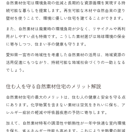
自然素材住宅は環境負荷の低減と長期的な資源循環を実現する持
続可能な暮らしを提案します。再生可能な木材や自然由来の塗り
壁材を使うことで、環境に優しい住宅を建てることができます。
また、自然素材は廃棄時の環境負荷が少なく、リサイクルや再利
用がしやすい点も特徴です。こうした素材選びは地球環境の保全
に寄与しつつ、住まい手の健康も守ります。
愛知県一宮市の地域性を考慮した自然素材の活用は、地域資源の
活用促進にもつながり、持続可能な地域社会づくりの一助となる
でしょう。
住む人を守る自然素材住宅のメリット解説
自然素材住宅の最大のメリットは、住む人の健康と安全を守る点
にあります。化学物質を含まない素材は空気をきれいに保ち、ア
レルギー症状の軽減や呼吸器疾患の予防に寄与します。
加えて、自然素材特有の調湿性や断熱性が一年中快適な室内環境
を保ち、省エネルギー性能も高めます。これにより光熱費の削減