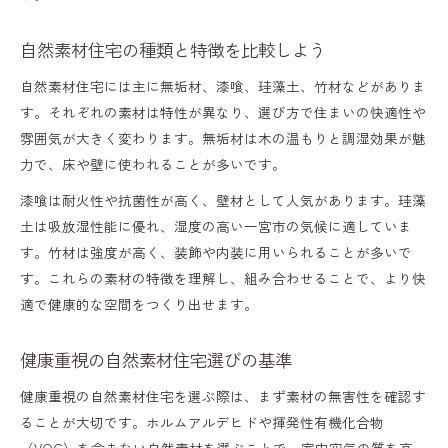
自然素材住宅の種類と特徴を比較しよう
自然素材住宅には主に無垢材、漆喰、珪藻土、竹材などがありま
す。それぞれの素材は特性が異なり、選び方で住まいの快適性や
雰囲気が大きく変わります。無垢材は木の温もりと調湿効果が魅
力で、床や壁に使われることが多いです。
漆喰は耐火性や抗菌性が高く、壁材として人気があります。珪藻
土は吸放湿性能に優れ、湿度の高い一宮市の気候に適していま
す。竹材は強度が高く、装飾や内装に用いられることが多いで
す。これらの素材の特徴を理解し、組み合わせることで、より快
適で健康的な空間をつくり出せます。
健康重視の自然素材住宅選びの基準
健康重視の自然素材住宅を選ぶ際は、まず素材の無害性を確認す
ることが大切です。ホルムアルデヒドや揮発性有機化合物
（VOC）を含まない自然素材を選ぶことで、室内空気の質を高