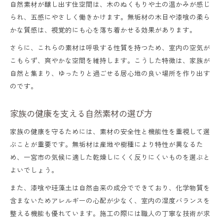
自然素材が醸し出す住空間は、木のぬくもりや土の温かみが感じ
家族の絆を深める自然素材住宅のポイント
られ、五感にやさしく働きかけます。無垢材の木目や漆喰の柔ら
かな質感は、視覚的にも心を落ち着かせる効果があります。
本物の木の質感が生む暮らしの安心感
さらに、これらの素材は呼吸する性質を持つため、室内の空気が
自然素材住宅選びのポイント徹底解説
こもらず、爽やかな空間を維持します。こうした特徴は、家族が
自然素材住宅を選ぶ際の重要なチェックポ
自然と集まり、ゆったりと過ごせる居心地の良い場所を作り出す
イント
のです。
失敗しない自然素材の住宅選びのコツ
家族の健康を支える自然素材の選び方
自然素材住宅の種類と特徴を比較しよう
家族の健康を守るためには、素材の安全性と機能性を重視して選
健康重視の自然素材住宅選びの基準
ぶことが重要です。無垢材は産地や樹種により特性が異なるた
自然素材の性能を見極めるポイント解説
め、一宮市の気候に適した乾燥しにくく反りにくいものを選ぶと
暮らしを守る自然素材住宅の魅力とは
よいでしょう。
自然素材住宅が暮らしを守る理由と効果
また、漆喰や珪藻土は自然由来の成分でできており、化学物質を
含まないためアレルギーの心配が少なく、室内の湿度バランスを
自然素材ならではの安心感と長持ち性能
整える機能も優れています。施工の際には職人の丁寧な技術が求
快適さと安全性を両立する自然素材住宅