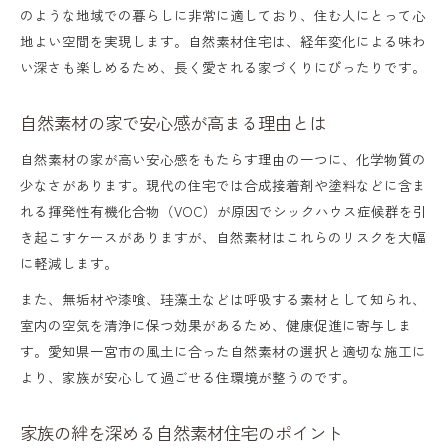
のような地域での暮らしに非常に適しており、住む人にとって心
地よい空間を実現します。自然素材住宅は、経年変化による味わ
い深さも楽しめるため、長く愛される家づくりにぴったりです。
自然素材の家で安心感が高まる理由とは
自然素材の家が高い安心感をもたらす理由の一つに、化学物質の
少なさがあります。現代の住宅では合成接着剤や塗料などに含ま
れる揮発性有機化合物（VOC）が原因でシックハウス症候群を引
き起こすケースがありますが、自然素材はこれらのリスクを大幅
に軽減します。
また、無垢材や漆喰、珪藻土などは呼吸する素材として知られ、
室内の空気を清浄に保つ効果があるため、健康促進に寄与しま
す。愛知県一宮市の風土に合った自然素材の選択と適切な施工に
より、家族が安心して過ごせる住環境が整うのです。
家族の絆を深める自然素材住宅のポイント