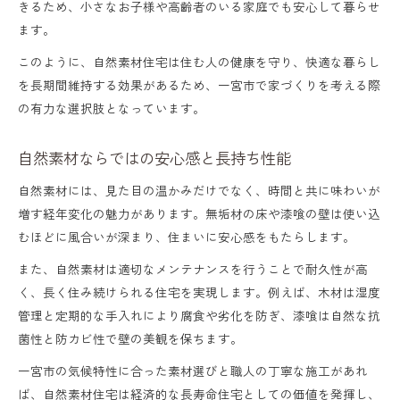
きるため、小さなお子様や高齢者のいる家庭でも安心して暮らせ
ます。
このように、自然素材住宅は住む人の健康を守り、快適な暮らし
を長期間維持する効果があるため、一宮市で家づくりを考える際
の有力な選択肢となっています。
自然素材ならではの安心感と長持ち性能
自然素材には、見た目の温かみだけでなく、時間と共に味わいが
増す経年変化の魅力があります。無垢材の床や漆喰の壁は使い込
むほどに風合いが深まり、住まいに安心感をもたらします。
また、自然素材は適切なメンテナンスを行うことで耐久性が高
く、長く住み続けられる住宅を実現します。例えば、木材は湿度
管理と定期的な手入れにより腐食や劣化を防ぎ、漆喰は自然な抗
菌性と防カビ性で壁の美観を保ちます。
一宮市の気候特性に合った素材選びと職人の丁寧な施工があれ
ば、自然素材住宅は経済的な長寿命住宅としての価値を発揮し、