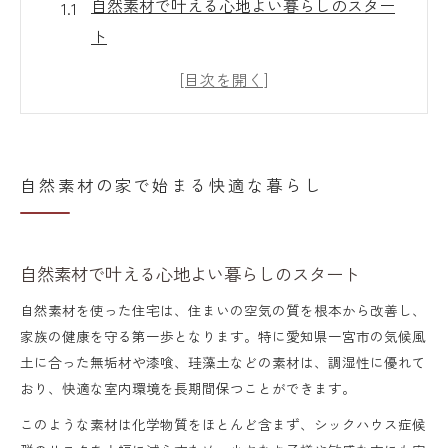
自然素材で叶える心地よい暮らしのスター
ト
快適な毎日を作る自然素材住宅の魅力
自然素材が感じさせるやさしい住空間の特
徴
家族の健康を支える自然素材の選び方
自然素材の家で始まる快適な暮らし
自然素材住宅で実現する安心と快適な時間
心地よい空気を感じる自然素材住宅
自然素材で叶える心地よい暮らしのスタート
自然素材住宅で味わう清々しい空気感の秘
密
自然素材を使った住宅は、住まいの空気の質を根本から改善し、
家族の健康を守る第一歩となります。特に愛知県一宮市の気候風
自然素材が生み出すやさしい室内環境の工
土に合った無垢材や漆喰、珪藻土などの素材は、調湿性に優れて
夫
おり、快適な室内環境を長期間保つことができます。
快適な空気を保つ自然素材の役割と効果
このような素材は化学物質をほとんど含まず、シックハウス症候
自然素材住宅で実現する空気の質の違い