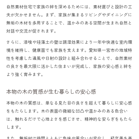
自然素材住宅で家族の絆を深めるためには、素材選びと設計の工
夫が欠かせません。まず、家族が集まるリビングやダイニングに
無垢の木材を多用することで、温かみのある空間が生まれ自然と
対話や交流が促されます。
さらに、漆喰や珪藻土の壁は調湿効果により一年中快適な室内環
境を維持し、健康面でも家族を支えます。愛知県一宮市の地域特
性を考慮した通風や日射の設計と組み合わせることで、自然素材
の良さを最大限に活かした住まいが完成し、家族の安心感と絆を
より強く育みます。
本物の木の質感が生む暮らしの安心感
本物の木の質感は、単なる見た目の良さを超えて暮らしに安心感
をもたらします。木の表面の微細な凹凸や温かみのある色合い
は、触れるだけで心地よさを感じさせ、精神的な安らぎをもたら
します。
また、無垢材は時間とともに色味や風合いが変化し、経年美を楽