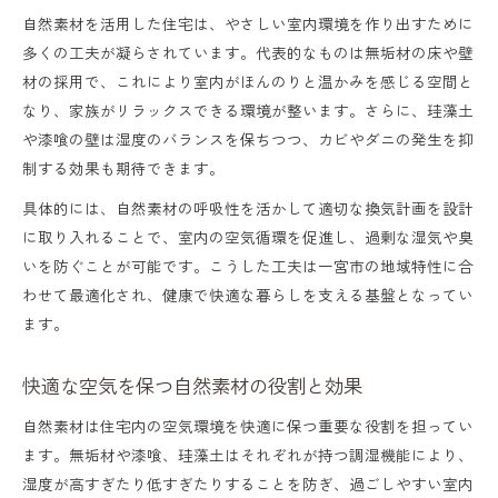
自然素材を活用した住宅は、やさしい室内環境を作り出すために
多くの工夫が凝らされています。代表的なものは無垢材の床や壁
材の採用で、これにより室内がほんのりと温かみを感じる空間と
なり、家族がリラックスできる環境が整います。さらに、珪藻土
や漆喰の壁は湿度のバランスを保ちつつ、カビやダニの発生を抑
制する効果も期待できます。
具体的には、自然素材の呼吸性を活かして適切な換気計画を設計
に取り入れることで、室内の空気循環を促進し、過剰な湿気や臭
いを防ぐことが可能です。こうした工夫は一宮市の地域特性に合
わせて最適化され、健康で快適な暮らしを支える基盤となってい
ます。
快適な空気を保つ自然素材の役割と効果
自然素材は住宅内の空気環境を快適に保つ重要な役割を担ってい
ます。無垢材や漆喰、珪藻土はそれぞれが持つ調湿機能により、
湿度が高すぎたり低すぎたりすることを防ぎ、過ごしやすい室内