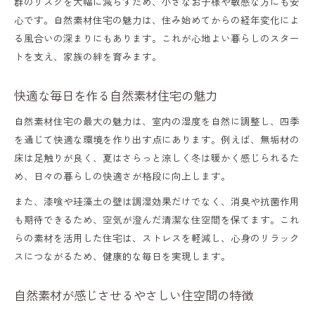
群のリスクを大幅に減らすため、小さなお子様や敏感な方にも安
心です。自然素材住宅の魅力は、住み始めてからの経年変化によ
深呼吸したくなる自然素材の家づくりとは
る風合いの深まりにもあります。これが心地よい暮らしのスター
愛知県一宮市で叶える健康な住まい
トを支え、家族の絆を育みます。
自然素材で実現する一宮市の健康住宅の特
徴
快適な毎日を作る自然素材住宅の魅力
家族の健康を守る自然素材選びと工夫
自然素材住宅の最大の魅力は、室内の湿度を自然に調整し、四季
を通じて快適な環境を作り出す点にあります。例えば、無垢材の
一宮市の気候に合う自然素材住宅のポイン
床は足触りが良く、夏はさらっと涼しく冬は暖かく感じられるた
ト
め、日々の暮らしの快適さが格段に向上します。
安心して暮らせる自然素材住宅の設計方法
また、漆喰や珪藻土の壁は調湿効果だけでなく、消臭や抗菌作用
健康を意識した自然素材の住まいづくり
も期待できるため、空気が澄んだ清潔な住空間を保てます。これ
本物の木の温もりが育む家族の安心
らの素材を活用した住宅は、ストレスを軽減し、心身のリラック
スにつながるため、健康的な毎日を実現します。
自然素材の木がもたらす家族のぬくもり
木の温もりを感じる自然素材住宅の魅力
自然素材が感じさせるやさしい住空間の特徴
自然素材の家で安心感が高まる理由とは