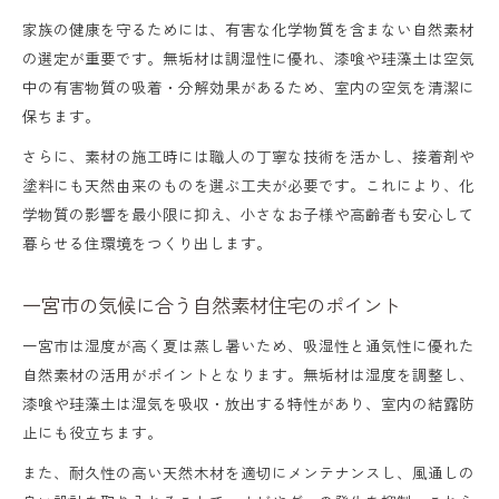
家族の健康を守るためには、有害な化学物質を含まない自然素材
の選定が重要です。無垢材は調湿性に優れ、漆喰や珪藻土は空気
中の有害物質の吸着・分解効果があるため、室内の空気を清潔に
保ちます。
さらに、素材の施工時には職人の丁寧な技術を活かし、接着剤や
塗料にも天然由来のものを選ぶ工夫が必要です。これにより、化
学物質の影響を最小限に抑え、小さなお子様や高齢者も安心して
暮らせる住環境をつくり出します。
一宮市の気候に合う自然素材住宅のポイント
一宮市は湿度が高く夏は蒸し暑いため、吸湿性と通気性に優れた
自然素材の活用がポイントとなります。無垢材は湿度を調整し、
漆喰や珪藻土は湿気を吸収・放出する特性があり、室内の結露防
止にも役立ちます。
また、耐久性の高い天然木材を適切にメンテナンスし、風通しの