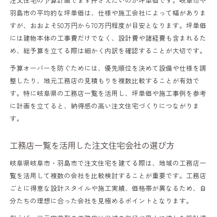
地域密着型工務店で得られる家づくりの強
羽島市の平均的な坪単価は、仕様や施工会社によって幅がありま
み
すが、おおよそ50万円から70万円程度が目安となります。坪単価
納得できる注文住宅を建てるための最終チェッ
には建物本体の工事費だけでなく、設計費や諸経費も含まれるた
め、総予算を立てる際は細かく内訳を確認することが大切です。
ク
予算オーバーを防ぐためには、優先順位を決めて設備や仕様を調
注文住宅の最終チェックで抑えるべき点
整したり、地元工務店の見積もりを複数比較することが有効で
契約前に確認したい工務店の対応内容とは
す。特に岐阜県の工務店一覧を活用し、坪単価や施工事例を参考
坪単価や見積もり内容の再確認ポイント
に計画を立てると、納得感の高い注文住宅づくりにつながりま
す。
おしゃれさと性能のバランスを見極める方
法
工務店一覧を活用した注文住宅会社の選び方
注文住宅の完成後も続くサポート体制の重
岐阜県岐阜市・羽島市で注文住宅を建てる際は、地域の工務店一
要性
覧を活用して複数の会社を比較検討することが重要です。工務店
ごとに得意な設計スタイルや施工実績、価格帯が異なるため、自
分たちの理想に合った会社を見極めるポイントとなります。