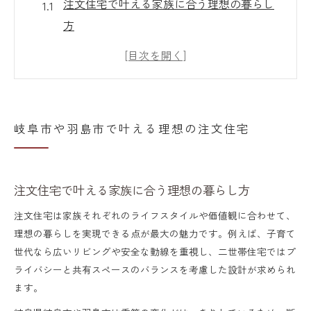
注文住宅で叶える家族に合う理想の暮らし
方
注文住宅選びで大切な自由設計の魅力とは
岐阜エリア注文住宅の最新人気傾向を解説
坪単価から考える注文住宅の予算計画ポイ
ント
岐阜市や羽島市で叶える理想の注文住宅
工務店一覧を活用した注文住宅会社の選び
方
注文住宅で叶える家族に合う理想の暮らし方
自由設計の家づくりが岐阜エリアで人気の理由
注文住宅が岐阜で選ばれる自由設計の強み
注文住宅は家族それぞれのライフスタイルや価値観に合わせて、
理想の暮らしを実現できる点が最大の魅力です。例えば、子育て
坪単価を抑えつつ理想を叶える設計のコツ
世代なら広いリビングや安全な動線を重視し、二世帯住宅ではプ
おしゃれな住宅が自由設計で実現できる理
ライバシーと共有スペースのバランスを考慮した設計が求められ
由
ます。
工務店の設計力が問われる注文住宅の違い