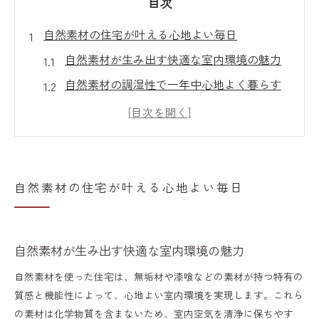
目次
自然素材の住宅が叶える心地よい毎日
自然素材が生み出す快適な室内環境の魅力
自然素材の調湿性で一年中心地よく暮らす
方法
家族の健康を守る自然素材住宅のポイント
自然素材ならではの経年変化と愛着の深め
方
自然素材の住宅が叶える心地よい毎日
自然素材住宅の評判や口コミを参考にする
コツ
自然素材が生み出す快適な室内環境の魅力
無垢材と漆喰を活かす暮らしの工夫
無垢材の温もりを活かす自然素材の使い方
自然素材を使った住宅は、無垢材や漆喰などの素材が持つ特有の
質感と機能性によって、心地よい室内環境を実現します。これら
漆喰壁で快適な空気環境をつくる自然素材
の素材は化学物質を含まないため、室内空気を清浄に保ちやす