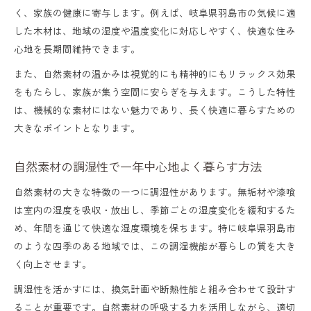
の力
く、家族の健康に寄与します。例えば、岐阜県羽島市の気候に適
自然素材を取り入れたデザイン事例と工夫
した木材は、地域の湿度や温度変化に対応しやすく、快適な住み
点
心地を長期間維持できます。
自然素材のメンテナンスを手軽に続ける方
また、自然素材の温かみは視覚的にも精神的にもリラックス効果
をもたらし、家族が集う空間に安らぎを与えます。こうした特性
法
は、機械的な素材にはない魅力であり、長く快適に暮らすための
無垢材と漆喰の特徴を比較して選ぶポイン
大きなポイントとなります。
ト
健やかさを守る家づくりの魅力とは
自然素材の調湿性で一年中心地よく暮らす方法
自然素材が実現する健やかな住まいの秘訣
自然素材の大きな特徴の一つに調湿性があります。無垢材や漆喰
は室内の湿度を吸収・放出し、季節ごとの湿度変化を緩和するた
健康志向に選ばれる自然素材住宅の特徴
め、年間を通じて快適な湿度環境を保ちます。特に岐阜県羽島市
自然素材による空気の質と快適性の違い
のような四季のある地域では、この調湿機能が暮らしの質を大き
子どもにやさしい自然素材住宅の魅力
く向上させます。
自然素材住宅で安心して暮らすための工夫
調湿性を活かすには、換気計画や断熱性能と組み合わせて設計す
ることが重要です。自然素材の呼吸する力を活用しながら、適切
家族の安心に寄り添う住まい選び