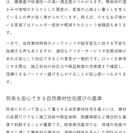
は、健康面や快適性への高い満足度がうかがえます。無垢材の温
かみや漆喰のさらりとした質感が、家族の心地よい暮らしを支え
ているとの声が多く寄せられています。例えば、小さなお子様が
いる家庭ではアレルギー症状が軽減されたという体験談もありま
す。
一方で、自然素材特有のメンテナンスや経年変化に対する不安を
指摘する声もありますが、適切なアフターサービスや定期点検が
あれば安心して対応できるとの意見が一般的です。口コミを参考
にする際は、施工会社の対応力や保証制度の充実度まで確認し、
信頼できるパートナー選びを心がけることが安心感につながりま
す。
将来も安心できる自然素材住宅選びの基準
将来にわたって安心して暮らせる自然素材住宅を選ぶには、素材
の品質だけでなく施工技術や保証体制、耐震等級など複合的な基
準で判断することが重要です。岐阜県羽島市では、地域の気候や
風土に適した無垢材の選定や、漆喰の特性を活かした設計がポイ