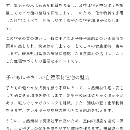
す。無垢材の木は有害な物質を吸着し、漆喰は空気中の湿度を調
整してカビや菌の繁殖を抑制します。このため、化学物質を多用
した住宅に比べて、呼吸しやすく爽やかな空気環境が保たれま
す。
この空気の質の違いは、特に小さなお子様や高齢者のいる家庭で
顕著に感じられ、快適性が向上することで日々の健康維持に寄与
します。岐阜県羽島市の気候に適応した自然素材の活用は、こう
した住環境づくりの重要なポイントです。
子どもにやさしい自然素材住宅の魅力
子どもの健やかな成長を願う家庭にとって、自然素材住宅は安心
して過ごせる環境を提供します。無垢材の床は柔らかく温かみが
あり、転んでもケガのリスクを軽減。また、漆喰の壁は化学物質
を含まず、アレルギーや喘息の原因となる刺激を抑えます。
さらに、自然素材は調湿効果が高いため、室内の湿度を適切に保
ち、カビやダニの発生を防ぎやすい環境を作ります。岐阜県羽島