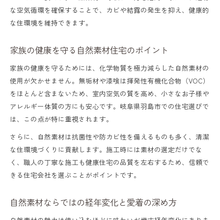
な空気循環を確保することで、カビや結露の発生を抑え、健康的
自然素材住宅を選ぶときの安心ポイント解
な住環境を維持できます。
説
自然素材が叶える家族の安全な暮らし方
家族の健康を守る自然素材住宅のポイント
住宅会社の対応やアフターサービスを比較
家族の健康を守るためには、化学物質を極力減らした自然素材の
使用が欠かせません。無垢材や漆喰は揮発性有機化合物（VOC）
自然素材住宅の耐震性や省エネ性能を知る
をほとんど含まないため、室内空気の質を高め、小さなお子様や
口コミで分かる自然素材住宅の安心感
アレルギー体質の方にも安心です。岐阜県羽島市での住宅選びで
快適な住環境へ導く素材の選択術
は、この点が特に重視されます。
自然素材の選び方と快適な住環境づくり
さらに、自然素材は抗菌性や防カビ性を備えるものも多く、清潔
な住環境づくりに貢献します。施工時には素材の選定だけでな
無垢材や漆喰の組み合わせによる効果
く、職人の丁寧な施工も健康住宅の品質を左右するため、信頼で
自然素材住宅の耐震等級や性能を確認する
きる住宅会社を選ぶことがポイントです。
家族構成に合わせた自然素材の活用例
自然素材ならではの経年変化と愛着の深め方
長く快適に住める自然素材の選択基準
自然素材の魅力は使い込むほどに味わいが増す経年変化にありま