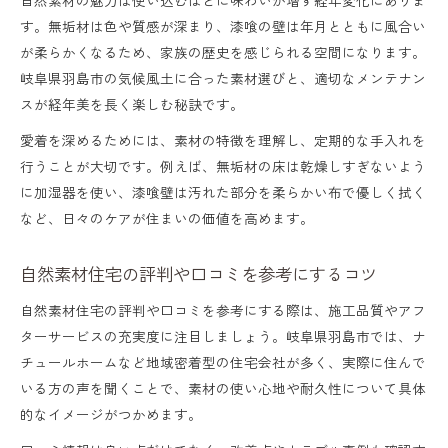
安心が続く自然素材住宅のポイント
す。無垢材は色や質感が深まり、漆喰の壁は年月とともに風合い
自然素材住宅で叶える長く安心の暮らし
が柔らかくなるため、家族の歴史を感じられる空間になります。
自然素材のアフターサービスや保証内容
岐阜県羽島市の気候風土に合った素材選びと、適切なメンテナン
スが経年美を長く楽しむ秘訣です。
定期的なメンテナンスで自然素材を守るコ
ツ
愛着を深めるためには、素材の特徴を理解し、定期的な手入れを
行うことが大切です。例えば、無垢材の床は乾燥しすぎないよう
自然素材住宅の評判・口コミから学ぶ安心
に加湿器を使い、漆喰壁は汚れた部分を柔らかい布で優しく拭く
感
など、日々のケアが住まいの価値を高めます。
将来も安心できる自然素材住宅選びの基準
自然素材住宅の評判や口コミを参考にするコツ
自然素材住宅の評判や口コミを参考にする際は、施工品質やアフ
ターサービスの充実度に注目しましょう。岐阜県羽島市では、ナ
チュールホームなど地域密着型の住宅会社が多く、実際に住んで
いる方の声を聞くことで、素材の使い心地や耐久性について具体
的なイメージがつかめます。