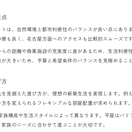
岐阜市の新築平屋と4LDKの暮らしやすさとは
意点
家族構成別に選ぶ新築平屋と4LDKの選択基準
新築一戸建てで平屋が注目される理由を解説
ットは、自然環境と都市利便性のバランスが良い点にあり
4LDK新築住宅が岐阜市で選ばれる背景
の便も良く、名古屋方面へのアクセスも比較的スムーズで
岐阜市内で新築購入なら相場と立地を総チェック
からの距離や商業施設の充実度に差があるため、生活利便
岐阜市新築一戸建ての相場を見極める方法
差が大きいため、予算と希望条件のバランスを見極めるこ
新築購入時に重視したい立地条件の考え方
び方
新築一戸建ての価格と立地を効率よく比較
岐阜市で新築購入に最適なエリア選びの視点
化を見据えた選び方が、理想の新築生活を実現します。例
新築物件相場と立地のバランスを取るコツ
い方を変えられるフレキシブルな部屋配置が求められます
暮らしやすさ追求のための新築物件選びの極意
も家族構成や生活スタイルによって異なります。平屋はバリア
新築一戸建てで叶える快適な暮らしの秘訣
、家族のニーズに合わせて選ぶことが大切です。