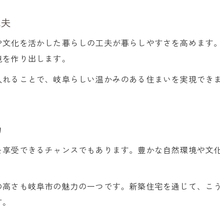
暮らしやすさ重視の新築選びで失敗しない方法
家事動線と住みやすさを両立する新築の選び方
工夫
新築一戸建てで将来も安心な生活空間を実現
や文化を活かした暮らしの工夫が暮らしやすさを高めます
新築購入で大切にしたい性能や設備の視点
境を作り出します。
家族が満足する岐阜市新築一戸建ての見極め方
入れることで、岐阜らしい温かみのある住まいを実現でき
家族の未来を考えた新築一戸建て選びのコツ
。
満足度の高い新築物件を見極めるチェック項目
新築一戸建て購入で家族が後悔しないために
力
岐阜市新築一戸建てで重視したい家族の希望
を享受できるチャンスでもあります。豊かな自然環境や文
新築選びで家族の理想を形にするポイント
の高さも岐阜市の魅力の一つです。新築住宅を通じて、こ
す。