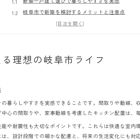
新築一戸建て選びで暮らしやすさを実感
岐阜市で新築を検討するメリットと注意点
理想の新築生活を叶える家族目線の選び方
新築×岐阜市らしさを活かす暮らしの工夫
新築一戸建て購入で広がる岐阜市の魅力
える理想の岐阜市ライフ
おしゃれな建売にも注目したい岐阜市新築事情
おしゃれな新築建売住宅が岐阜市で人気の理由
岐阜市の新築建売で注目すべきポイント
感
建売住宅選びで失敗しない新築の見極め方
おしゃれな新築建売が叶える家族の快適生活
々の暮らしやすさを実感できることです。間取りや動線、
グ中心の間取りや、家事動線を考慮したキッチン配置は、
新築建売と注文住宅の違いを岐阜市で比較
平屋や4LDKを家族でじっくり比較検討する方法
性能や耐震性も大切なポイントです。これらは快適な室内
新築平屋と4LDKの特徴を家族目線で比較
には、設計段階での細かな配慮と、将来の生活変化にも対