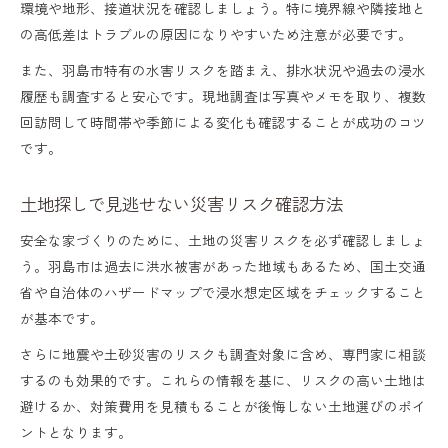
環境や地形、接道状況を確認しましょう。特に境界線や隣接地と
土地探しと日当たり・風通しのチェック法
の高低差はトラブルの原因になりやすいため注意が必要です。
土地探しで生活利便性を重視する理由
また、羽島市特有の水害リスクを踏まえ、排水状況や過去の浸水
土地探しで学区やスーパーアクセスの比較
履歴も調査すると安心です。現地調査は写真やメモを取り、複数
土地探しと騒音対策の具体的な方法
回訪問して時間帯や季節による変化も確認することが成功のコツ
です。
家族の未来を守る土地探しの極意
土地探しで家族の安全を守る判断基準
土地探しで見逃せない災害リスク確認方法
土地探しと将来の資産価値を考える視点
安全な家づくりのために、土地の災害リスクを必ず確認しましょ
土地探しで長く快適に暮らすための工夫
う。羽島市は過去に洪水被害があった地域もあるため、国土交通
土地探しで家族が笑顔になる選び方とは
省や自治体のハザードマップで浸水想定区域をチェックすること
が基本です。
土地探しの極意はリスク回避にあり
さらに地震や土砂災害のリスクも調査対象に含め、専門家に相談
するのも効果的です。これらの情報を基に、リスクの高い土地は
避けるか、対策費用を見積もることが後悔しない土地選びのポイ
ントとなります。