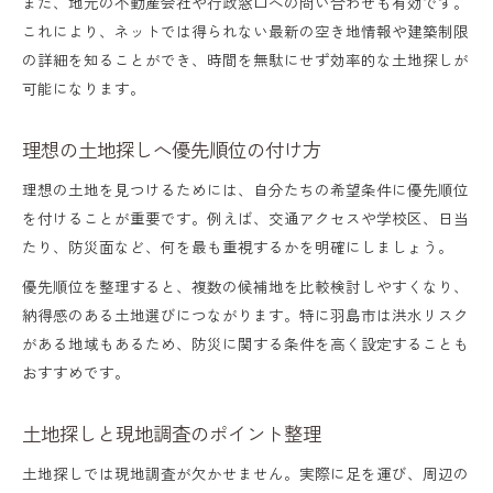
土地探しの基本ステップを徹底解説
また、地元の不動産会社や行政窓口への問い合わせも有効です。
これにより、ネットでは得られない最新の空き地情報や建築制限
土地探しとハザードマップ活用法
の詳細を知ることができ、時間を無駄にせず効率的な土地探しが
土地探しで役所情報を有効に使う方法
可能になります。
土地探しで専門家に相談すべきタイミング
理想の土地探しへ優先順位の付け方
土地探しと住宅ローン事前審査の流れ
理想の土地を見つけるためには、自分たちの希望条件に優先順位
知っておきたい土地購入の落とし穴
を付けることが重要です。例えば、交通アクセスや学校区、日当
土地探しで起こる境界トラブルを回避
たり、防災面など、何を最も重視するかを明確にしましょう。
土地探しで失敗しやすい接道義務違反
優先順位を整理すると、複数の候補地を比較検討しやすくなり、
土地探しとインフラ未整備地のリスク
納得感のある土地選びにつながります。特に羽島市は洪水リスク
がある地域もあるため、防災に関する条件を高く設定することも
土地探しで見抜く地盤や水はけの重要性
おすすめです。
土地探し購入後に後悔した体験談から学ぶ
理想の家づくりに活きる見極め術
土地探しと現地調査のポイント整理
土地探しで理想の間取り実現のヒント
土地探しでは現地調査が欠かせません。実際に足を運び、周辺の