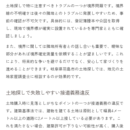
土地探しで特に注意すべきトラブルの一つが境界問題です。境界
線の不明確さは後々の隣地とのトラブルに発展しやすいため、事
前の確認が不可欠です。具体的には、登記簿謄本や公図を取得
し、現地で境界標が確実に設置されているかを専門家とともに確
認しましょう。
また、境界に関しては隣地所有者との話し合いも重要で、曖昧な
部分があれば境界確定測量を依頼することが望ましいです。これ
により、将来的な争いを避けるだけでなく、安心して家づくりを
進めることができます。岐阜県羽島市の土地探しでは、地元の土
地家屋調査士に相談するのが効果的です。
土地探しで失敗しやすい接道義務違反
土地購入時に見落としがちなポイントの一つが接道義務の違反で
す。建築基準法では、建物を建てる土地は原則として幅員4メー
トル以上の道路に2メートル以上接している必要があります。こ
れを満たさない場合、建築許可が下りない可能性が高く、購入後