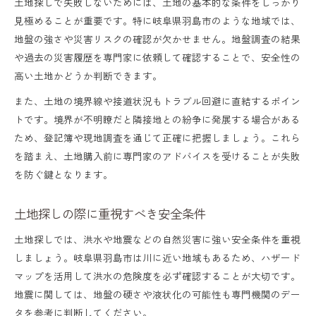
土地探しで失敗しないためには、土地の基本的な条件をしっかり
見極めることが重要です。特に岐阜県羽島市のような地域では、
地盤の強さや災害リスクの確認が欠かせません。地盤調査の結果
や過去の災害履歴を専門家に依頼して確認することで、安全性の
高い土地かどうか判断できます。
また、土地の境界線や接道状況もトラブル回避に直結するポイン
トです。境界が不明瞭だと隣接地との紛争に発展する場合がある
ため、登記簿や現地調査を通じて正確に把握しましょう。これら
を踏まえ、土地購入前に専門家のアドバイスを受けることが失敗
を防ぐ鍵となります。
土地探しの際に重視すべき安全条件
土地探しでは、洪水や地震などの自然災害に強い安全条件を重視
しましょう。岐阜県羽島市は川に近い地域もあるため、ハザード
マップを活用して洪水の危険度を必ず確認することが大切です。
地震に関しては、地盤の硬さや液状化の可能性も専門機関のデー
タを参考に判断してください。