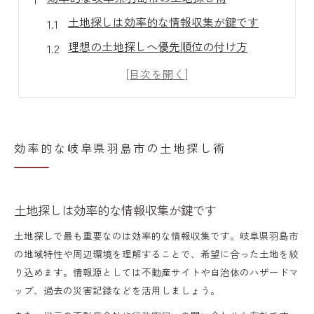
土地探しは効率的な情報収集が鍵です
理想の土地探しへ優先順位の付け方
土地探しと現地調査のポイント整理
土地探しで見逃せない災害リスク確認方法
土地探し成功へ不動産会社活用のコツ
土地選びで後悔しないポイント集
効率的な岐阜県羽島市の土地探し術
土地探しで失敗しないための見極め方
土地探しの際に重視すべき安全条件
土地探しは効率的な情報収集が鍵です
土地探しで後悔しやすい事例と対策
土地探しで最も重要なのは効率的な情報収集です。岐阜県羽島市
土地探し時の家族会議で決めること
の地域特性や周辺環境を理解することで、希望に合った土地を絞
土地探しで注意したい周辺環境の確認
り込めます。情報源としては不動産サイトや自治体のハザードマ
ップ、過去の災害記録などを活用しましょう。
安全な土地探しを始める手順とは