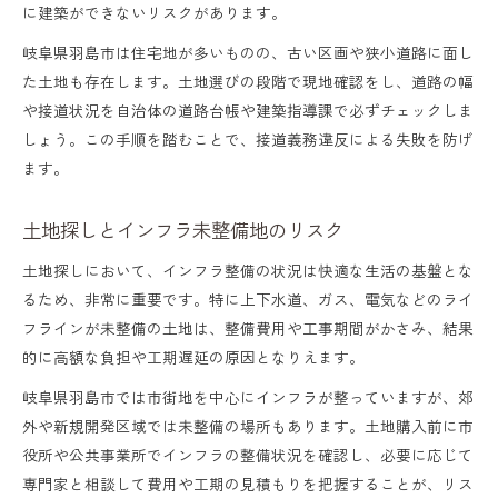
に建築ができないリスクがあります。
岐阜県羽島市は住宅地が多いものの、古い区画や狭小道路に面し
た土地も存在します。土地選びの段階で現地確認をし、道路の幅
や接道状況を自治体の道路台帳や建築指導課で必ずチェックしま
しょう。この手順を踏むことで、接道義務違反による失敗を防げ
ます。
土地探しとインフラ未整備地のリスク
土地探しにおいて、インフラ整備の状況は快適な生活の基盤とな
るため、非常に重要です。特に上下水道、ガス、電気などのライ
フラインが未整備の土地は、整備費用や工事期間がかさみ、結果
的に高額な負担や工期遅延の原因となりえます。
岐阜県羽島市では市街地を中心にインフラが整っていますが、郊
外や新規開発区域では未整備の場所もあります。土地購入前に市
役所や公共事業所でインフラの整備状況を確認し、必要に応じて
専門家と相談して費用や工期の見積もりを把握することが、リス