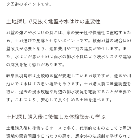
ク回避のポイントです。
土地探しで見抜く地盤や水はけの重要性
地盤の強さや水はけの良さは、家の安全性や快適性に直結するた
め、土地選びで見落とせないポイントです。軟弱地盤の場合は地
盤改良が必要となり、追加費用や工期の延長が発生します。ま
た、水はけが悪い土地は雨水の排水不良により浸水リスクや建物
の腐食を招く恐れがあります。
岐阜県羽島市は比較的地盤が安定している地域ですが、低地や川
沿いでは水はけの悪い場所もあります。土地購入前に地盤調査を
行い、過去の浸水履歴や周辺の排水状況を確認することが重要で
す。これにより、安心して長く住める土地を選べます。
土地探し購入後に後悔した体験談から学ぶ
土地購入後に後悔するケースは多く、代表的なものとしては周辺
環境の騒音問題や日当たりの悪さ、想定外の法規制が挙げられま