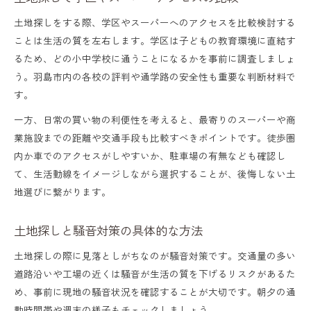
土地探しをする際、学区やスーパーへのアクセスを比較検討する
ことは生活の質を左右します。学区は子どもの教育環境に直結す
るため、どの小中学校に通うことになるかを事前に調査しましょ
う。羽島市内の各校の評判や通学路の安全性も重要な判断材料で
す。
一方、日常の買い物の利便性を考えると、最寄りのスーパーや商
業施設までの距離や交通手段も比較すべきポイントです。徒歩圏
内か車でのアクセスがしやすいか、駐車場の有無なども確認し
て、生活動線をイメージしながら選択することが、後悔しない土
地選びに繋がります。
土地探しと騒音対策の具体的な方法
土地探しの際に見落としがちなのが騒音対策です。交通量の多い
道路沿いや工場の近くは騒音が生活の質を下げるリスクがあるた
め、事前に現地の騒音状況を確認することが大切です。朝夕の通
勤時間帯や週末の様子もチェックしましょう。