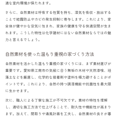
適な室内環境が保たれます。
さらに、自然素材は呼吸する性質を持ち、湿気を吸収・放出する
ことで結露防止やカビの発生抑制に寄与します。これにより、家
全体が健やかな空気に包まれ、家族の健康を守る快適空間が生ま
れます。こうした特性は化学建材にはない自然素材ならではの魅
力と言えるでしょう。
自然素材を使った温もり重視の家づくり方法
自然素材を活かした温もり重視の家づくりには、まず素材選びが
重要です。愛知県江南市の気候に合う無垢の木材や天然漆喰、珪
藻土などを厳選し、化学的な接着剤や塗料を極力避けることがポ
イントです。これにより、自然の持つ調湿機能や抗菌性を最大限
に生かせます。
次に、職人による丁寧な施工が不可欠です。素材の特性を理解
し、適切な施工方法で仕上げることで、耐久性や機能性が高まり
ます。加えて、間取りや通風計画を工夫し、自然素材の良さが暮