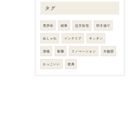
タグ
見学会
岐阜
注文住宅
吹き抜け
おしゃれ
インテリア
キッチン
漆喰
新築
リノベーション
木製窓
かっこいい
家具