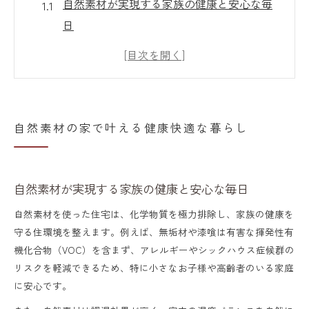
自然素材が実現する家族の健康と安心な毎
日
自然素材の効果で快適な室内環境を楽しむ
暮らし方
自然素材で築く心地よい生活空間のポイン
ト
自然素材の家で叶える健康快適な暮らし
自然素材の特性を活かした健康的な住まい
づくり
自然素材選びが変える快適性と住み心地の
自然素材が実現する家族の健康と安心な毎日
違い
自然素材を使った住宅は、化学物質を極力排除し、家族の健康を
江南市の気候に合う自然素材建築の魅力
守る住環境を整えます。例えば、無垢材や漆喰は有害な揮発性有
機化合物（VOC）を含まず、アレルギーやシックハウス症候群の
江南市の気候に適した自然素材の選び方と
リスクを軽減できるため、特に小さなお子様や高齢者のいる家庭
工夫
に安心です。
自然素材が江南市の四季に与える快適性へ