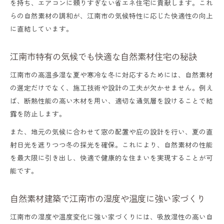
を持ち、エアコンに頼りすぎない省エネ住宅に貢献します。これ
らの自然素材の調和が、江南市の気候特性に応じた快適性の向上
に直結しています。
江南市特有の気候でも快適な自然素材住宅の秘訣
江南市の高温多湿な夏や寒冷な冬に対応するためには、自然素材
の選定だけでなく、施工技術や設計の工夫が欠かせません。例え
ば、断熱性能の高い木材を用い、適切な通気層を設けることで結
露を防止します。
また、地元の気候に合わせて窓の配置や庇の設計を行い、夏の直
射日光を遮りつつ冬の採光を確保。これにより、自然素材の性能
を最大限に引き出し、快適で健康的な住まいを実現することが可
能です。
自然素材建築で江南市の湿度や温度に強い家づくり
江南市の湿度や温度変化に強い家づくりには、吸放湿性の高い自