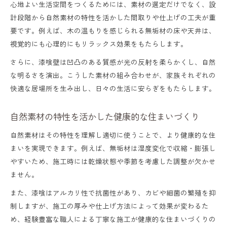
ト
心地よい生活空間をつくるためには、素材の選定だけでなく、設
計段階から自然素材の特性を活かした間取りや仕上げの工夫が重
自然素材で叶うアレルギー対策とシックハ
要です。例えば、木の温もりを感じられる無垢材の床や天井は、
ウス対策
視覚的にも心理的にもリラックス効果をもたらします。
自然素材の選択が家族の健康を守る理由
さらに、漆喰壁は凹凸のある質感が光の反射を柔らかくし、自然
温もりある住まいは自然素材から始まる
な明るさを演出。こうした素材の組み合わせが、家族それぞれの
自然素材がもたらす住まいの温もりと安心
快適な居場所を生み出し、日々の生活に安らぎをもたらします。
感
自然素材の特性を活かした健康的な住まいづくり
自然素材で感じる暮らしの温かさと快適空
自然素材はその特性を理解し適切に使うことで、より健康的な住
間
まいを実現できます。例えば、無垢材は湿度変化で収縮・膨張し
自然素材を使った温もり重視の家づくり方
やすいため、施工時には乾燥状態や季節を考慮した調整が欠かせ
法
ません。
自然素材の温もりを活かす住宅デザインの
また、漆喰はアルカリ性で抗菌性があり、カビや細菌の繁殖を抑
工夫
制しますが、施工の厚みや仕上げ方法によって効果が変わるた
め、経験豊富な職人による丁寧な施工が健康的な住まいづくりの
自然素材住宅で実感する心地よい温もりの