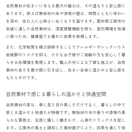
自然素材が住まいに与える最大の魅力は、その温もりと安心感に
あります。例えば無垢材の床や漆喰の壁は、時間とともに味わい
を深め、住む人に心地よいぬくもりを届けます。愛知県江南市の
気候に適した自然素材は、湿度調整機能を持ち、室内環境を快適
に保つため、健康面でも優れた効果を発揮します。
また、化学物質を極力排除することでアレルギーやシックハウス
症候群のリスクを抑え、小さなお子様やご高齢の方も安心して暮
らせる住環境を実現します。職人の手による丁寧な施工が、自然
素材の良さを最大限に引き出し、住まい全体に温かみと安心感を
もたらすのです。
自然素材で感じる暮らしの温かさと快適空間
自然素材の家は、単に見た目の美しさだけでなく、暮らしの中で
感じる温かさと快適さが特徴です。無垢材の木の香りや漆喰の柔
らかな質感は、五感に優しく働きかけ、心身のリラックスを促し
ます。江南市の風土と調和した素材選びにより、四季を通じて快