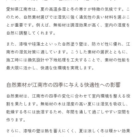
夫
愛知県江南市は、夏の高温多湿と冬の寒さが特徴の気候です。こ
自然素材住宅で実践する防災やシロアリ対
のため、自然素材選びでは湿気に強く通気性の良い材料を選ぶこ
策
とが重要です。例えば、無垢材は調湿効果が高く、室内の湿度を
自然素材建築と地元建具屋の連携による安
自然に調整してくれます。
心感
また、漆喰や珪藻土といった自然塗り壁は、防カビ性に優れ、江
南市の湿気対策に適しています。こうした素材の選択とともに、
自然素材を活かして地域と共生する家づく
施工時には換気設計や下地処理を工夫することで、素材の性能を
り
最大限に活かし、快適な住環境を実現します。
自然素材と伝統技術が支える安心の住まい
自然素材が江南市の四季に与える快適性への影響
自然素材は、江南市の四季の変化に合わせて室内環境を整える役
割を果たします。無垢材の木は湿度の高い夏には湿気を吸収し、
乾燥する冬には放湿するため、年間を通して過ごしやすい空間を
作ります。
さらに、漆喰の壁は熱を蓄えにくく、夏は涼しく冬は暖かい効果