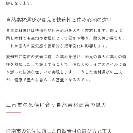
鍵となります。
理由
自然素材住宅が実現する安心の住環境
自然素材選びが変える快適性と住み心地の違い
自然素材が支える住環境の安全性と健康効
自然素材選びは快適性や住み心地を大きく左右します。例えば、
果
同じ木材でも産地や樹種によって硬さや香り、耐久性が異なり、
これが室内の空気感や長期的な経年変化に影響します。
自然素材住宅の安心ポイントと家族へのメ
リット
愛知県江南市の気候に適した素材を選び、地元の職人が素材の特
性を熟知した上で施工することで、住む人のライフスタイルに寄
自然素材の調湿作用で守る快適な室内環境
り添った快適な住まいが実現します。こうした素材選びの工夫
自然素材住宅だからこそ叶う長寿命な住ま
が、健康で豊かな暮らしの基盤となるのです。
い
自然素材がつくる安心の住まいと快適な暮
江南市の気候に合う自然素材建築の魅力
らし
家族と地域を守る自然素材建築の工夫
自然素材建築が地域と家族を守る理由と工
江南市の気候に適した自然素材の選び方と工夫