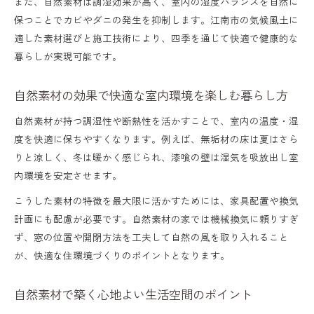
また、自然素材は調湿効果が高く、室内の湿度バランスを自然に
の影響
保つことでカビやダニの発生を抑制します。江南市の気候風土に
江南市特有の気候でも快適な自然素材住宅
適した素材選びと施工技術により、四季を通じて快適で健康的な
暮らしが実現可能です。
の秘訣
自然素材建築で江南市の湿度や温度に強い
自然素材の効果で快適な室内環境を楽しむ暮らし方
家づくり
自然素材が持つ調湿性や断熱性を活かすことで、室内の温度・湿
江南市で人気の自然素材建築の魅力と特徴
度を快適に保ちやすくなります。例えば、無垢材の床は夏はさら
を解説
りと涼しく、冬は暖かく感じられ、漆喰の壁は湿気を吸放出し室
内環境を安定させます。
健康住宅を目指すなら自然素材選びが鍵
自然素材で実現する健康住宅の基本ポイン
こうした素材の特徴を最大限に活かすためには、家具配置や換気
計画にも配慮が必要です。自然素材の家では機械換気に頼りすぎ
ト
ず、窓の位置や開閉方法を工夫して自然の風を取り入れること
自然素材選びが左右する住まいの健康と快
が、快適な住環境づくりのポイントとなります。
適性
自然素材で築く心地よい生活空間のポイント
健康住宅を支える自然素材の特性とメリッ