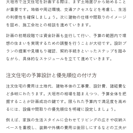
大垣市で注文住宅を計画する際は、まず土地選びから始めること
が重要です。地価や周辺環境、交通アクセスなどを考慮し、生活
の利便性を確保しましょう。次に建物の仕様や間取りのイメージ
を固め、施工会社との相談を進めていきます。
計画の初期段階では資金計画も並行して行い、予算の範囲内で理
想の住まいを実現するための調整を行うことが大切です。設計プ
ランの提案や見積もり確認、契約手続きといったステップを踏み
ながら、具体的なスケジュールを立てて進めていきます。
注文住宅の予算設計と優先順位の付け方
注文住宅の費用は土地代、建物本体の工事費、設計費、諸経費な
ど多岐にわたります。大垣市の相場を踏まえつつ、予算全体を把
握することが計画成功の鍵です。限られた予算内で満足度を高め
るには、設備や間取りの優先順位を明確に設定しましょう。
例えば、家族の生活スタイルに合わせてリビングの広さや収納ス
ペースを重視し、装飾や外構の費用は後回しにするなどの工夫が