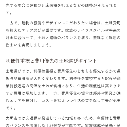
先する場合は建物の延床面積を抑えるなどの調整が考えられま
す。
一方で、建物の設備やデザインにこだわりたい場合は、土地費用
を抑えたエリア選びが重要です。家族のライフスタイルや将来の
計画に合わせて、土地と建物のバランスを取り、無理なく理想の
住まいを実現しましょう。
利便性重視と費用優先の土地選びポイント
土地選びでは、利便性重視と費用優先のどちらを優先するかで選
択肢や費用感が大きく変わります。利便性を重視すると駅近や商
業施設近辺の高価な土地が候補となり、生活の利便性は高まりま
すが費用は増加します。一方、費用優先の場合は郊外や開発が進
むエリアを検討し、コストを抑えつつ生活の質を保つ工夫が必要
です。
大垣市では交通網が発達している地域も多いため、利便性と費用
のバランスを考慮した土地選びが可能です。家族構成や通勤・通