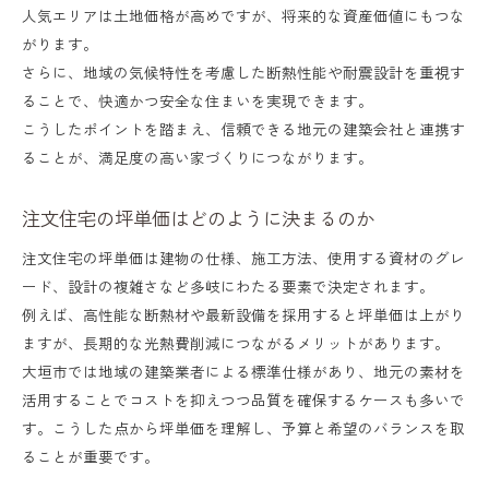
人気エリアは土地価格が高めですが、将来的な資産価値にもつな
建物仕様や設備が費用に及ぼす影響
がります。
地価変動が注文住宅費用に与えるリスク
さらに、地域の気候特性を考慮した断熱性能や耐震設計を重視す
注文住宅の追加工事費用の見極め方
ることで、快適かつ安全な住まいを実現できます。
こうしたポイントを踏まえ、信頼できる地元の建築会社と連携す
建築時期による費用差とその対策
ることが、満足度の高い家づくりにつながります。
家族の希望に寄り添う住まいとは
注文住宅で叶える家族の理想と現実の調和
注文住宅の坪単価はどのように決まるのか
ライフスタイルに合わせた注文住宅の提案
注文住宅の坪単価は建物の仕様、施工方法、使用する資材のグレ
ード、設計の複雑さなど多岐にわたる要素で決定されます。
子育て世代に最適な注文住宅のポイント
例えば、高性能な断熱材や最新設備を採用すると坪単価は上がり
家族構成ごとの注文住宅間取りの考え方
ますが、長期的な光熱費削減につながるメリットがあります。
注文住宅で叶える快適な暮らしの工夫
大垣市では地域の建築業者による標準仕様があり、地元の素材を
活用することでコストを抑えつつ品質を確保するケースも多いで
す。こうした点から坪単価を理解し、予算と希望のバランスを取
ることが重要です。