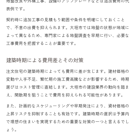
地盤改良や外構工事、設備のアップグレードなどは追加費用の代
表例です。
契約時に追加工事の見積もり範囲や条件を明確にしておくこと
で、不意の出費を抑えられます。大垣市では地盤の状態が地域に
よって異なるため、専門家による地盤調査を早期に行い、必要な
工事費用を把握することが重要です。
建築時期による費用差とその対策
注文住宅の建築時期によっても費用に差が生じます。建材価格の
変動や人手不足、繁忙期の施工費高騰などが影響するため、時期
選びはコスト管理に直結します。大垣市の建設業界の動向を踏ま
え、閑散期を狙うことで費用を抑えられる可能性があります。
また、計画的なスケジューリングや早期発注により、資材価格の
上昇リスクを抑制することも有効です。建築時期の選択は予算内
で理想の住まいを実現するための重要な対策の一つと言えるでし
ょう。