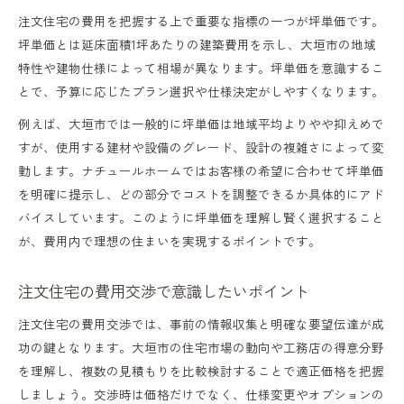
注文住宅の費用を把握する上で重要な指標の一つが坪単価です。
坪単価とは延床面積1坪あたりの建築費用を示し、大垣市の地域
特性や建物仕様によって相場が異なります。坪単価を意識するこ
とで、予算に応じたプラン選択や仕様決定がしやすくなります。
例えば、大垣市では一般的に坪単価は地域平均よりやや抑えめで
すが、使用する建材や設備のグレード、設計の複雑さによって変
動します。ナチュールホームではお客様の希望に合わせて坪単価
を明確に提示し、どの部分でコストを調整できるか具体的にアド
バイスしています。このように坪単価を理解し賢く選択すること
が、費用内で理想の住まいを実現するポイントです。
注文住宅の費用交渉で意識したいポイント
注文住宅の費用交渉では、事前の情報収集と明確な要望伝達が成
功の鍵となります。大垣市の住宅市場の動向や工務店の得意分野
を理解し、複数の見積もりを比較検討することで適正価格を把握
しましょう。交渉時は価格だけでなく、仕様変更やオプションの