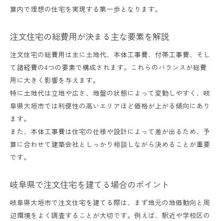
注文住宅の土地費用が全体に与える影響
算内で理想の住宅を実現する第一歩となります。
大垣市で土地選びをする際の視点とは
注文住宅の総費用が決まる主な要素を解説
地価ランキングを活用した費用抑制のコツ
注文住宅の総費用は主に土地代、本体工事費、付帯工事費、そし
注文住宅と土地のバランスの取り方
て諸経費の4つの要素で構成されます。これらのバランスが総費
利便性重視と費用優先の土地選びポイント
用に大きく影響を与えます。
予算内で注文住宅を実現するコツ
特に土地代は立地や広さ、地盤の状態によって変動しやすく、岐
阜県大垣市では利便性の高いエリアほど価格が上がる傾向にあり
注文住宅でコストを抑えるシンプル設計術
ます。
予算内で叶える注文住宅の間取りアイデア
また、本体工事費は住宅の仕様や設計によって差が出るため、予
住宅ローン計画も含めた費用管理の方法
算に合わせて建築会社としっかり相談しながら決めることが重要
です。
坪単価を意識した注文住宅の賢い選択法
注文住宅の費用交渉で意識したいポイント
岐阜県で注文住宅を建てる場合のポイント
費用変動の要因と対策を徹底解説
岐阜県大垣市で注文住宅を建てる際は、まず地元の地価動向と周
注文住宅の費用が変動する主な理由とは
辺環境をよく調査することが大切です。例えば、駅近や学校区の