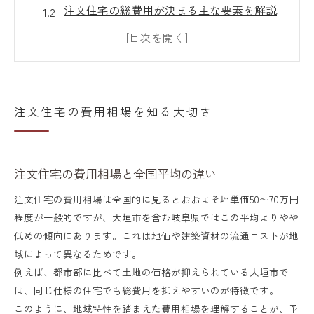
注文住宅の総費用が決まる主な要素を解説
岐阜県で注文住宅を建てる場合のポイント
注文住宅の坪単価はどのように決まるのか
家づくりで注意したい見落としがちな費用
大垣市で叶える理想の注文住宅計画
注文住宅の費用相場を知る大切さ
大垣市で注文住宅計画を立てる流れ
注文住宅の予算設計と優先順位の付け方
注文住宅の費用相場と全国平均の違い
理想の住まいを実現するための準備ポイン
注文住宅の費用相場は全国的に見るとおおよそ坪単価50～70万円
ト
程度が一般的ですが、大垣市を含む岐阜県ではこの平均よりやや
注文住宅の資金計画とライフスタイルの関
低めの傾向にあります。これは地価や建築資材の流通コストが地
係
域によって異なるためです。
例えば、都市部に比べて土地の価格が抑えられている大垣市で
家族構成と注文住宅の間取り選びの考え方
は、同じ仕様の住宅でも総費用を抑えやすいのが特徴です。
土地選びが左右する費用のポイント
このように、地域特性を踏まえた費用相場を理解することが、予