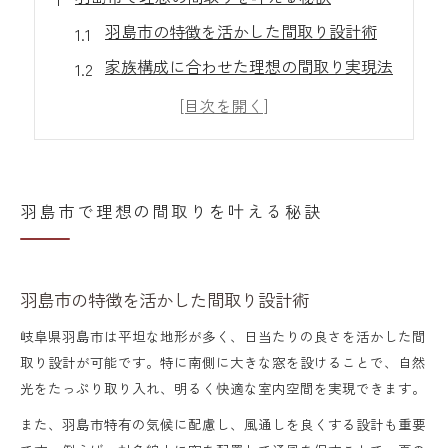
羽島市の特徴を活かした間取り設計術
家族構成に合わせた理想の間取り実現法
注文住宅間取り成功例から学ぶ工夫
新築間取りで快適に暮らすポイント
敷地条件と周辺環境を活かす間取り
家づくりに役立つ間取りの基本知識
羽島市で理想の間取りを叶える秘訣
間取り決めで押さえる基本の考え方
生活動線を意識した間取りの工夫
羽島市の特徴を活かした間取り設計術
家事がラクになる間取り計画のコツ
岐阜県羽島市は平坦な地形が多く、日当たりの良さを活かした間
収納と採光を両立する間取り知識
取り設計が可能です。特に南側に大きな窓を設けることで、自然
間取り参考例で学ぶ設計ポイント
光をたっぷり取り入れ、明るく快適な室内空間を実現できます。
間取り決めは家族の暮らし方から始まる
また、羽島市特有の気候に配慮し、風通しを良くする設計も重要