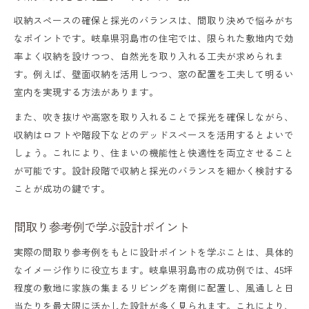
収納スペースの確保と採光のバランスは、間取り決めで悩みがち
なポイントです。岐阜県羽島市の住宅では、限られた敷地内で効
率よく収納を設けつつ、自然光を取り入れる工夫が求められま
す。例えば、壁面収納を活用しつつ、窓の配置を工夫して明るい
室内を実現する方法があります。
また、吹き抜けや高窓を取り入れることで採光を確保しながら、
収納はロフトや階段下などのデッドスペースを活用するとよいで
しょう。これにより、住まいの機能性と快適性を両立させること
が可能です。設計段階で収納と採光のバランスを細かく検討する
ことが成功の鍵です。
間取り参考例で学ぶ設計ポイント
実際の間取り参考例をもとに設計ポイントを学ぶことは、具体的
なイメージ作りに役立ちます。岐阜県羽島市の成功例では、45坪
程度の敷地に家族の集まるリビングを南側に配置し、風通しと日
当たりを最大限に活かした設計が多く見られます。これにより、