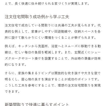
新築間取り45坪の実例からヒント
とで、長く快適に住み続けられる家づくりが実現します。
家間取り実例で見る暮らしやすさ
注文住宅間取り成功例から学ぶ工夫
戸建て間取り参考で理想を形に
注文住宅で成功している間取りには共通の工夫が見られます。代
収納力アップの間取り実例紹介
表的な例として、家事がしやすい回遊動線や、収納スペースを各
新築間取りで後悔しない進め方の極意
所に設けて散らかりにくい環境をつくることが挙げられます。
失敗しない間取り決めのステップ
例えば、キッチンから洗面所、浴室へとスムーズに移動できる動
新築間取り成功例に学ぶ注意点
線は、忙しい毎日の負担を軽減します。また、玄関近くにシュー
ズクロークやコート掛けを設置することで、外出時の準備が効率
家事ラク動線を意識した間取り進行
的になります。
家族の将来を見据えた間取り選び
さらに、家族の集まるリビングは開放的な吹き抜けや大きな窓で
注文住宅で後悔しないための工夫
明るくし、居心地の良さを演出することが成功のポイントです。
こうした工夫を参考にすることで、理想の注文住宅間取りを実現
できます。
新築間取りで快適に暮らすポイント