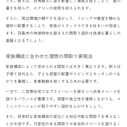
家族のライフスタイルと間取り設計
です。例えば、対角線上に窓を配置して通風を促すことで、夏の
暑さを和らげ、エアコンの使用を抑えられます。
成長に合わせた柔軟な間取り選び
さらに、周辺環境の静けさを活かして、リビングや寝室を静かな
家事動線を重視した間取り決定のコツ
場所に配置することで、家族がリラックスできる住まいが完成し
家族構成に最適な間取りプラン事例
ます。羽島市の地域特性を踏まえた間取り設計は快適な暮らしの
家族会議で決める理想の間取り
基盤となるでしょう。
快適な住まい実現へ間取り計画のポイント
家族構成に合わせた理想の間取り実現法
快適生活を叶える間取り計画の基本
家族構成によって求められる間取りは大きく異なります。例えば
新築間取り成功例で見る工夫ポイント
子育て世代なら、子ども部屋の配置やリビングとキッチンのつな
動線と収納を考えた間取りの実践法
がりを重視し、家事動線を短くする工夫が必要です。
子供部屋とリビング配置の間取り術
一方で、二世帯住宅ではプライバシーを保ちつつ共有スペースを
設けるバランスが重要です。部屋の独立性を確保しながらも、コ
採光・通風を意識した間取りのコツ
ミュニケーションが取りやすい設計を心がけましょう。
参考になる注文住宅の間取り実例集
また、将来的な家族構成の変化にも対応可能な間取りを考えるこ
注文住宅間取り成功例に学ぶ設計法
とが大切です。可変性のある間取りや多目的スペースを設けるこ