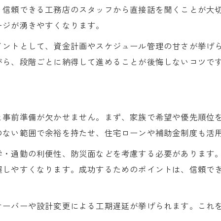
、信頼できる工務店のスタッフから直接話を聞くことが大
設計段階で暮らしやすさを重視する方法
ージが湧きやすくなります。
工事着工から完成までの流れと注意点
イントとして、資金計画やスケジュール管理の甘さが挙げ
現場見学でわかる家づくりの安心感
がら、段階ごとに納得して進めることが後悔しないコツで
住宅イベントや見学会を活用する利点
後悔しない注文住宅なら知りたい全体スケジュール
注文住宅全体スケジュールの作り方
と事前準備が欠かせません。まず、家族で希望や優先順位
設計から完成までの流れを徹底解説
のない範囲で余裕を持たせ、住宅ローンや補助金制度も活
工期遅延を防ぐチェックリスト作成術
家づくりの節目で注意すべきポイント
学・通勤の利便性、防災面などを考慮する必要があります
握しやすくなります。成功するためのポイントは、信頼で
工務店選びで後悔しないための工夫
羽島市の注文住宅計画をスムーズに進める方法
オーバーや設計変更による工期遅延が挙げられます。これ
注文住宅計画を立てる最初の一歩