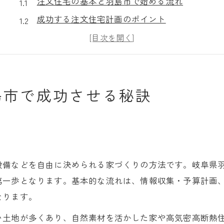
注文住宅の基本と羽島市で始める流れ
成功する注文住宅計画のポイント
工務店の選び方と相談時の注意点
家族らしい理想の間取りの考え方
住宅イベント参加で得る最新情報
島市で成功させる秘訣
注文住宅の流れがわかる羽島市家づくりの手順
注文住宅を羽島市で建てる流れ
資金計画と注文住宅の見積もり準備
設計打ち合わせで失敗しないコツ
土地探しから契約までの具体的手順
設備などを自由に決められる家づくりの方法です。岐阜県
第一歩となります。基本的な流れは、情報収集・予算計画
工務店とのスケジュール共有の重要性
なります。
理想の住まい実現へ羽島市で押さえたい流れ
注文住宅で理想をかなえる進め方
い土地が多くあり、自然素材を活かした家や高気密高断熱