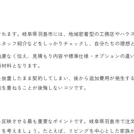
工務店と共有したい進行スケジュール
無理のない資金計画と見積もりのコツ
理想を叶えるための打ち合わせ術
されます。岐阜県羽島市には、地域密着型の工務店やハウ
現場確認でミスを減らすポイント
スタッフ紹介などをしっかりチェックし、自分たちの理想
家族の夢をかなえる注文住宅づくりの進め方
注文住宅で家族の希望を形にする方法
遠慮なく伝え、見積もり内容や標準仕様・オプションの違
断材料となります。
間取り決定から設備選びまでの流れ
家族会議で共有すべき優先事項
を放置したまま契約してしまい、後から追加費用が発生す
談を重ねることが後悔しないコツです。
工務店スタッフとの信頼関係構築術
スムーズな打ち合わせの進め方
を反映させる最も重要なポイントです。岐阜県羽島市で注
りを考えましょう。たとえば、リビングを中心とした家族