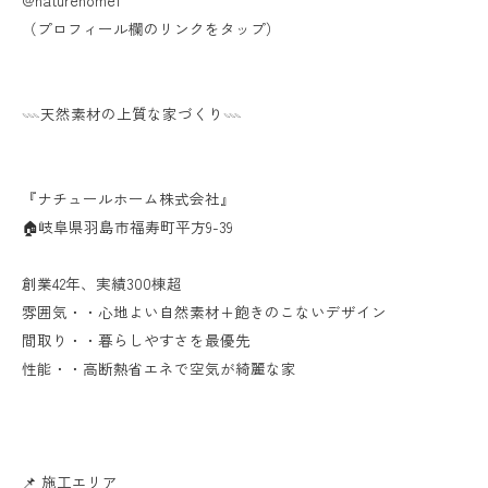
@naturehome1
（プロフィール欄のリンクをタップ）
𓇠天然素材の上質な家づくり𓇠
『ナチュールホーム株式会社』
🏠岐阜県羽島市福寿町平方9-39
創業42年、実績300棟超
雰囲気・・心地よい自然素材+飽きのこないデザイン
間取り・・暮らしやすさを最優先
性能・・高断熱省エネで空気が綺麗な家
📌 施工エリア