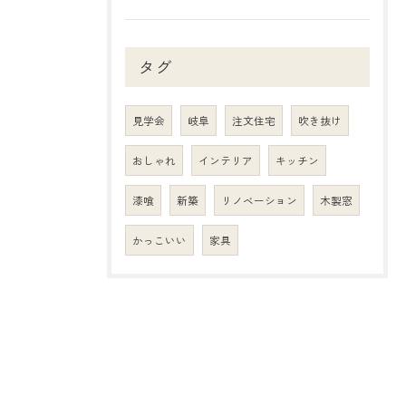
タグ
見学会
岐阜
注文住宅
吹き抜け
おしゃれ
インテリア
キッチン
漆喰
新築
リノベーション
木製窓
かっこいい
家具