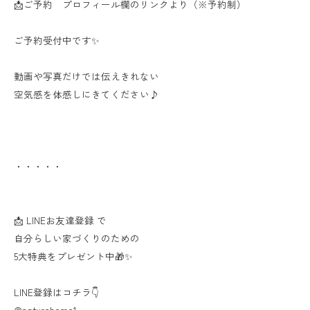
📩ご予約 プロフィール欄のリンクより（※予約制）
ご予約受付中です✨
動画や写真だけでは伝えきれない
空気感を体感しにきてください♪
・・・・・
📩 LINEお友達登録 で
自分らしい家づくりのための
5大特典をプレゼント中🎁✨
LINE登録はコチラ👇