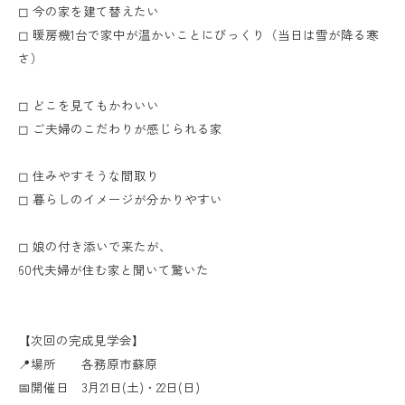
◻︎ 今の家を建て替えたい
◻︎ 暖房機1台で家中が温かいことにびっくり（当日は雪が降る寒
さ）
◻︎ どこを見てもかわいい
◻︎ ご夫婦のこだわりが感じられる家
◻︎ 住みやすそうな間取り
◻︎ 暮らしのイメージが分かりやすい
◻︎ 娘の付き添いで来たが、
60代夫婦が住む家と聞いて驚いた
【次回の完成見学会】
📍場所 各務原市蘇原
📅開催日 3月21日(土)・22日(日)