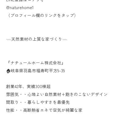
@naturehome1
（プロフィール欄のリンクをタップ）
𓇠天然素材の上質な家づくり𓇠
『ナチュールホーム株式会社』
🏠岐阜県羽島市福寿町平方9-39
創業42年、実績300棟超
雰囲気・・心地よい自然素材+飽きのこないデザイン
間取り・・暮らしやすさを最優先
性能・・高断熱省エネで空気が綺麗な家