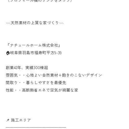
（プロフィール欄のリンクをタップ）
𓇠天然素材の上質な家づくり𓇠
『ナチュールホーム株式会社』
🏠岐阜県羽島市福寿町平方9-39
創業42年、実績300棟超
雰囲気・・心地よい自然素材+飽きのこないデザイン
間取り・・暮らしやすさを最優先
性能・・高断熱省エネで空気が綺麗な家
📌 施工エリア
———————————————