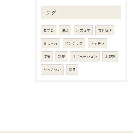
タグ
見学会
岐阜
注文住宅
吹き抜け
おしゃれ
インテリア
キッチン
漆喰
新築
リノベーション
木製窓
かっこいい
家具