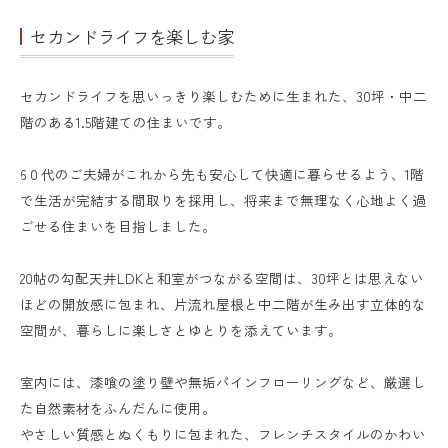
セカンドライフを楽しむ家
セカンドライフを思いっきり楽しむために生まれた、30坪・中二
階のある1.5階建ての住まいです。
6０代のご夫婦がこれから先も安心して快適に暮らせるよう、1階
で生活が完結する間取りを採用し、将来まで無理なく心地よく過
ごせる住まいを目指しました。
20帖の勾配天井LDKと和室がつながる空間は、30坪とは思えない
ほどの開放感に包まれ、片流れ屋根と中二階が生み出す立体的な
空間が、暮らしに楽しさとゆとりを添えています。
室内には、漆喰の塗り壁や無垢パインフローリングなど、厳選し
た自然素材をふんだんに使用。
やさしい質感とぬくもりに包まれた、フレンチスタイルのかわい