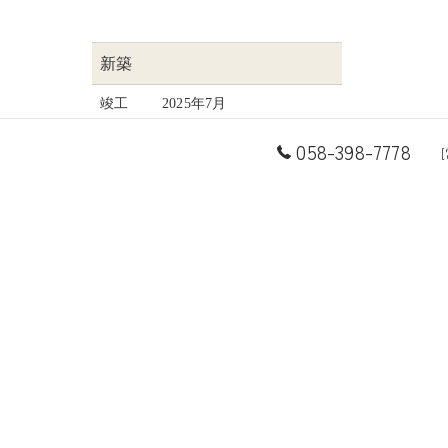
新築
竣工
2025年7月
構造
木造在来工法2階建て
058-398-7778
建物
37坪
所在地
海津市
< 前の記事