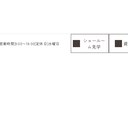
ショールー
資
[営業時間]9:00～18:00[定休日]水曜日
ム見学
施工事例トップへ