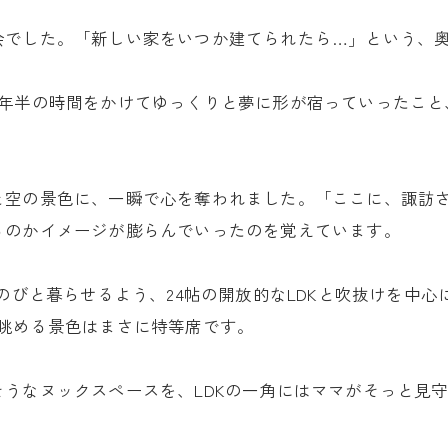
会でした。「新しい家をいつか建てられたら…」という、
4年半の時間をかけてゆっくりと夢に形が宿っていったこと
と空の景色に、一瞬で心を奪われました。「ここに、諏訪
るのかイメージが膨らんでいったのを覚えています。
びのびと暮らせるよう、24帖の開放的なLDKと吹抜けを中
眺める景色はまさに特等席です。
うなヌックスペースを、LDKの一角にはママがそっと見