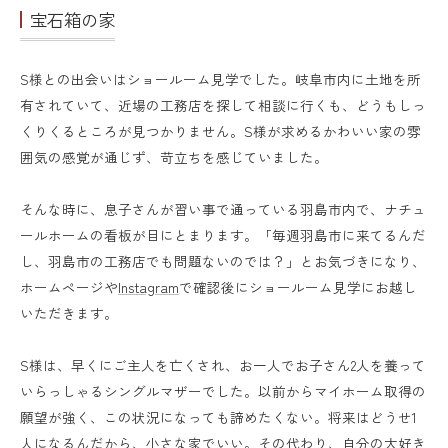
宝石箱の家
S様との出会いはショールーム見学でした。岐阜市内に土地を所
有されていて、近場の工務店を探して相談に行くも、どうもしっ
くりくるところが見つかりません。S様が求めるかわいい家の雰
囲気の感覚が通じず、苛立ちを感じていました。
そんな時に、息子さんが習い事で通っている羽島市内で、ナチュ
ールホームの看板が目にとまります。「毎週羽島市に来てるんだ
し、羽島市の工務店でも問題ないのでは？」とお気づきになり、
ホームページや
Instagram
で確認後にショールーム見学にお越し
いただきます。
S様は、早くにご主人を亡くされ、お一人でお子さん2人を養って
いらっしゃるシングルマザーでした。以前からマイホーム取得の
願望が強く、この状況になっても諦めたくない。将来はどうせ1
人になるんだから、小さな家でいい。その代わり、自分の大好き