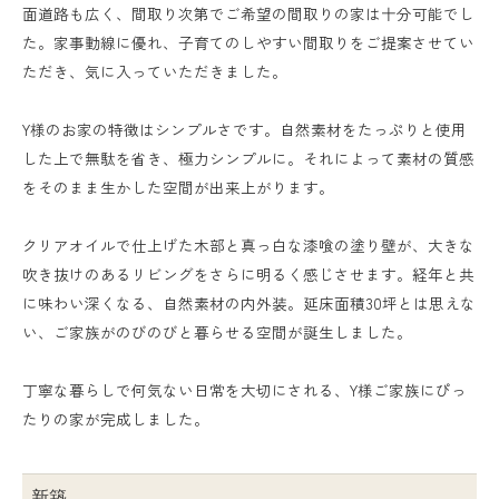
面道路も広く、間取り次第でご希望の間取りの家は十分可能でし
た。家事動線に優れ、子育てのしやすい間取りをご提案させてい
ただき、気に入っていただきました。
Y様のお家の特徴はシンプルさです。自然素材をたっぷりと使用
した上で無駄を省き、極力シンプルに。それによって素材の質感
をそのまま生かした空間が出来上がります。
クリアオイルで仕上げた木部と真っ白な漆喰の塗り壁が、大きな
吹き抜けのあるリビングをさらに明るく感じさせます。経年と共
に味わい深くなる、自然素材の内外装。延床面積30坪とは思えな
い、ご家族がのびのびと暮らせる空間が誕生しました。
丁寧な暮らしで何気ない日常を大切にされる、Y様ご家族にぴっ
たりの家が完成しました。
新築