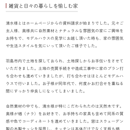
雑貨と日々の暮らしを愉しむ家
清水様とはホームページからの資料請求が始まりでした。元々ご
主人様、奥様共に自然素材とナチュラルな雰囲気の家にご興味を
お持ちで、モデルハウスの見学にお越し頂いた時も、家の雰囲気
や生活スタイルを気にいって頂いたご様子でした。
羽島市内で土地を探しておられ、土地探しからお手伝いをさせて
いただきました。土地の売買手続きや造成工事中に家のプラン打
ち合わせも進めていきましたが、打ち合わせはほとんどモデルハ
ウスで行いました。お子様が同年代で、何度かお打合せを重ねる
間にすっかり仲良しになってしまいました。
自然素材の中でも、清水様が特にこだわられたのは天然木です。
奥様が楢（ナラ）をお好きで、お手持ちの家具も含めて同系の質
感や色でコーディネートを進めていきました。窓はスウェーデン
製の木製サッシを採用し、キッチンは本体だけでなく天板も楢