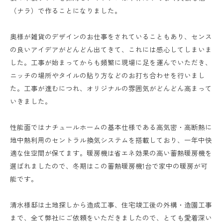
（ナラ）で作ることになりました。
奥様が雑貨のデザインのお仕事をされていることもあり、センス
の良いアイデアがどんどん出てきて、これには感心してしまいま
した。工事が始まってからも頻繁に現場に足を運んでいただき、
ニッチの場所やタイルの貼り方などのお打ち合わせを行いまし
た。工事が進むにつれ、オリジナルの雰囲気がどんどん高まって
いきました。
性能面ではナチュールホームの基本仕様である高気密・高断熱に
地中熱利用のセントラル換気システムを搭載しており、一年中快
適な住空間が保てます。暖房機は省エネ効果の高い蓄熱暖房機を
選ばれましたので、冬期はこの蓄熱暖房機1台で家中の暖房が可
能です。
清水様邸は土地探しから造成工事、住宅竣工後の外構・造園工事
まで、全て弊社にご依頼をいただきましたので、とても愛着深い