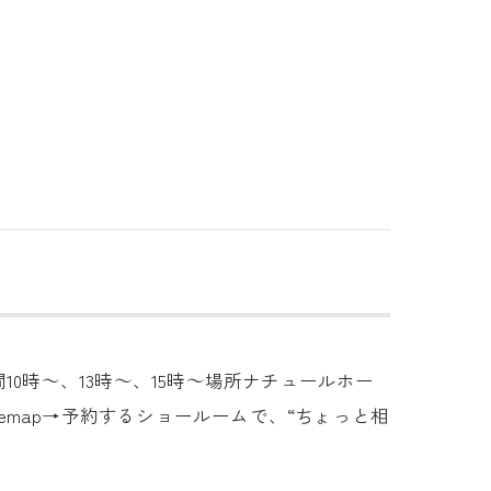
0時～、13時～、15時～場所ナチュールホー
lemap→予約するショールームで、“ちょっと相